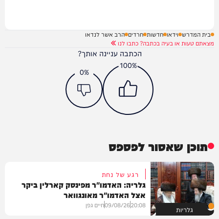
בית המדרש
וידאו
חדשות
חרדים
הרב אשר לנדאו
מצאתם טעות או בעיה בכתבה? כתבו לנו
הכתבה עניינה אותך?
100%
0%
תוכן שאסור לפספס
רגע של נחת
גלריה: האדמו"ר מפינסק קארלין ביקר
אצל האדמו"ר מאונגוואר
20:08
09/08/26
חיים גפן
גלריות