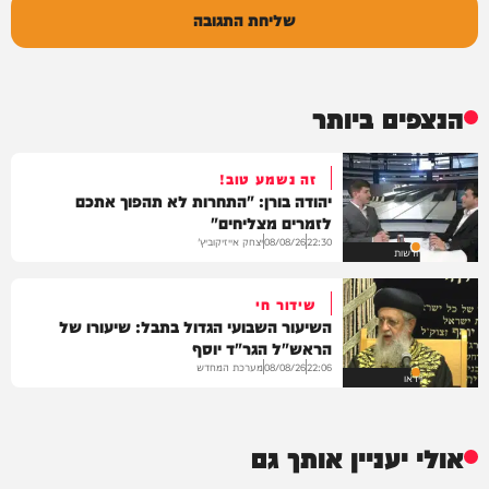
שליחת התגובה
הנצפים ביותר
זה נשמע טוב!
יהודה בורן: "התחרות לא תהפוך אתכם
לזמרים מצליחים"
יצחק אייזיקוביץ'
08/08/26
22:30
חדשות
שידור חי
השיעור השבועי הגדול בתבל: שיעורו של
הראש"ל הגר"ד יוסף
מערכת המחדש
08/08/26
22:06
וידאו
אולי יעניין אותך גם