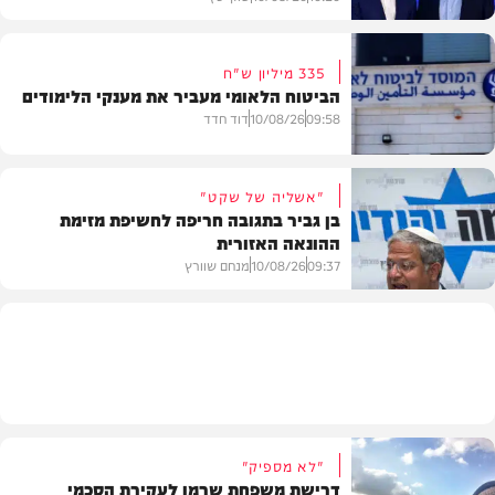
335 מיליון ש"ח
הביטוח הלאומי מעביר את מענקי הלימודים
חדשות
09:58
10/08/26
דוד חדד
"אשליה של שקט"
בן גביר בתגובה חריפה לחשיפת מזימת
ההונאה האזורית
חדשות
09:37
10/08/26
מנחם שוורץ
חדשות
"לא מספיק"
דרישת משפחת שרמן לעקירת הסכמי