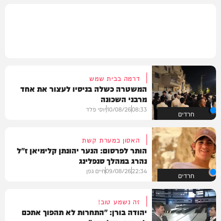
דרמה בבית שמש
המשטרה כשלה בניסיו לעצור את אחד
מרבני השכונה
08:33
10/08/26
יוסי פלד
חרדים
האסון במערת קשת
הותר לפרסום: הנער יהונתן קלימיאן ז"ל
נהרג במהלך סנפלינג
22:34
09/08/26
חיים גפן
חרדים
זה נשמע טוב!
יהודה בורן: "התחרות לא תהפוך אתכם