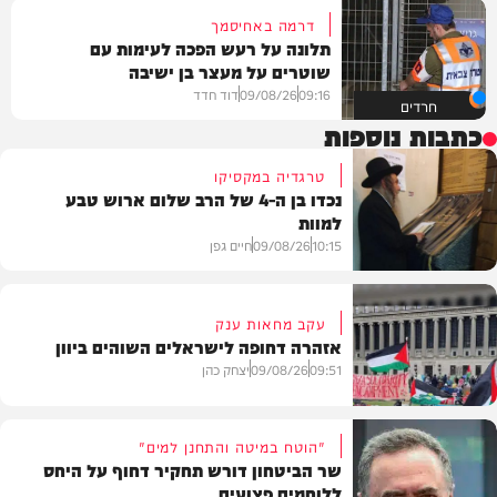
דרמה באחיסמך
תלונה על רעש הפכה לעימות עם
שוטרים על מעצר בן ישיבה
09:16
09/08/26
דוד חדד
חרדים
כתבות נוספות
טרגדיה במקסיקו
נכדו בן ה-4 של הרב שלום ארוש טבע
למוות
10:15
09/08/26
חיים גפן
עקב מחאות ענק
אזהרה דחופה לישראלים השוהים ביוון
חדשות
09:51
09/08/26
יצחק כהן
"הוטח במיטה והתחנן למים"
שר הביטחון דורש תחקיר דחוף על היחס
ללוחמים פצועים
חדשות