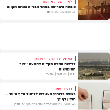
לאחר שעות ארוכות
כובתה השריפה באתר הבנייה בפתח תקווה
חדשות
08:36
09/08/26
דוד חדד
חדשות
המרוץ נגד השעון בפנטגון
דרישה חסרת תקדים להאצת ייצור
החימושים
08:19
09/08/26
יצחק כהן
רגע לנשמה
בשפה ברורה: הצטרפו ללימוד הדף היומי –
חולין דף ק'
חדשות
07:45
09/08/26
מערכת המחדש בשיתוף מכון הדרן