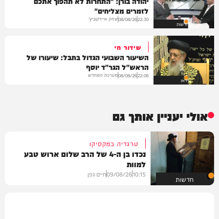
יהודה בורן: "התחרות לא תהפוך אתכם
לזמרים מצליחים"
יצחק אייזיקוביץ'
08/08/26
22:30
חדשות
שידור חי
השיעור השבועי הגדול בתבל: שיעורו של
הראש"ל הגר"ד יוסף
מערכת המחדש
08/08/26
22:06
וידאו
אולי יעניין אותך גם
טרגדיה במקסיקו
נכדו בן ה-4 של הרב שלום ארוש טבע
למוות
10:15
09/08/26
חיים גפן
חדשות