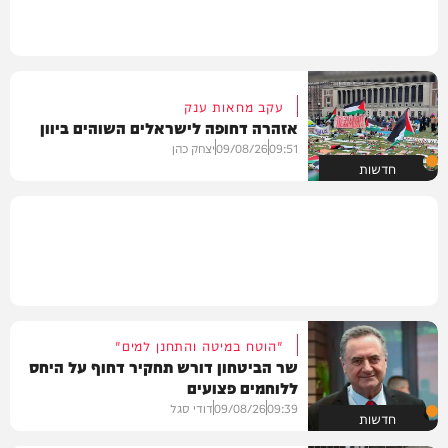
עקב מחאות ענק
אזהרה דחופה לישראלים השוהים ביוון
09:51
09/08/26
יצחק כהן
חדשות
"הוטח במיטה והתחנן למים"
שר הביטחון דורש תחקיר דחוף על היחס
ללוחמים פצועים
09:39
09/08/26
דודי סגל
חדשות