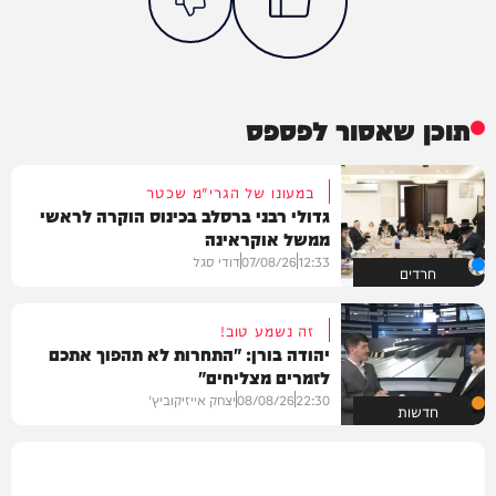
תוכן שאסור לפספס
במעונו של הגרי"מ שכטר
גדולי רבני ברסלב בכינוס הוקרה לראשי
ממשל אוקראינה
12:33
07/08/26
דודי סגל
חרדים
זה נשמע טוב!
יהודה בורן: "התחרות לא תהפוך אתכם
לזמרים מצליחים"
22:30
08/08/26
יצחק אייזיקוביץ'
חדשות