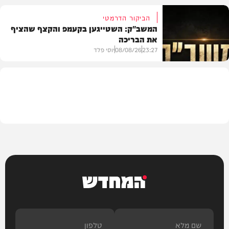
הביקור הדרמטי
המשב"ק: השטייגען בקעמפ והקצף שהציף
את הבריכה
בית המדרש
23:27
08/08/26
יוסי פלד
המשב"ק
המחדש