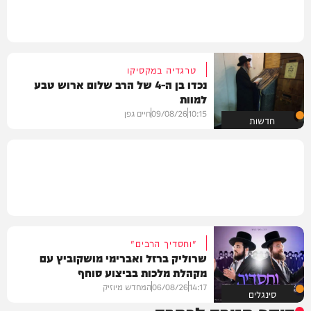
טרגדיה במקסיקו
נכדו בן ה-4 של הרב שלום ארוש טבע
למוות
10:15
09/08/26
חיים גפן
חדשות
"וחסדיך הרבים"
שרוליק ברזל ואברימי מושקוביץ עם
מקהלת מלכות בביצוע סוחף
14:17
06/08/26
המחדש מיוזיק
סינגלים