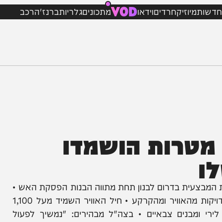
VOD
מיוזיק
חרדים
וידאו
מתכונים
גלריות
ברנז'ה
רכב
חושף: 1,100 מטרות הושמדו
עית בדרום לבנון תחת מתווה הבנות הפסקת האש •
למעלה מ-350 מחבלי חיזבאללה חוסלו בתקיפות מדויקות מהאוויר ומהקרקע • חיל האוויר השמיד מעל 1,100