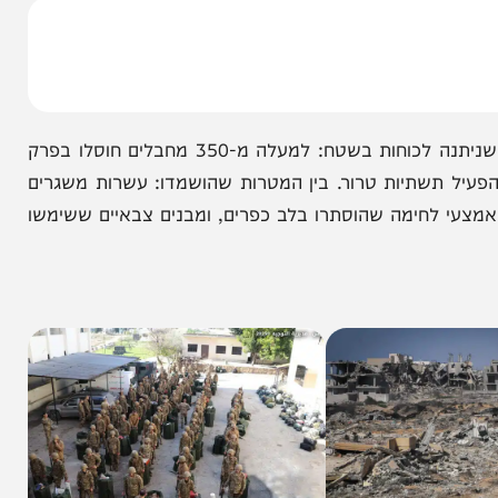
נגד תשתיות חיזבאללה בדרום לבנון. מתחילת יישום ההבנות, חיל האוויר וכוחות הפיקוד תקפו למעלה מ-1,100 מטרות
רחב הסמוך לגבול.
היקף החיסולים מעיד על מודיעין מדויק ועל יד חופשית שניתנה לכוחות בשטח: למעלה מ-350 מחבלים חוסלו בפרק
תשתיות טרור. בין המטרות שהושמדו: עשרות משגרים
י לחימה שהוסתרו בלב כפרים, ומבנים צבאיים ששימשו