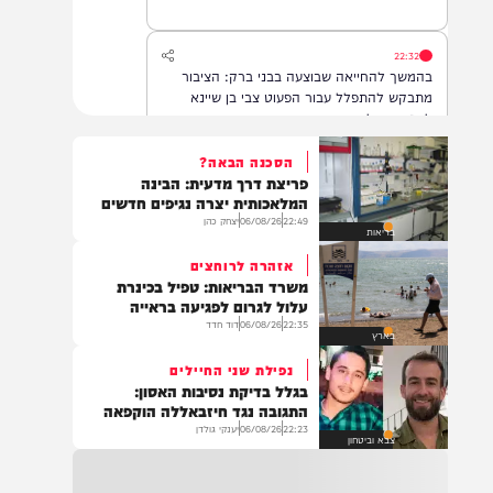
22:32
בהמשך להחייאה שבוצעה בבני ברק: הציבור
מתבקש להתפלל עבור הפעוט צבי בן שיינא
לרפואה שלמה
הסכנה הבאה?
פריצת דרך מדעית: הבינה
21:32
המלאכותית יצרה נגיפים חדשים
בין הזמנים: שלושה בחורי ישיבות חולצו
22:49
06/08/26
יצחק כהן
בריאות
מהכינרת לאחר שנסחפו לעומק האגם, בחוף
בלתי מוכרז כשהם על גבי אביזר ציפה.
אזהרה לרוחצים
משרד הבריאות: טפיל בכינרת
עלול לגרום לפגיעה בראייה
22:35
06/08/26
דוד חדד
21:31
בארץ
בני ברק: חובשים ופראמדיקים של ארגון הצלה
נפילת שני החיילים
מבצעים פעולות החייאה על תינוק כבן שנה וחצי
בגלל בדיקת נסיבות האסון:
לאחר שנחנק משקית.
התגובה נגד חיזבאללה הוקפאה
22:23
06/08/26
יענקי גולדן
צבא וביטחון