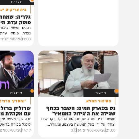
גלריות
בית צדיקים יעמוד
גלריה: שמחת נישואי
פוסק עדת תימן הגר"
רבנים ואישי ציבור השתתפ
נכדת פוסק עדת תימן, ה
רצאבי,...
11:00
05/08/26
חיים גפן
0