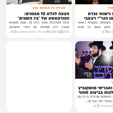
VOD
הגרלה על חופשת ענק
 נכדת
הצצה לכלא 10 מבפנים:
י רצאבי
הפודקאסט של 'בין הזמנים'
ו בשמחת נישואי
עדות מטלטלת מתוך כלא 10, עצות מעשיות
גאון רבי יצחק
מעורך הדין שמלווה את בחורי הישיבות,
ביקורת...
20:00
06/08/26
יוסי פלד ויצחק מושקוביץ
0