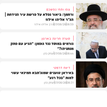
צפו ותחי נפשכם
ורחמך: ביאור נפלא על פרשת עיר הנידחת |
הג"ר אליהו אילוז
08:59
07/08/26
הרב אליהו אילוז
סערה חריגה בארגון
גורמים במוסד נגד גופמן: "הגיע עם פתק
מנתניהו?"
וידאו
08:44
07/08/26
יצחק כהן
דיווח דרמטי
באיראן טוענים שמוג'תבא חמינאי עשוי
למות "בכל רגע"
צבא וביטחון
08:31
07/08/26
יצחק כהן
חדשות