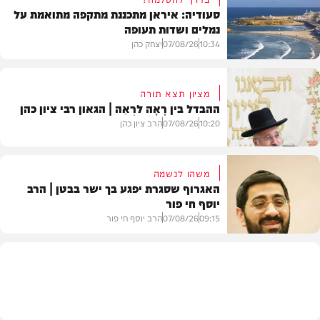
סעודיה: איראן מתכננת מתקפה מתואמת על
נמלים ושדות תעופה
10:34
07/08/26
יצחק כהן
מציון תצא תורה
ההבדל בין רָאָה לרְאֵה | הגאון רבי ציון כהן
בעולם
10:20
07/08/26
הרב ציון כהן
משהו לנשמה
האגרוף שסגרת יפגע בך ישר בבטן | הרב
יוסף חי פור
וידאו
09:15
07/08/26
הרב יוסף חי פור
וידאו