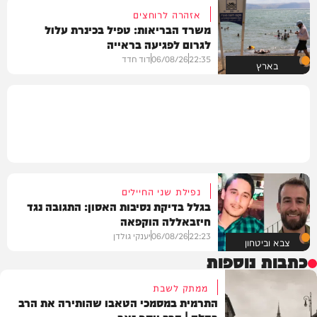
אזהרה לרוחצים
משרד הבריאות: טפיל בכינרת עלול
לגרום לפגיעה בראייה
22:35
06/08/26
דוד חדד
בארץ
נפילת שני החיילים
בגלל בדיקת נסיבות האסון: התגובה נגד
חיזבאללה הוקפאה
22:23
06/08/26
יענקי גולדן
צבא וביטחון
כתבות נוספות
ממתק לשבת
התרמית במסמכי הטאבו שהותירה את הרב
בהלם | הרב יוסף זאב