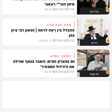
תימן הגר"י רצאבי
11:00
05/08/26
חיים גפן
גלריות
מציון תצא תורה
ההבדל בין רָאָה לרְאֵה | הגאון רבי ציון
כהן
10:20
07/08/26
הרב ציון כהן
וידאו
הסיפור המלא
נס בפארק המים: השבר בכתף שגילה
את ה'גידול הממאיר'
21:00
06/08/26
חיים גפן
חדשות