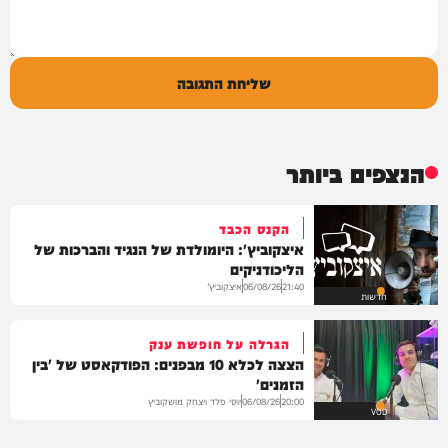
שליחת התגובה
הנצפים ביותר
הקנס הכבד
איצקוביץ': היומולדת של הנגיד והברכות של
הליכודניקים
איצקוביץ'
06/08/26
21:40
חדשות
הגרלה על חופשת ענק
הצצה לכלא 10 מבפנים: הפודקאסט של 'בין
הזמנים'
יוסי פלד ויצחק מושקוביץ
06/08/26
20:00
VOD