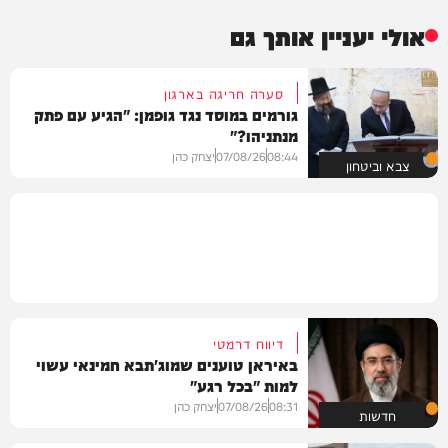
אולי יעניין אותך גם
סערה חריגה בארגון
גורמים במוסד נגד גופמן: "הגיע עם פתק
מנתניהו?"
08:44
07/08/26
יצחק כהן
צבא וביטחון
דיווח דרמטי
באיראן טוענים שמוג'תבא חמינאי עשוי
למות "בכל רגע"
08:31
07/08/26
יצחק כהן
חדשות