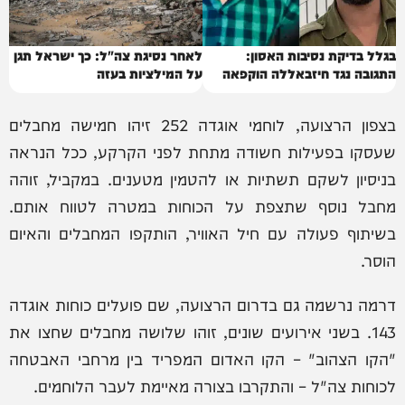
בגלל בדיקת נסיבות האסון:
לאחר נסיגת צה"ל: כך ישראל תגן
התגובה נגד חיזבאללה הוקפאה
על המילציות בעזה
בצפון הרצועה, לוחמי אוגדה 252 זיהו חמישה מחבלים
שעסקו בפעילות חשודה מתחת לפני הקרקע, ככל הנראה
בניסיון לשקם תשתיות או להטמין מטענים. במקביל, זוהה
מחבל נוסף שתצפת על הכוחות במטרה לטווח אותם.
בשיתוף פעולה עם חיל האוויר, הותקפו המחבלים והאיום
הוסר.
דרמה נרשמה גם בדרום הרצועה, שם פועלים כוחות אוגדה
143. בשני אירועים שונים, זוהו שלושה מחבלים שחצו את
"הקו הצהוב" – הקו האדום המפריד בין מרחבי האבטחה
לכוחות צה"ל – והתקרבו בצורה מאיימת לעבר הלוחמים.