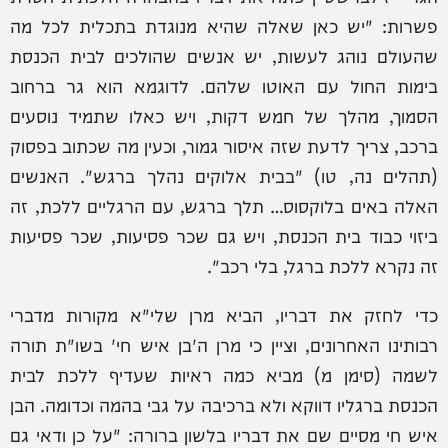
פשרות: "יש כאן שאלה שהיא מנוגדת בתכלית לכל מה
שהעולם נוהג לעשות, יש אנשים שהולכים לבית הכנסת
בימות החול עם האוטו שלהם. לדוגמא הוא גר ברחוב
הסמוך, מהלך של חמש דקות, ויש כאלו שתמיד נוסעים
ברכב, צריך לדעת שזה איסור גמור, וכעין מה שכתוב בפסוק
(תהלים נה, טו) "בבית אלוקים נהלך ברגש". האנשים
האלה באים בלוקסוס… תלך ברגש, עם הרגליים ללכת, זה
ביזוי כבוד בית הכנסת, ויש גם שכר פסיעות, שכר פסיעות
זה נקרא ללכת ברגל, בלי רכב".
כדי לחזק את דבריו, הביא מרן שלי"א מקורות מדברי
רבותינו האחרונים, וציין כי מרן ה'בן איש חי' בשו"ת תורה
לשמה (סימן מ) מביא כמה ראיות שעדיף ללכת לבית
הכנסת ברגליו דווקא ולא ברכיבה על גבי בהמה וכדומה. הבן
איש חי מסיים שם את דבריו בלשון ברורה: "על כן ודאי גם