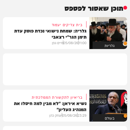
תוכן שאסור לפספס
בית צדיקים יעמוד
גלריה: שמחת נישואי נכדת פוסק עדת
תימן הגר"י רצאבי
11:00
05/08/26
חיים גפן
גלריות
בריאיון לתקשורת הממלכתית
נשיא איראן: "לא מבין למה חיסלו את
המנהיג העליון"
23:29
05/08/26
יצחק כהן
בעולם