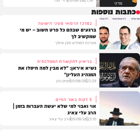
מדיני
כתבות נוספות
במרכז הרפואי מעיני הישועה
ברגעים שבהם כל פרט חשוב – יש מי
שמקשיב לך
מערכת המחדש תוכן שיווקי
בריאיון לתקשורת הממלכתית
נשיא איראן: "לא מבין למה חיסלו את
המנהיג העליון"
תוכן שיווקי
23:29
05/08/26
יצחק כהן
5 דקות באור החיים
אוי ואבוי למי שלא יעשה העברות בזמן |
הרב עלי צאיג
בעולם
23:10
05/08/26
הרב עלי צאיג