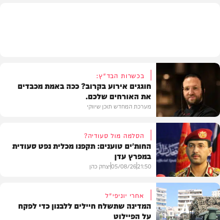
חדש במוזיקה
בכשרות הבד"ץ:
חוגגים אירוע בקרוב? ככה באמת מכבדים
את האורחים שלכם.
מערכת המחדש תוכן שיווקי
הסלמה מול סעודיה?
החות'ים טוענים: תקפנו מכלית נפט סעודית
במפרץ עדן
תוכן שיווקי
21:50
05/08/26
יצחק כהן
אחרי יוניפי"ל
המדינה שתשלח חיילים ללבנון כדי לפקח
על הפיילוט
צבא וביטחון