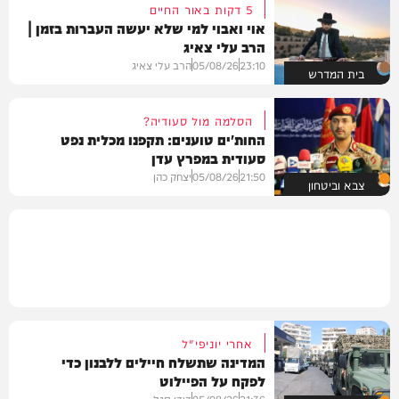
5 דקות באור החיים
אוי ואבוי למי שלא יעשה העברות בזמן |
הרב עלי צאיג
23:10
05/08/26
הרב עלי צאיג
בית המדרש
הסלמה מול סעודיה?
החות'ים טוענים: תקפנו מכלית נפט
סעודית במפרץ עדן
21:50
05/08/26
יצחק כהן
צבא וביטחון
אחרי יוניפי"ל
המדינה שתשלח חיילים ללבנון כדי
לפקח על הפיילוט
21:36
05/08/26
דודי סגל