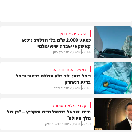
בית המדרש
הישג יוצא דופן
כמעט 2,000 ק"מ בלי תדלוק: ניסאן
קאשקאי שברה שיא עולמי
22:44
05/08/26
יצחק כהן
כמעט הסתיים באסון
ניצל בנס: ילד בלע סוללת כפתור וניצל
ברגע האחרון
חדשות הרכב
22:43
05/08/26
דוד חדד
קצבי ומלא באמונה
חיים ישראל בסינגל חדש ומקפיץ – "בן של
מלך העולם"
בריאות
22:30
05/08/26
המחדש מיוזיק