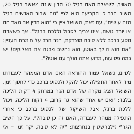
האוויר. לשאלה האם בגיל 70 הדין שונה מאשר בגיל 20,
השיב הרב כי הקביעה היא לפי "מה שרוב האנשים בגיל
הזה עושים". עם זאת, השואל ציין כי "הוא הדין אם מאד חם
או יורד גושם, אינו צריך לסבול וללכת ברגל". אך כשאדם
נוסע ברכב ללא סיבה מוצדקת, חזר הרב על חומרת העניין:
"אם הוא הולך באוטו, הוא נחשב מבזה את האלוקים! יש
כמה פסיעות, מדוע אתה הולך עם אוטו?".
לסיום, נשאל עמוד ההוראה האם אדם הממהר לעבודתו
מיד לאחר התפילה יכול להקל ולנסוע ברכב כדי לחסוך זמן.
השואל הציג מקרה של אדם הגר במרחק 4 דקות הליכה
בלבד: "ואם יש אחד שהוא גר קרוב, 4 דקות הליכה, ויכול
ללכת ברגל, אבל השיקול שלו לנסוע ברכב כי אחרי
התפילה ממהר לעבודה, האם זה כן סיבה?". על כך השיב
הגר"י זילברשטיין בנחרצות: "זה לא סיבה, יקח זמן – אז