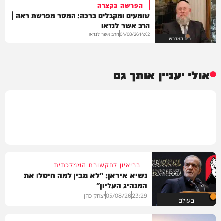
הפרשה בקצרה
שומעים ומקבלים ברכה: המסר מפרשת ראה |
הרב אשר לנדאו
הרב אשר לנדאו
04/08/26
14:02
בית המדרש
אולי יעניין אותך גם
בריאיון לתקשורת הממלכתית
נשיא איראן: "לא מבין למה חיסלו את
המנהיג העליון"
23:29
05/08/26
יצחק כהן
בעולם