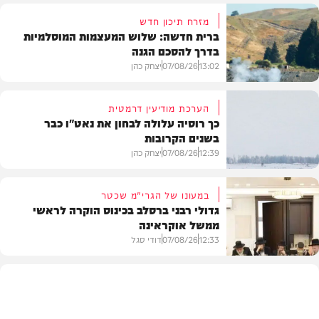
מזרח תיכון חדש
ברית חדשה: שלוש המעצמות המוסלמיות
בדרך להסכם הגנה
13:02
07/08/26
יצחק כהן
הערכת מודיעין דרמטית
כך רוסיה עלולה לבחון את נאט"ו כבר
בשנים הקרובות
בעולם
12:39
07/08/26
יצחק כהן
במעונו של הגרי"מ שכטר
גדולי רבני ברסלב בכינוס הוקרה לראשי
ממשל אוקראינה
בעולם
12:33
07/08/26
דודי סגל
חרדים