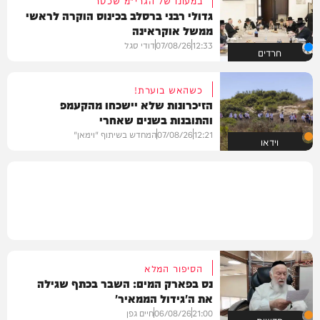
במעונו של הגרי"מ שכטר
גדולי רבני ברסלב בכינוס הוקרה לראשי
ממשל אוקראינה
12:33
07/08/26
דודי סגל
חרדים
כשהאש בוערת!
הזיכרונות שלא יישכחו מהקעמפ
והתובנות בשנים שאחרי
12:21
07/08/26
המחדש בשיתוף "וימאן"
וידאו
הסיפור המלא
נס בפארק המים: השבר בכתף שגילה
את ה'גידול הממאיר'
21:00
06/08/26
חיים גפן
חדשות