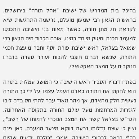
בהיכל בית המדרש של ישיבת "אהל תורה" בירושלים,
בראשות הגאון רבי שמעון מועלם, נרשמה התרגשות שיא
לקראת חג מתן תורה, כאשר מאות בני הישיבה התכנסו
למעמד הכנה וחיזוק מיוחד במינו. אורח הכבוד היה הגאון רבי
שמואל בצלאל, ראש ישיבת פורת יוסף וחבר מועצת חכמי
התורה, שנשא דברים חוצבי להבות ועורר סערה בדבריו
הנוקבים על המצב האקטואלי.
בפתח דבריו הסביר ראש הישיבה כי המושג עמלות בתורה
הוא לחקוק את התורה באדם העמל עצמו ועל ידי כך התורה
נעשית חלק מהאדם, אך מהר מאוד עבר להתייחס בדם ליבו
לגזרות המרחפות מעל עולם התורה בתקופה האחרונה.
הגר"ש בצלאל קשר את המצב הנוכחי לדמותו של רשב"י,
וציין כי עוצם גדלותו נבעה דווקא מצער המערה. כאן פנה
רה"י בכאב לבחורי הישיבה ואמר: "כולכם יודעים שהיום