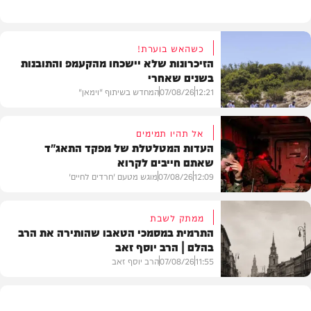
כשהאש בוערת!
הזיכרונות שלא יישכחו מהקעמפ והתובנות
בשנים שאחרי
12:21
07/08/26
המחדש בשיתוף "וימאן"
אל תהיו תמימים
העדות המטלטלת של מפקד התאג"ד
שאתם חייבים לקרוא
וידאו
12:09
07/08/26
מוגש מטעם 'חרדים לחיים'
ממתק לשבת
התרמית במסמכי הטאבו שהותירה את הרב
בהלם | הרב יוסף זאב
דעות
11:55
07/08/26
הרב יוסף זאב