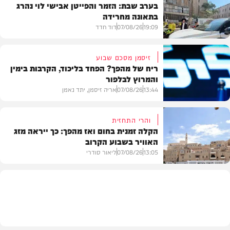
בערב שבת: הזמר והפייטן אבישי לוי נהרג
בתאונה מחרידה
19:09
07/08/26
דוד חדד
זיסמן מסכם שבוע
ריח של מהפך? הפחד בליכוד, הקרבות בימין
והמרוץ לבלפור
בארץ
13:44
07/08/26
אריה זיסמן, יתד נאמן
והרי התחזית
הקלה זמנית בחום ואז מהפך: כך ייראה מזג
האוויר בשבוע הקרוב
פוליטי
13:05
07/08/26
ליאור סודרי
מזג האוויר