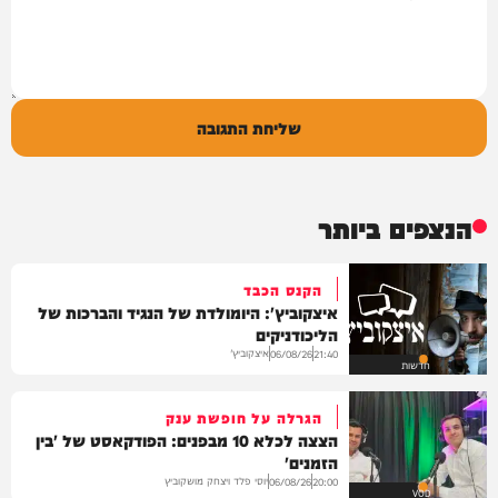
שליחת התגובה
הנצפים ביותר
הקנס הכבד
איצקוביץ': היומולדת של הנגיד והברכות של
הליכודניקים
איצקוביץ'
06/08/26
21:40
חדשות
הגרלה על חופשת ענק
הצצה לכלא 10 מבפנים: הפודקאסט של 'בין
הזמנים'
יוסי פלד ויצחק מושקוביץ
06/08/26
20:00
VOD