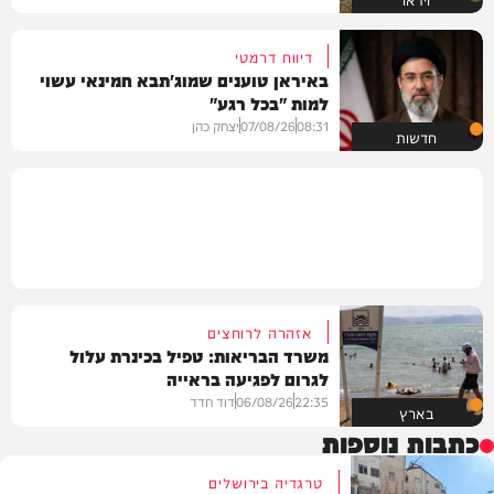
דיווח דרמטי
באיראן טוענים שמוג'תבא חמינאי עשוי
למות "בכל רגע"
08:31
07/08/26
יצחק כהן
חדשות
אזהרה לרוחצים
משרד הבריאות: טפיל בכינרת עלול
לגרום לפגיעה בראייה
22:35
06/08/26
דוד חדד
בארץ
כתבות נוספות
טרגדיה בירושלים