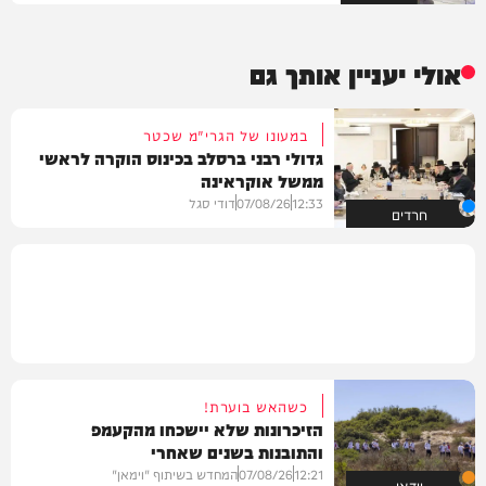
אולי יעניין אותך גם
במעונו של הגרי"מ שכטר
גדולי רבני ברסלב בכינוס הוקרה לראשי
ממשל אוקראינה
12:33
07/08/26
דודי סגל
חרדים
כשהאש בוערת!
הזיכרונות שלא יישכחו מהקעמפ
והתובנות בשנים שאחרי
12:21
07/08/26
המחדש בשיתוף "וימאן"
וידאו