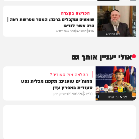
הפרשה בקצרה
שומעים ומקבלים ברכה: המסר מפרשת ראה |
הרב אשר לנדאו
הרב אשר לנדאו
04/08/26
14:02
בית המדרש
אולי יעניין אותך גם
הסלמה מול סעודיה?
החות'ים טוענים: תקפנו מכלית נפט
סעודית במפרץ עדן
21:50
05/08/26
יצחק כהן
צבא וביטחון