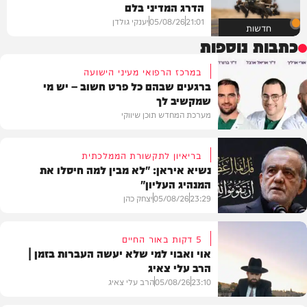
הדרג המדיני בלם
21:01
05/08/26
יענקי גולדן
חדשות
כתבות נוספות
במרכז הרפואי מעיני הישועה
ברגעים שבהם כל פרט חשוב – יש מי
שמקשיב לך
מערכת המחדש תוכן שיווקי
בריאיון לתקשורת הממלכתית
נשיא איראן: "לא מבין למה חיסלו את
המנהיג העליון"
תוכן שיווקי
23:29
05/08/26
יצחק כהן
5 דקות באור החיים
אוי ואבוי למי שלא יעשה העברות בזמן |
הרב עלי צאיג
בעולם
23:10
05/08/26
הרב עלי צאיג