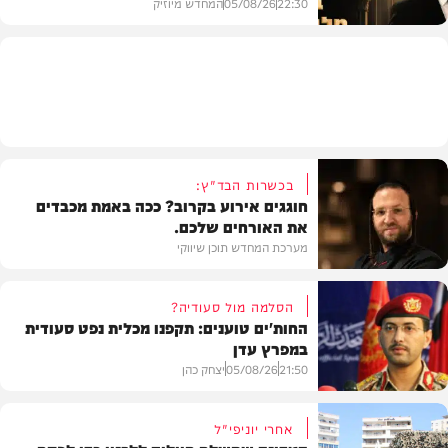
22:30
05/08/26
המחדש מיוזיק
חדש במוזיקה
בכשרות הבד"ץ:
חוגגים אירוע בקרוב? ככה באמת מכבדים
את האורחים שלכם.
מערכת המחדש תוכן שיווקי
הסלמה מול סעודיה?
החות'ים טוענים: תקפנו מכלית נפט סעודית
במפרץ עדן
תוכן שיווקי
21:50
05/08/26
יצחק כהן
אחרי יוניפי"ל