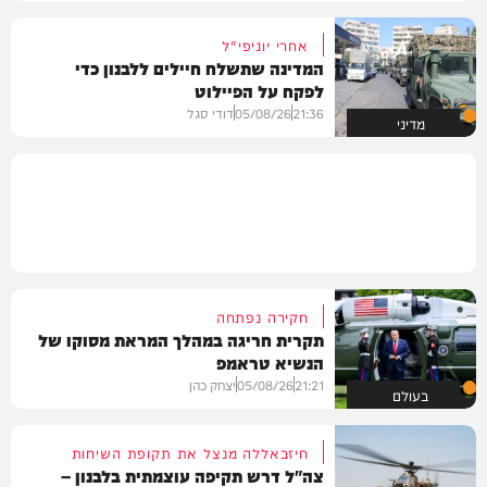
אחרי יוניפי"ל
המדינה שתשלח חיילים ללבנון כדי
לפקח על הפיילוט
21:36
05/08/26
דודי סגל
מדיני
חקירה נפתחה
תקרית חריגה במהלך המראת מסוקו של
הנשיא טראמפ
21:21
05/08/26
יצחק כהן
בעולם
חיזבאללה מנצל את תקופת השיחות
צה"ל דרש תקיפה עוצמתית בלבנון –