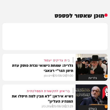
תוכן שאסור לפספס
בית צדיקים יעמוד
גלריה: שמחת נישואי נכדת פוסק עדת
תימן הגר"י רצאבי
11:00
05/08/26
חיים גפן
גלריות
בריאיון לתקשורת הממלכתית
נשיא איראן: "לא מבין למה חיסלו את
המנהיג העליון"
23:29
05/08/26
יצחק כהן
בעולם