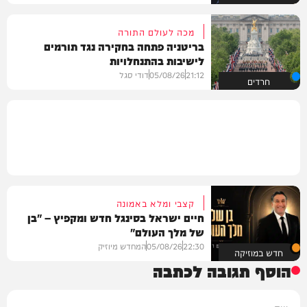
מכה לעולם התורה
בריטניה פתחה בחקירה נגד תורמים
לישיבות בהתנחלויות
21:12
05/08/26
דודי סגל
חרדים
קצבי ומלא באמונה
חיים ישראל בסינגל חדש ומקפיץ – "בן
של מלך העולם"
22:30
05/08/26
המחדש מיוזיק
חדש במוזיקה
הוסף תגובה לכתבה
שם