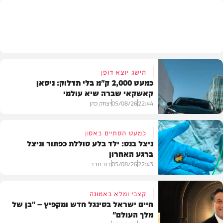
בית המדרש
הישג יוצא דופן
כמעט 2,000 ק"מ בלי תדלוק: ניסאן
קאשקאי שברה שיא עולמי
22:44
05/08/26
יצחק כהן
כמעט הסתיים באסון
ניצל בנס: ילד בלע סוללת כפתור וניצל
ברגע האחרון
חדשות הרכב
22:43
05/08/26
דוד חדד
קצבי ומלא באמונה
חיים ישראל בסינגל חדש ומקפיץ – "בן של
מלך העולם"
בריאות