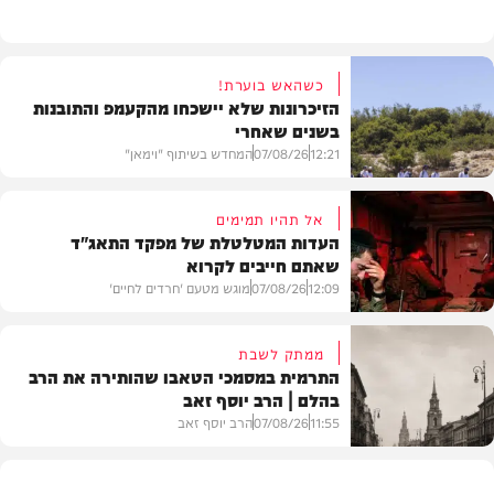
כשהאש בוערת!
הזיכרונות שלא יישכחו מהקעמפ והתובנות
בשנים שאחרי
12:21
07/08/26
המחדש בשיתוף "וימאן"
אל תהיו תמימים
העדות המטלטלת של מפקד התאג"ד
שאתם חייבים לקרוא
וידאו
12:09
07/08/26
מוגש מטעם 'חרדים לחיים'
ממתק לשבת
התרמית במסמכי הטאבו שהותירה את הרב
בהלם | הרב יוסף זאב
דעות
11:55
07/08/26
הרב יוסף זאב