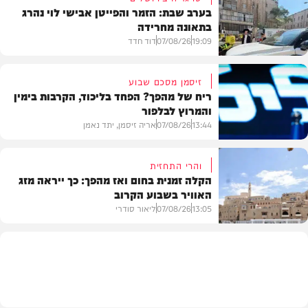
בערב שבת: הזמר והפייטן אבישי לוי נהרג
בתאונה מחרידה
19:09
07/08/26
דוד חדד
זיסמן מסכם שבוע
ריח של מהפך? הפחד בליכוד, הקרבות בימין
והמרוץ לבלפור
בארץ
13:44
07/08/26
אריה זיסמן, יתד נאמן
והרי התחזית
הקלה זמנית בחום ואז מהפך: כך ייראה מזג
האוויר בשבוע הקרוב
פוליטי
13:05
07/08/26
ליאור סודרי
מזג האוויר