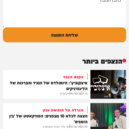
שליחת התגובה
הנצפים ביותר
הקנס הכבד
איצקוביץ': היומולדת של הנגיד והברכות של
הליכודניקים
איצקוביץ'
06/08/26
21:40
חדשות
הגרלה על חופשת ענק
הצצה לכלא 10 מבפנים: הפודקאסט של 'בין
הזמנים'
יוסי פלד ויצחק מושקוביץ
06/08/26
20:00