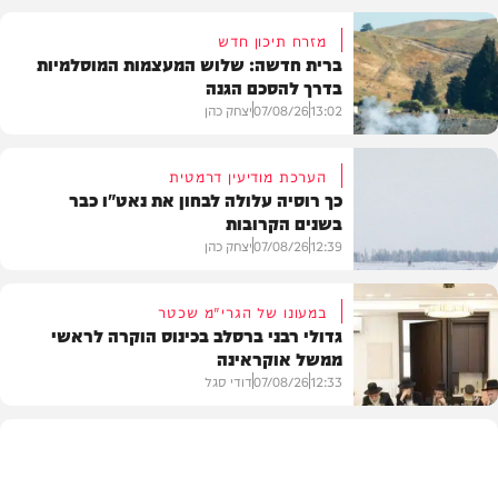
מזרח תיכון חדש
ברית חדשה: שלוש המעצמות המוסלמיות
בדרך להסכם הגנה
13:02
07/08/26
יצחק כהן
הערכת מודיעין דרמטית
כך רוסיה עלולה לבחון את נאט"ו כבר
בשנים הקרובות
בעולם
12:39
07/08/26
יצחק כהן
במעונו של הגרי"מ שכטר
גדולי רבני ברסלב בכינוס הוקרה לראשי
ממשל אוקראינה
בעולם
12:33
07/08/26
דודי סגל
חרדים