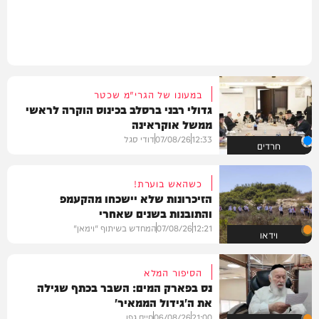
במעונו של הגרי"מ שכטר
גדולי רבני ברסלב בכינוס הוקרה לראשי
ממשל אוקראינה
12:33
07/08/26
דודי סגל
חרדים
כשהאש בוערת!
הזיכרונות שלא יישכחו מהקעמפ
והתובנות בשנים שאחרי
12:21
07/08/26
המחדש בשיתוף "וימאן"
וידאו
הסיפור המלא
נס בפארק המים: השבר בכתף שגילה
את ה'גידול הממאיר'
21:00
06/08/26
חיים גפן