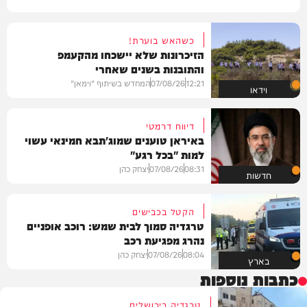
כשהאש בוערת!
הזיכרונות שלא יישכחו מהקעמפ
והתובנות בשנים שאחרי
12:21
07/08/26
המחדש בשיתוף "וימאן"
וידאו
דיווח דרמטי
באיראן טוענים שמוג'תבא חמינאי עשוי
למות "בכל רגע"
08:31
07/08/26
יצחק כהן
חדשות
הקטל בכבישים
טרגדיה סמוך לבית שמש: רוכב אופניים
נהרג מפגיעת רכב
08:04
07/08/26
יצחק כהן
בארץ
כתבות נוספות
טרגדיה בירושלים