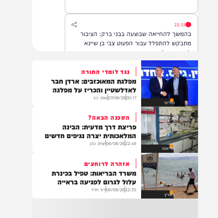
22:32
בהמשך להחייאה שבוצעה בבני ברק: הציבור
מתבקש להתפלל עבור הפעוט צבי בן שיינא
לרפואה שלמה
נגד לומדי התורה
מפלגת המאוכזבים: ארדן חבר
21:32
לאדלשטיין והכריז על מפלגה
בין הזמנים: שלושה בחורי ישיבות חולצו
00:17
07/08/26
שוקי כץ
פוליטי
מהכינרת לאחר שנסחפו לעומק האגם, בחוף
בלתי מוכרז כשהם על גבי אביזר ציפה.
הסכנה הבאה?
פריצת דרך מדעית: הבינה
המלאכותית יצרה נגיפים חדשים
22:49
06/08/26
יצחק כהן
21:31
בריאות
בני ברק: חובשים ופראמדיקים של ארגון הצלה
אזהרה לרוחצים
מבצעים פעולות החייאה על תינוק כבן שנה וחצי
משרד הבריאות: טפיל בכינרת
לאחר שנחנק משקית.
עלול לגרום לפגיעה בראייה
22:35
06/08/26
דוד חדד
בארץ