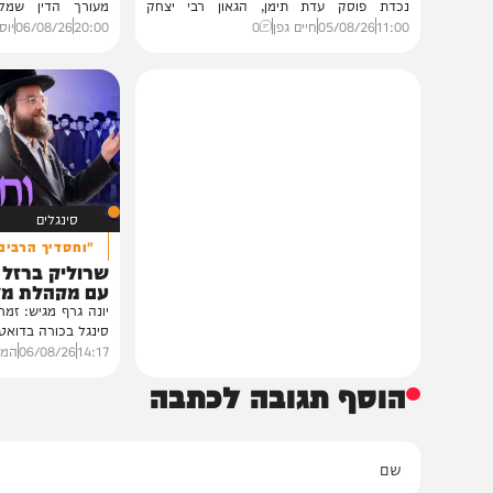
גלריות
VOD
בית צדיקים יעמוד
הגרלה על חופשת ענק
גלריה: שמחת נישואי נכדת
הצצה לכלא 0
פוסק עדת תימן הגר"י רצאבי
הפודקאסט של 'בין ה
רבנים ואישי ציבור השתתפו בשמחת נישואי
נכדת פוסק עדת תימן, הגאון רבי יצחק
מעורך הדין שמלווה את ב
רצאבי,...
ביקורת...
11:00
05/08/26
חיים גפן
0
20:00
06/08/26
יוסי פלד ויצ
סינגלים
"וחסדיך הרבים"
שרוליק ברזל ואברימ