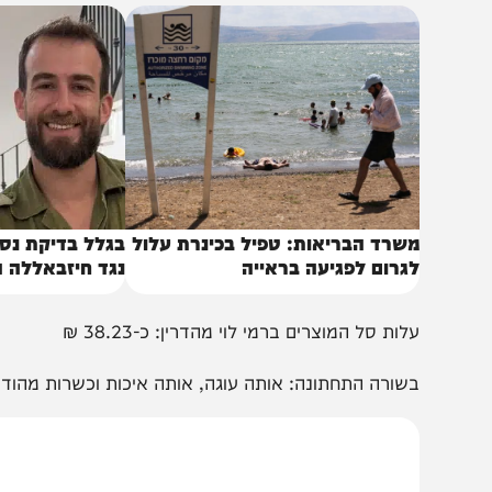
לות ממוצעת במותגים מובילים: כ-63.90 ₪
באותו נושא
שרד הבריאות: טפיל בכינרת עלול
בגלל בדיקת נסיבות ה
גרום לפגיעה בראייה
נגד חיזבאללה הוקפא
לות סל המוצרים ברמי לוי מהדרין: כ-38.23 ₪