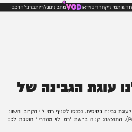
VOD
מיוזיק
חרדים
וידאו
מתכונים
גלריות
ברנז'ה
רכב
עוגת הגבינה של
נה בסיסית. נכנסו לסניף רמי לוי הקרוב והשוונו
המאמירים ברשתות שיווק האחרות (Pricez). התוצאה: קניה ברשת 'רמי לוי מהדרין' חוסכת לכם