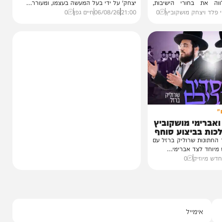
חדשות
הסיפור המלא
1 מבפנים:
נס בפארק המים: השבר בכתף
זמנים'
שגילה את ה'גידול הממאיר'
עדות מטלטלת מתוך כלא 10, עצות מעשיות
מעשה נדיר וחריג שהתפרסם הבוקר בקו 'שיח
חורי הישיבות,
יצחק' על ידי בעל המעשה בעצמו, ומעורר...
חק מושקוביץ
0
21:00
06/08/26
חיים גפן
0
י מושקוביץ