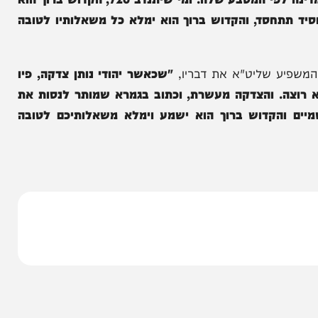
עדכן מרן שליט"א, והדגיש כי החובה לסייע מוטלת
ת נפשות ממש, וכל אחד צריך להתנדב לזה".
ף הבטחה יוצאת דופן לתורמים:
"אני פונה, אני מבקש
מכל אחד ואחד לתת סכום של 720 כמניין חס"ד. כל מדינה לפי המטבע שלה. ומי שיתנדב 720, הקדוש ברוך הוא
חסד, והקדוש ברוך הוא ימלא כל משאלותיו לטובה
 שליט"א את דבריו,
"שכאשר יהודי נותן צדקה, פיו
. והצדקה מעשרת, וכתוב בגמרא שמותר לנסות את
הקדוש ברוך הוא ישמע וימלא משאלותיכם לטובה