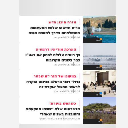
22:32
בהמשך להחייאה שבוצעה בבני ברק: הציבור
מתבקש להתפלל עבור הפעוט צבי בן שיינא
לרפואה שלמה
מזרח תיכון חדש
ברית חדשה: שלוש המעצמות
21:32
המוסלמיות בדרך להסכם הגנה
בין הזמנים: שלושה בחורי ישיבות חולצו
13:02
07/08/26
יצחק כהן
בעולם
מהכינרת לאחר שנסחפו לעומק האגם, בחוף
בלתי מוכרז כשהם על גבי אביזר ציפה.
הערכת מודיעין דרמטית
כך רוסיה עלולה לבחון את נאט"ו
כבר בשנים הקרובות
12:39
07/08/26
יצחק כהן
בעולם
21:31
בני ברק: חובשים ופראמדיקים של ארגון הצלה
במעונו של הגרי"מ שכטר
מבצעים פעולות החייאה על תינוק כבן שנה וחצי
גדולי רבני ברסלב בכינוס הוקרה
לאחר שנחנק משקית.
לראשי ממשל אוקראינה
12:33
07/08/26
דודי סגל
חרדים
כשהאש בוערת!
19:03