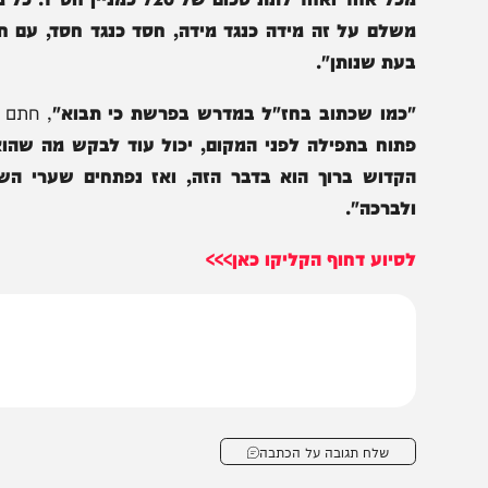
הצלתו ולהצלת כל הבית, שנשאר ללא שום גואל ומפרנס", 
ל כולם: "להציל את הבית הזה מרדת שחת. מדובר כאן בהצל
סיום דבריו, פנה הגר"א בידרמן בבקשה אישית לציבור, וציר
שלם על זה מידה כנגד מידה, חסד כנגד חסד, עם חסיד תת
עת שנותן".
כמו שכתוב בחז"ל במדרש בפרשת כי תבוא"
, חתם המשפיע
תוח בתפילה לפני המקום, יכול עוד לבקש מה שהוא רוצה
קדוש ברוך הוא בדבר הזה, ואז נפתחים שערי השמיים ו
לברכה".
סיוע דחוף הקליקו כאן>>>