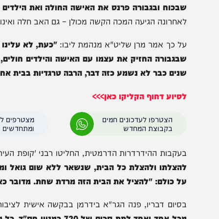
שבר:
"שני ילדים נולדו ל"ע חולים ועוברים כל הזמן טיפו
ריך לעבור ניתוח בקרוב. האמא, עקרת הבית, חולה במחלה 
משך תקופה ממושכת, אבי המשפחה נשא בעול לבדו והיווה 
בכוח ובגבורה פרנס את האישה החולה ואת הילדים החולים 
אחרונה הגיעה המכה הקשה מכולן – גם האב חלה ואינו מסוגל 
ל כך אמר מרן שליט"א מנהמת ליבו:
"כעת, לא עלינו ולא ע
בגבורה החזיק את עצמו עם האישה והילדים חולים, הוא נ
נים כבר לא נשמע כזה דבר, הרבה טרגדיות בבית אחד!".
סיוע דחוף הקליקו כאן>>>
הצטרפו לעדכונים חמים
מצטרפים לערוץ
בקבוצת המחדש
ומתחדשים כל הזמן
עקבות ההידרדרות הדרמטית, החליטו רבני 'קופת העיר' להת