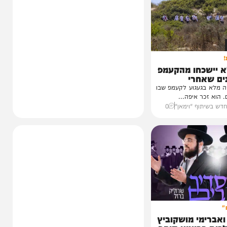
כחו מהקעמפ
חרי
עגוע לקעמפ שבו
איפה...
ף "וימאן"
0