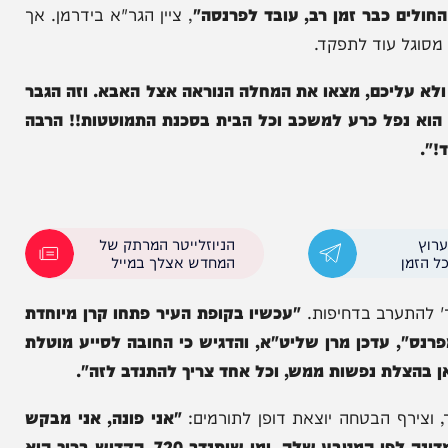
לים מייסרים. הילד השלישי ל"ע גם נהיה חולה והוא
קשה מאוד".
את המשענת היחידה.
"וכל עול הבית מוטל על האבא
כבר זמן רב, עובד לפרנסה"
, ציין הגר"א בידרמן. אך
עוד לתפקד.
ליכם, מצאו את המחלה הנוראה אצל האבא. וזה הגבר
פל כרע למשכב וכל הבית בסכנת התמוטטות!! הרבה
הניוזלייטר המרתק של
המחדש אצלך במייל
ערב בדחיפות.
"עכשיו בקופת העיר פתחו קרן מיוחדת