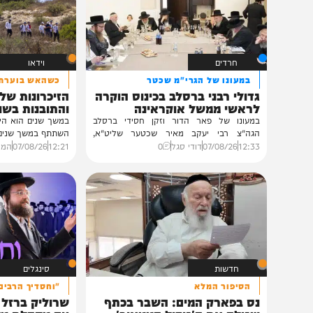
תוכן שאסור לפספס
חרדים
וידאו
במעונו של הגרי"מ שכטר
כשהאש בוערת!
גדולי רבני ברסלב בכינוס הוקרה
הזיכרונות שלא ייש
לראשי ממשל אוקראינה
והתובנות בשנים שא
במעונו של פאר הדור וזקן חסידי ברסלב
במשך שנים הוא היה מלא בג
הגה"צ רבי יעקב מאיר שכטער שליט"א,
השתתף במשך שנים. הוא זכר 
ובהשתתפות...
12:33
07/08/26
דודי סגל
0
12:21
07/08/26
המחדש בשיתו