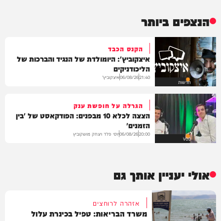
הנצפים ביותר
הקנס הכבד
איצקוביץ': היומולדת של הנגיד והברכות של
הליכודניקים
איצקוביץ'
06/08/26
21:40
חדשות
הגרלה על חופשת ענק
הצצה לכלא 10 מבפנים: הפודקאסט של 'בין
הזמנים'
יוסי פלד ויצחק מושקוביץ
06/08/26
20:00
VOD
אולי יעניין אותך גם
אזהרה לרוחצים
משרד הבריאות: טפיל בכינרת עלול