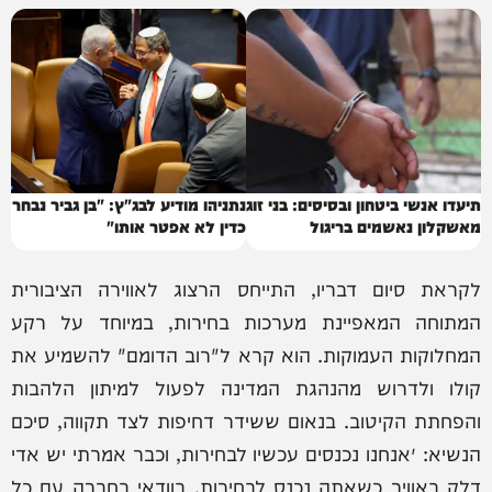
תיעדו אנשי ביטחון ובסיסים: בני זוג
נתניהו מודיע לבג"ץ: "בן גביר נבחר
מאשקלון נאשמים בריגול
כדין לא אפטר אותו"
לקראת סיום דבריו, התייחס הרצוג לאווירה הציבורית
המתוחה המאפיינת מערכות בחירות, במיוחד על רקע
המחלוקות העמוקות. הוא קרא ל"רוב הדומם" להשמיע את
קולו ולדרוש מהנהגת המדינה לפעול למיתון הלהבות
והפחתת הקיטוב. בנאום ששידר דחיפות לצד תקווה, סיכם
הנשיא: ״אנחנו נכנסים עכשיו לבחירות, וכבר אמרתי יש אדי
דלק באוויר כשאתה נכנס לבחירות, בוודאי בחברה עם כל