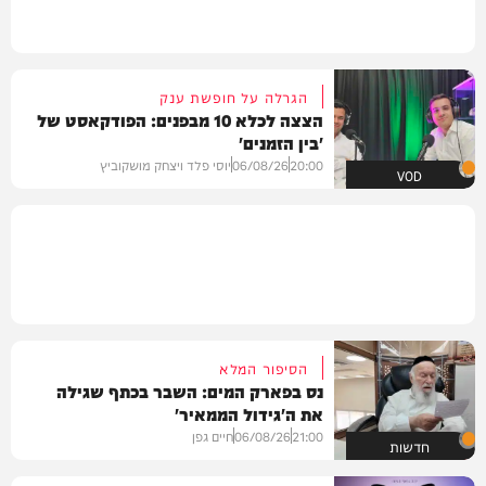
הגרלה על חופשת ענק
הצצה לכלא 10 מבפנים: הפודקאסט של
'בין הזמנים'
20:00
06/08/26
יוסי פלד ויצחק מושקוביץ
VOD
הסיפור המלא
נס בפארק המים: השבר בכתף שגילה
את ה'גידול הממאיר'
21:00
06/08/26
חיים גפן
חדשות