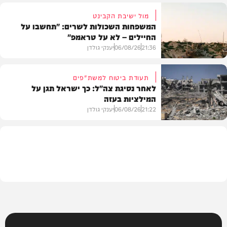
מול ישיבת הקבינט
המשפחות השכולות לשרים: "תחשבו על
החיילים – לא על טראמפ"
חדשות
21:36
06/08/26
יענקי גולדן
תעודת ביטוח למשת"פים
לאחר נסיגת צה"ל: כך ישראל תגן על
המילציות בעזה
צבא וביטחון
21:22
06/08/26
יענקי גולדן
צבא וביטחון