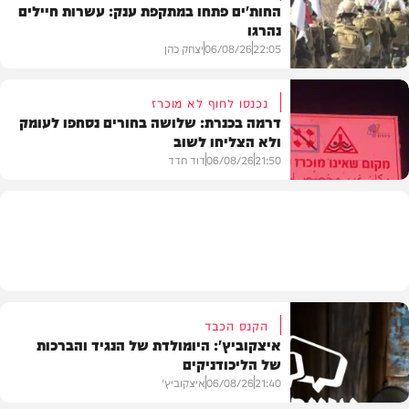
החות'ים פתחו במתקפת ענק: עשרות חיילים
נהרגו
צבא וביטחון
22:05
06/08/26
יצחק כהן
נכנסו לחוף לא מוכרז
דרמה בכנרת: שלושה בחורים נסחפו לעומק
ולא הצליחו לשוב
בעולם
21:50
06/08/26
דוד חדד
בארץ
הקנס הכבד
איצקוביץ': היומולדת של הנגיד והברכות
של הליכודניקים
21:40
06/08/26
איצקוביץ'