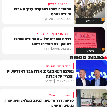
הסלמה בתימן
החות'ים פתחו במתקפת ענק: עשרות
חיילים נהרגו
22:05
06/08/26
יצחק כהן
בעולם
נכנסו לחוף לא מוכרז
דרמה בכנרת: שלושה בחורים נסחפו
לעומק ולא הצליחו לשוב
21:50
06/08/26
דוד חדד
בארץ
כתבות נוספות
נגד לומדי התורה
מפלגת המאוכזבים: ארדן חבר לאדלשטיין
והכריז על מפלגה
00:17
07/08/26
שוקי כץ
הסכנה הבאה?
פריצת דרך מדעית: הבינה המלאכותית יצרה
נגיפים חדשים
פוליטי