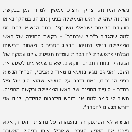
נשיא המדינה, יצחק הרצוג, ממשיך למרוח זמן בבקשת
החנינה שהגיש ראש הממשלה בנימין נתניהו. במהלך נאומו
בוועידת "למחר ישראלי משותף", בחר הנשיא להתייחס
למה שהגדיר כ"פיל שבחדר" – בקשת החנינה של ראש
הממשלה בנימין נתניהו. הרצוג הסביר כי מאחורי דרישתו
הבלתי מתפשרת להידברות עומדת תפיסת עולם עמוקה של
הגעה להבנות רחבות, דווקא בנושאים שמאיימים לשסע את
העם. "אני גם נוגע בנושאים מאוד כואבים", הבהיר הנשיא
בפני הנוכחים, "אם נדבר על הנושא שהוא סוג של פיל
בחדר – סוגיית החנינה של ראש הממשלה ובקשת החנינה,
חשוב לי לומר למה אני דורש הידברות להסדר, ולמה אני
דורש מגעים להסדר".
הנשיא לא הסתפק רק בהצהרה על נחיצות ההסדר, אלא
פירט את המניע הערכי שמוביל אותו בניהול המשבר