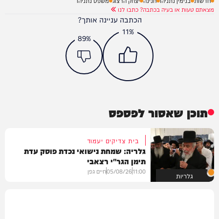
חדשות
בנימין נתניהו
חנינה
יצחק הרצוג
משפט נתניהו
מצאתם טעות או בעיה בכתבה? כתבו לנו
הכתבה עניינה אותך?
11%
89%
תוכן שאסור לפספס
בית צדיקים יעמוד
גלריה: שמחת נישואי נכדת פוסק עדת
תימן הגר"י רצאבי
11:00
05/08/26
חיים גפן
גלריות