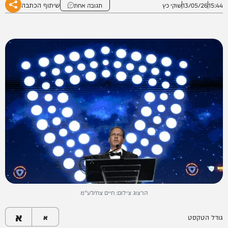
שיתוף הכתבה
15:44
13/05/26
שוקי כץ
תגובה אחת
הרצוג צילום: חיים צח/לע"מ
א
גודל הטקסט
א