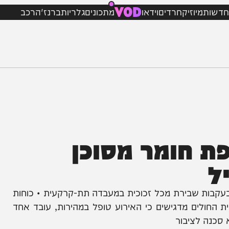
VOD
מיוזיק
חרדים
וידאו
מתכונים
גלריות
ברנז'ה
רכב
חומר מסוכן
ת שבירת מכל זכוכית במעבדה תת-קרקעית • כוחות
חולים מדגישים כי האירוע טופל במהירות, עובד אחד