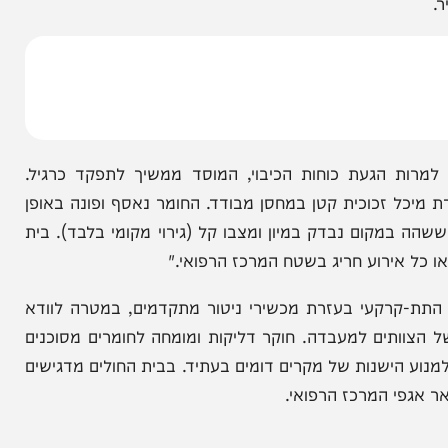
דוד הזירה המיידית. בכבאות והצלה לישראל מסרו כי
 על הרצפה ופינו אותם אל מחוץ לשטח בית החולים,
 הגעת כוחות הכיבוי, המוסד ממשיך לתפקד כרגיל.
זכוכית קטן במחסן מבודד. החומר נאסף ופונה באופן
מקום נבדק במיון ומצבו קל (גירוי מקומי בלבד). בית
ירוע חריג בשטח המרכז הרפואי."
רקעי בעזרת מכשירי ניטור מתקדמים, במטרה לוודא
ים למעבדה. חוקר דליקות ומומחה לחומרים מסוכנים