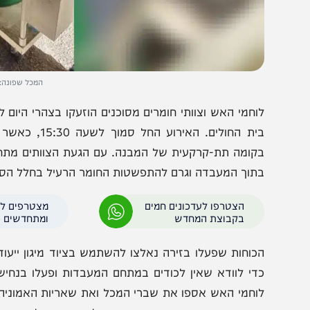
המכל שפונה: צילום - כ
וחמי האש וצוותי חומרים מסוכנים הוזעקו בצהרי היום למרכז
בית החולים. האירוע הח
קומה תת-קרקעית של המבנה. עם הגעת הצוותים מתחנת זבול
תוך המעבדה וגרם להתפשטות החומר הרעיל בחלל הסגור.
הצטרפו לעדכונים חמים
מצטרפים לערוץ
בקבוצת המחדש
ומתחדשים כל הזמן
כוחות שפעלו בזירה נאלצו להשתמש בציוד מיגון ייעודי ומיוח