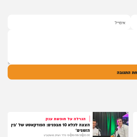
סינגלים
"וחסדיך הרבים"
שרוליק ברזל ואברימי מושקוביץ
עם מקהלת מלכות בביצוע סוחף
יונה גרף מגיש: זמר החתונות שרוליק ברזל עם
סינגל בכורה בדואט מיוחד לצד אברימי...
14:17
06/08/26
המחדש מיוזיק
0
ל
בה