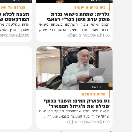
גלריות
VOD
בית צדיקים יעמוד
הגרלה על חופשת ענק
גלריה: שמחת נישואי נכדת
הצצה לכלא 0
פוסק עדת תימן הגר"י רצאבי
הפודקאסט של 'בין ה
רבנים ואישי ציבור השתתפו בשמחת נישואי
נכדת פוסק עדת תימן, הגאון רבי יצחק
מעורך הדין שמלווה את ב
רצאבי,...
ביקורת...
11:00
05/08/26
חיים גפן
0
20:00
06/08/26
יוסי פלד ויצ