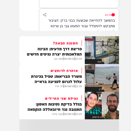
22:32
בהמשך להחייאה שבוצעה בבני ברק: הציבור
מתבקש להתפלל עבור הפעוט צבי בן שיינא
לרפואה שלמה
הסכנה הבאה?
פריצת דרך מדעית: הבינה
21:32
המלאכותית יצרה נגיפים חדשים
בין הזמנים: שלושה בחורי ישיבות חולצו
22:49
06/08/26
יצחק כהן
בריאות
מהכינרת לאחר שנסחפו לעומק האגם, בחוף
בלתי מוכרז כשהם על גבי אביזר ציפה.
אזהרה לרוחצים
משרד הבריאות: טפיל בכינרת
עלול לגרום לפגיעה בראייה
22:35
06/08/26
דוד חדד
21:31
בארץ
בני ברק: חובשים ופראמדיקים של ארגון הצלה
נפילת שני החיילים
מבצעים פעולות החייאה על תינוק כבן שנה וחצי
בגלל בדיקת נסיבות האסון:
לאחר שנחנק משקית.
התגובה נגד חיזבאללה הוקפאה
22:23
06/08/26
יענקי גולדן
צבא וביטחון