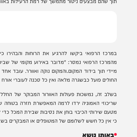
די לוודא שאין לכודים במתחם המעבדות ופעלו בנחישות לבי
וחמי האש אספו את שברי המכל ואת שאריות האמוניה שנשפכו
וך שהם מבצעים ניטור מתמשך של רמת הרעילות באוויר.
מרכז הרפואי ביקשו להרגיע את הרוחות והבהירו כי למרות
המרכז הרפואי נמסר: "מדובר באירוע מקומי של שבירת מיכל 
יידי תוך בידוד המקום.והמקום נוקה ואוורר. עובד אחד ששהה ב
חולים פועל כבשגרה מלאה ואין כל סכנה לעוברי אורח או כל א
שלב זה, נמשכות פעולות האוורור המבוקר של החלל התת-ק
ריכוזי האמוניה ירדו לרמה המאפשרת חזרה בטוחה של הצוות