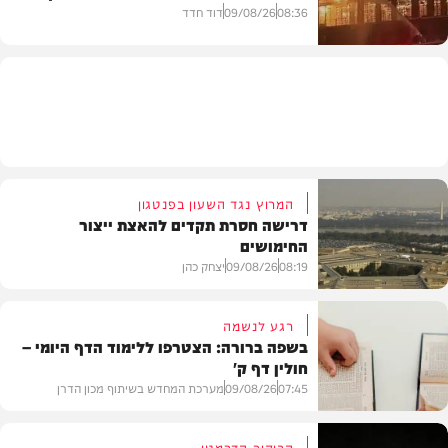
08:36
09/08/26
דוד חדד
חדשות
המרוץ נגד השעון בפנטגון
דרישה חסרת תקדים להאצת ייצור
החימושים
08:19
09/08/26
יצחק כהן
רגע לנשמה
בשפה ברורה: הצטרפו ללימוד הדף היומי –
חולין דף ק'
חדשות
07:45
09/08/26
מערכת המחדש בשיתוף מכון הדרן
הביקור הדרמטי