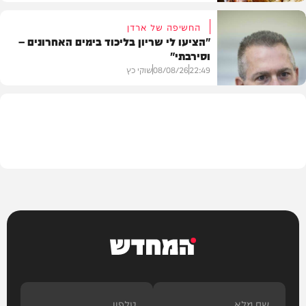
החשיפה של ארדן
"הציעו לי שריון בליכוד בימים האחרונים –
וסירבתי"
מתכונים
22:49
08/08/26
שוקי כץ
חדשות
המחדש