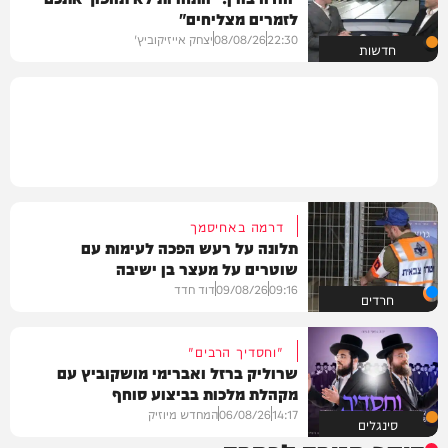
לזמרים מצליחים"
22:30
08/08/26
יצחק אייזיקוביץ'
חדשות
דרמה באחיסמך
תלונה על רעש הפכה לעימות עם
שוטרים על מעצר בן ישיבה
09:16
09/08/26
דוד חדד
חרדים
"וחסדיך הרבים"
שרוליק ברזל ואברימי מושקוביץ עם
מקהלת מלכות בביצוע סוחף
14:17
06/08/26
המחדש מיוזיק
סינגלים