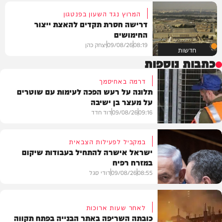
המרוץ נגד השעון בפנטגון
דרישה חסרת תקדים להאצת ייצור
החימושים
08:19
09/08/26
יצחק כהן
חדשות
כתבות נוספות
דרמה באחיסמך
תלונה על רעש הפכה לעימות עם שוטרים
על מעצר בן ישיבה
09:16
09/08/26
דוד חדד
במקביל לפעילות הצבאית
ישראל אישרה להתחיל בעבודות שיקום
במזרח רפיח
חרדים
08:55
09/08/26
דודי סגל
לאחר שעות ארוכות
כובתה השריפה באתר הבנייה בפתח תקווה
חדשות