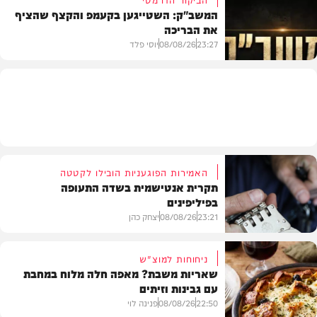
המשב"ק: השטייגען בקעמפ והקצף שהציף
את הבריכה
בית המדרש
23:27
08/08/26
יוסי פלד
המשב"ק
האמירות הפוגעניות הובילו לקטטה
תקרית אנטישמית בשדה התעופה
בפיליפינים
23:21
08/08/26
יצחק כהן
ניחוחות למוצ"ש
שאריות משבת? מאפה חלה מלוח במחבת
עם גבינות וזיתים
חדשות
22:50
08/08/26
פנינה לוי