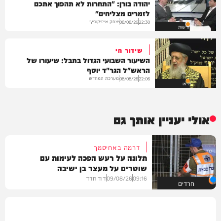
יהודה בורן: "התחרות לא תהפוך אתכם
לזמרים מצליחים"
יצחק אייזיקוביץ'
08/08/26
22:30
חדשות
שידור חי
השיעור השבועי הגדול בתבל: שיעורו של
הראש"ל הגר"ד יוסף
מערכת המחדש
08/08/26
22:06
וידאו
אולי יעניין אותך גם
דרמה באחיסמך
תלונה על רעש הפכה לעימות עם
שוטרים על מעצר בן ישיבה
09:16
09/08/26
דוד חדד
חרדים