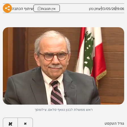
שיתוף הכתבה
19:06
13/05/26
יצחק כהן
אין תגובות
ראש ממשלת לבנון נוואף סלאם. צילומסך
א
גודל הטקסט
א