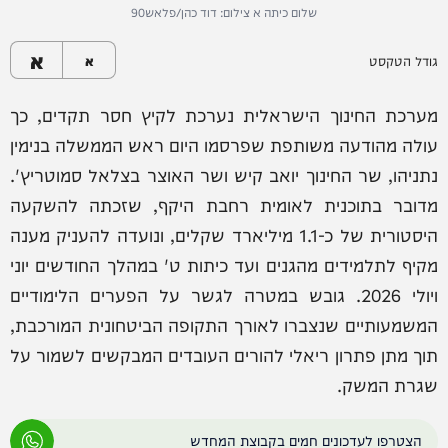
שלום כיתה א צילום: דוד כהן/פלאש90
א
גודל הטקסט
א
מערכת החינוך הישראלית נערכת לקיץ חסר תקדים, כך
עולה מהודעה משותפת שפרסמו היום ראש הממשלה בנימין
נתניהו, שר החינוך יואב קיש ושר האוצר בצלאל סמוטריץ'.
מדובר בתוכנית לאומית רחבת היקף, שזכתה להשקעה
היסטורית של כ-1.1 מיליארד שקלים, ונועדה להעניק מענה
מקיף לתלמידים מהגנים ועד כיתות ט' במהלך החודשים יוני
ויולי 2026. גובש במטרה לגשר על הפערים הלימודיים
המשמעותיים שנצברו לאורך התקופה הביטחונית המורכבת,
תוך מתן פתרון ריאלי להורים העובדים המבקשים לשמור על
שגרת המשק.
הצטרפו לעדכונים חמים בקבוצת המחדש