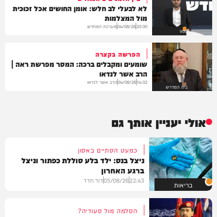
לא לבעלי לב חלש: אומן החושים אכל זכוכית
מול המצלמות
מערכת המחדש
04/08/26
20:00
VOD
הפרשה בקצרה
שומעים ומקבלים ברכה: המסר מפרשת ראה |
הרב אשר לנדאו
הרב אשר לנדאו
04/08/26
14:02
בית המדרש
אולי יעניין אותך גם
כמעט הסתיים באסון
ניצל בנס: ילד בלע סוללת כפתור וניצל
ברגע האחרון
22:43
05/08/26
דוד חדד
בריאות
הסלמה מול סעודיה?