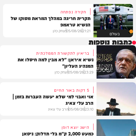
חקירה נפתחה
תקרית חריגה במהלך המראת מסוקו של
הנשיא טראמפ
21:21
05/08/26
יצחק כהן
בעולם
כתבות נוספות
בריאיון לתקשורת הממלכתית
נשיא איראן: "לא מבין למה חיסלו את
המנהיג העליון"
23:29
05/08/26
יצחק כהן
5 דקות באור החיים
אוי ואבוי למי שלא יעשה העברות בזמן |
הרב עלי צאיג
בעולם
23:10
05/08/26
הרב עלי צאיג
הישג יוצא דופן
כמעט 2,000 ק"מ בלי תדלוק: ניסאן