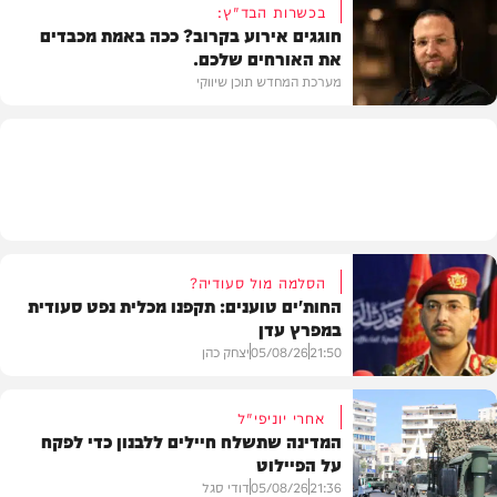
בכשרות הבד"ץ:
חוגגים אירוע בקרוב? ככה באמת מכבדים
את האורחים שלכם.
חדש במוזיקה
מערכת המחדש תוכן שיווקי
תוכן שיווקי
הסלמה מול סעודיה?
החות'ים טוענים: תקפנו מכלית נפט סעודית
במפרץ עדן
21:50
05/08/26
יצחק כהן
אחרי יוניפי"ל
המדינה שתשלח חיילים ללבנון כדי לפקח
על הפיילוט
צבא וביטחון
21:36
05/08/26
דודי סגל