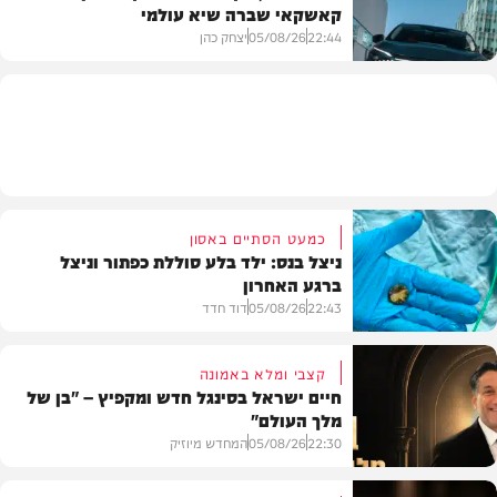
קאשקאי שברה שיא עולמי
בית המדרש
22:44
05/08/26
יצחק כהן
חדשות הרכב
כמעט הסתיים באסון
ניצל בנס: ילד בלע סוללת כפתור וניצל
ברגע האחרון
22:43
05/08/26
דוד חדד
קצבי ומלא באמונה
חיים ישראל בסינגל חדש ומקפיץ – "בן של
מלך העולם"
בריאות
22:30
05/08/26
המחדש מיוזיק