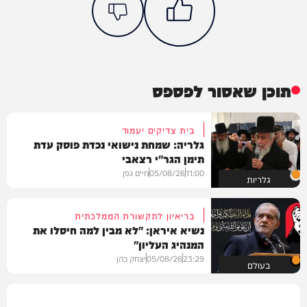
תוכן שאסור לפספס
בית צדיקים יעמוד
גלריה: שמחת נישואי נכדת פוסק עדת
תימן הגר"י רצאבי
11:00
05/08/26
חיים גפן
גלריות
בריאיון לתקשורת הממלכתית
נשיא איראן: "לא מבין למה חיסלו את
המנהיג העליון"
23:29
05/08/26
יצחק כהן
בעולם