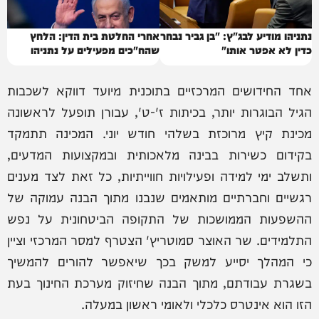
נתניהו מודיע לבג"ץ: "בן גביר נבחר
אחרי החלטת בית הדין: הלחץ
כדין לא אפטר אותו"
שהח"כים מפעילים על נתניהו
אחד החידושים המרכזיים בתוכנית מיועד דווקא לשכבות
הגיל הבוגרות יותר, בכיתות ז'-ט', עבורן תופעל לראשונה
מכינת קיץ מרוכזת בשלהי חודש יוני. המכינה תתמקד
בקידום כשירות בבינה מלאכותית ובמקצועות המדעים,
ותשלב ימי למידה ופעילויות חווייתיות, כל זאת לצד מענים
רגשיים וחברתיים מותאמים שנבנו מתוך הבנה עמוקה של
ההשפעות הממושכות של התקופה הביטחונית על נפש
התלמידים. שר האוצר סמוטריץ' הצטרף למסר המרכזי וציין
כי המהלך יסייע למשק בכך שיאפשר להורים להמשיך
בשגרת עבודתם, מתוך הבנה שחיזוק מערכת החינוך בעת
הזו הוא אינטרס כלכלי ולאומי ראשון במעלה.