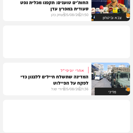
החות'ים טוענים: תקפנו מכלית נפט
סעודית במפרץ עדן
21:50
05/08/26
יצחק כהן
צבא וביטחון
אחרי יוניפי"ל
המדינה שתשלח חיילים ללבנון כדי
לפקח על הפיילוט
21:36
05/08/26
דודי סגל
מדיני