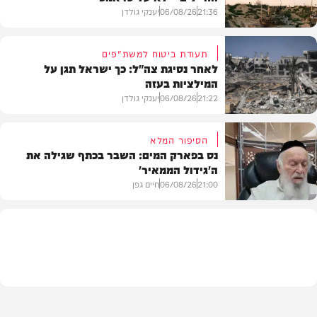
21:36
06/08/26
יענקי גולדן
תעודת ביטוח למשת"פים
לאחר נסיגת צה"ל: כך ישראל תגן על
המילציות בעזה
צבא וביטחון
21:22
06/08/26
יענקי גולדן
הסיפור המלא
נס בפארק המים: השבר בכתף שגילה את
ה'גידול הממאיר'
צבא וביטחון
21:00
06/08/26
חיים גפן
חדשות