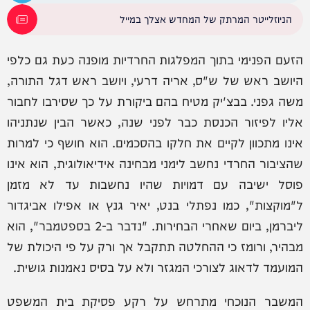
הניוזלייטר המרתק של המחדש אצלך במייל
הזעם הפנימי בתוך המפלגות החרדיות מופנה כעת גם כלפי
היושב ראש של ש"ס, אריה דרעי, ויושב ראש דגל התורה,
משה גפני. בבצ'יק מטיח בהם ביקורת על כך שסירבו לחבור
אליו לפיזור הכנסת כבר לפני שנה, כאשר הבין שנתניהו
אינו מתכוון לקיים את חלקו בהסכמים. הוא חושף כי למרות
שהציבור החרדי נחשב לימני מבחינה אידיאולוגית, הוא אינו
פוסל ישיבה עם דמויות שהיו נחשבות עד לא מזמן
ל"מוקצות", כמו נפתלי בנט, יאיר גנץ או אפילו אביגדור
ליברמן, ביום שאחרי הבחירות. "נדבר ב-2 בספטמבר", הוא
מבהיר, ורומז כי ההחלטה תתקבל אך ורק על פי היכולת של
המועמד לדאוג לצורכי המגזר ולא על בסיס נאמנות גושית.
המשבר הנוכחי מתרחש על רקע פסיקת בית המשפט