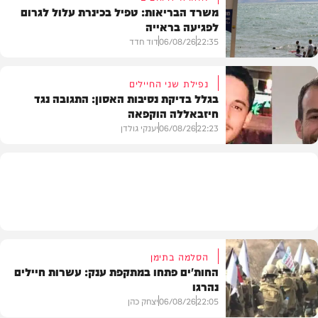
משרד הבריאות: טפיל בכינרת עלול לגרום
לפגיעה בראייה
בריאות
22:35
06/08/26
דוד חדד
נפילת שני החיילים
בגלל בדיקת נסיבות האסון: התגובה נגד
חיזבאללה הוקפאה
בארץ
22:23
06/08/26
יענקי גולדן
צבא וביטחון
הסלמה בתימן
החות'ים פתחו במתקפת ענק: עשרות חיילים
נהרגו
22:05
06/08/26
יצחק כהן