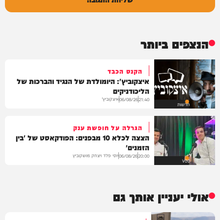
הנצפים ביותר
הקנס הכבד
איצקוביץ': היומולדת של הנגיד והברכות של
הליכודניקים
איצקוביץ'
06/08/26
21:40
חדשות
הגרלה על חופשת ענק
הצצה לכלא 10 מבפנים: הפודקאסט של 'בין
הזמנים'
יוסי פלד ויצחק מושקוביץ
06/08/26
20:00
VOD
אולי יעניין אותך גם