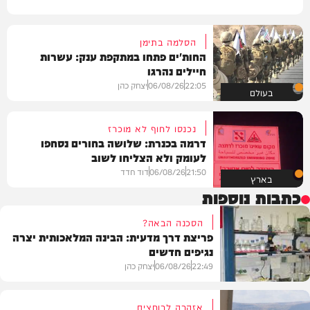
הסלמה בתימן
החות'ים פתחו במתקפת ענק: עשרות
חיילים נהרגו
22:05
06/08/26
יצחק כהן
בעולם
נכנסו לחוף לא מוכרז
דרמה בכנרת: שלושה בחורים נסחפו
לעומק ולא הצליחו לשוב
21:50
06/08/26
דוד חדד
בארץ
כתבות נוספות
הסכנה הבאה?
פריצת דרך מדעית: הבינה המלאכותית יצרה
נגיפים חדשים
22:49
06/08/26
יצחק כהן
אזהרה לרוחצים