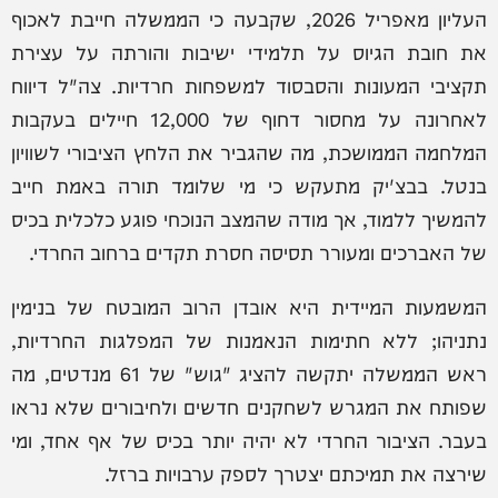
העליון מאפריל 2026, שקבעה כי הממשלה חייבת לאכוף
את חובת הגיוס על תלמידי ישיבות והורתה על עצירת
תקציבי המעונות והסבסוד למשפחות חרדיות. צה"ל דיווח
לאחרונה על מחסור דחוף של 12,000 חיילים בעקבות
המלחמה הממושכת, מה שהגביר את הלחץ הציבורי לשוויון
בנטל. בבצ'יק מתעקש כי מי שלומד תורה באמת חייב
להמשיך ללמוד, אך מודה שהמצב הנוכחי פוגע כלכלית בכיס
של האברכים ומעורר תסיסה חסרת תקדים ברחוב החרדי.
המשמעות המיידית היא אובדן הרוב המובטח של בנימין
נתניהו; ללא חתימות הנאמנות של המפלגות החרדיות,
ראש הממשלה יתקשה להציג "גוש" של 61 מנדטים, מה
שפותח את המגרש לשחקנים חדשים ולחיבורים שלא נראו
בעבר. הציבור החרדי לא יהיה יותר בכיס של אף אחד, ומי
שירצה את תמיכתם יצטרך לספק ערבויות ברזל.