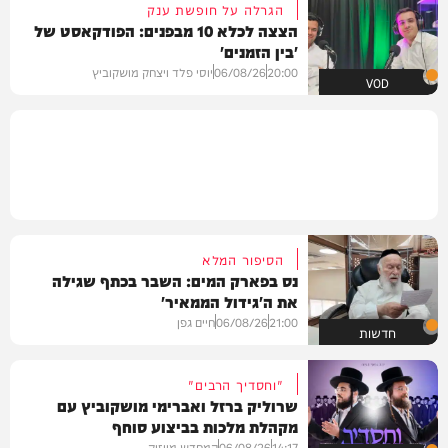
הגרלה על חופשת ענק
הצצה לכלא 10 מבפנים: הפודקאסט של
'בין הזמנים'
20:00
06/08/26
יוסי פלד ויצחק מושקוביץ
VOD
הסיפור המלא
נס בפארק המים: השבר בכתף שגילה
את ה'גידול הממאיר'
21:00
06/08/26
חיים גפן
חדשות
"וחסדיך הרבים"
שרוליק ברזל ואברימי מושקוביץ עם
מקהלת מלכות בביצוע סוחף
14:17
06/08/26
המחדש מיוזיק