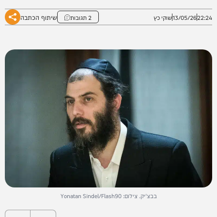
שיתוף הכתבה
22:24
13/05/26
שוקי כץ
2 תגובות
בבצ'יק. צילום: Yonatan Sindel/Flash90