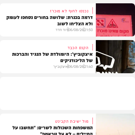
נכנסו לחוף לא מוכרז
דרמה בכנרת: שלושה בחורים נסחפו לעומק
ולא הצליחו לשוב
בעולם
21:50
06/08/26
דוד חדד
הקנס הכבד
איצקוביץ': היומולדת של הנגיד והברכות
של הליכודניקים
בארץ
21:40
06/08/26
איצקוביץ'
חדשות
מול ישיבת הקבינט
המשפחות השכולות לשרים: "תחשבו על
החיילים – לא על טראמפ"