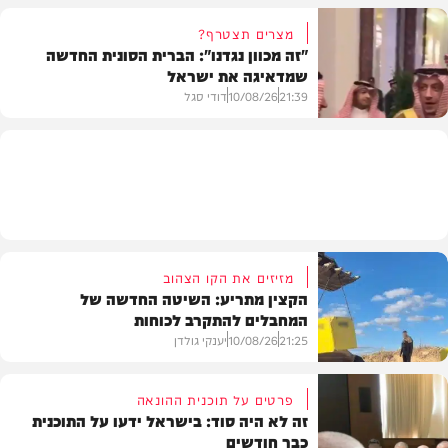
מצרים תצטרף?
"זה מכוון נגדנו": הברית הסונית החדשה
שמדאיגה את ישראל
צבא וביטחון
21:39
10/08/26
דודי סגל
חדשות
מזיזים את הקו הצהוב
הקצין מתריע: השיטה החדשה של
המחבלים להתקרב לכוחות
21:25
10/08/26
יענקי גולדן
פרטים על תוכנית ההונאה
זה לא היה סוד: בישראל ידעו על התוכנית
כבר חודשים
צבא וביטחון