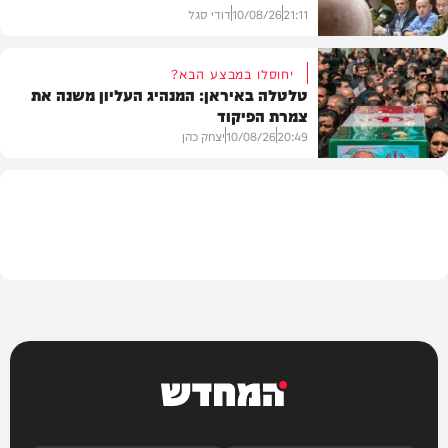
21:11
10/08/26
דודי סגל
יחוסלו במבצע הבא?
טלטלה באיראן: המנהיג העליון משנה את
צמרת הפיקוד
צבא וביטחון
20:49
10/08/26
יצחק כהן
בעולם
המחדש