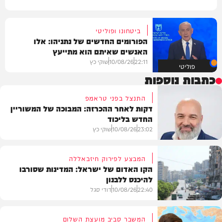
ביטחונו ופוליטי
הפורומים החדשים של נתניהו: אלו
האנשים שאיתם הוא מתייעץ
22:11
10/08/26
שוקי כץ
פוליטי
כתבות נוספות
התנצל בפני טראמפ
דקות לאחר ההכרזה: המבוכה של המשוריין
החדש בליכוד
23:02
10/08/26
שוקי כץ
המבצע לפירוק חיזבאללה
הקו האדום של ישראל: המדינות שסורבו
להיכנס ללבנון
פוליטי
22:40
10/08/26
דודי סגל
המשבר סביב מועצת השלום