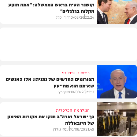
קושנר הטיח בראש הממשלה: "אתה תוקע
מקלות בגלגלים"
צבא וביטחון
22:24
10/08/26
דודי סגל
מדיני
ביטחונו ופוליטי
הפורומים החדשים של נתניהו: אלו האנשים
שאיתם הוא מתייעץ
22:11
10/08/26
שוקי כץ
המלחמה הכלכלית
כך ישראל וארה"ב חנקו את מקורות המימון
של חיזבאללה
פוליטי
21:49
10/08/26
יענקי גולדן