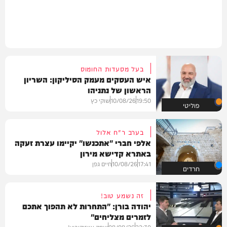
בעל מסעדות החומוס
איש העסקים מעמק הסיליקון: השריון
הראשון של נתניהו
19:50
10/08/26
שוקי כץ
פוליטי
בערב ר"ח אלול
אלפי חברי "אתכנשו" יקיימו עצרת זעקה
באתרא קדישא מירון
17:41
10/08/26
חיים גפן
חרדים
זה נשמע טוב!
יהודה בורן: "התחרות לא תהפוך אתכם
לזמרים מצליחים"
22:30
08/08/26
יצחק אייזיקוביץ'