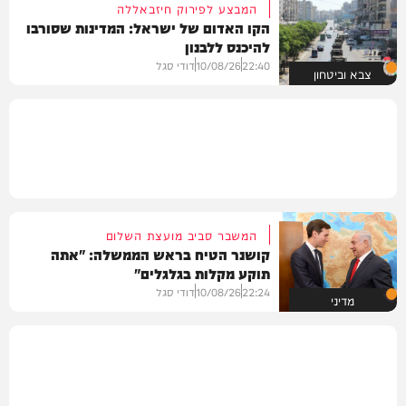
המבצע לפירוק חיזבאללה
הקו האדום של ישראל: המדינות שסורבו
להיכנס ללבנון
22:40
10/08/26
דודי סגל
צבא וביטחון
המשבר סביב מועצת השלום
קושנר הטיח בראש הממשלה: "אתה
תוקע מקלות בגלגלים"
22:24
10/08/26
דודי סגל
מדיני