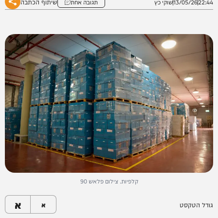
שיתוף הכתבה
22:44
13/05/26
שוקי כץ
תגובה אחת
קלפיות. צילום פלאש 90
א
גודל הטקסט
א