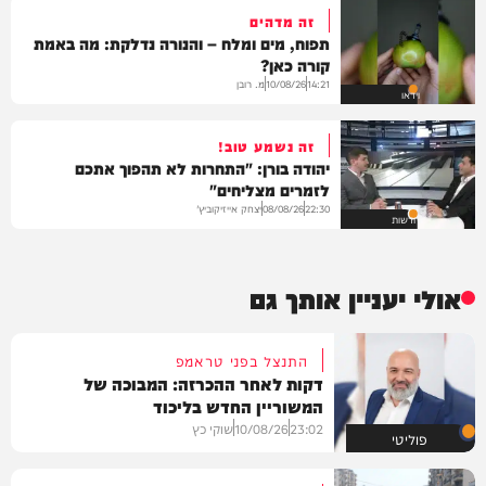
זה מדהים
תפוח, מים ומלח – והנורה נדלקת: מה באמת
קורה כאן?
מ. רובן
10/08/26
14:21
וידאו
זה נשמע טוב!
יהודה בורן: "התחרות לא תהפוך אתכם
לזמרים מצליחים"
יצחק אייזיקוביץ'
08/08/26
22:30
חדשות
אולי יעניין אותך גם
התנצל בפני טראמפ
דקות לאחר ההכרזה: המבוכה של
המשוריין החדש בליכוד
23:02
10/08/26
שוקי כץ
פוליטי