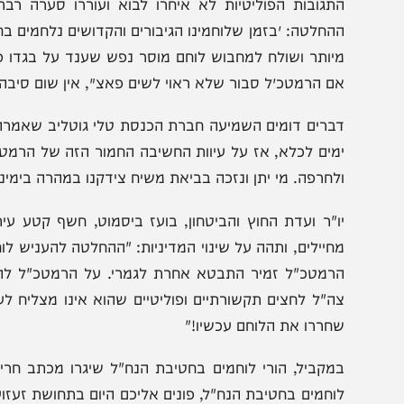
תגובות הפוליטיות לא איחרו לבוא ועוררו סערה רבתי. השר
החלטה: ״בזמן שלוחמינו הגיבורים והקדושים נלחמים בחזית 
יותר ושולח למחבוש לוחם מוסר נפש שענד על בגדו פאצ׳ מש
ם הרמטכ״ל סבור שלא ראוי לשים פאצ׳, אין שום סיבה לעונש כ
מים לכלא, אז על עיוות החשיבה החמור הזה של הרמטכ״ל הייתי
לחרפה. מי יתן ונזכה בביאת משיח צידקנו במהרה בימינו אמן."
ו"ר ועדת החוץ והביטחון, בועז ביסמוט, חשף קטע עיתונות 
חיילים, ותהה על שינוי המדיניות: "ההחלטה להעניש לוחם שענ
רמטכ"ל זמיר התבטא אחרת לגמרי. על הרמטכ"ל להשיב מה 