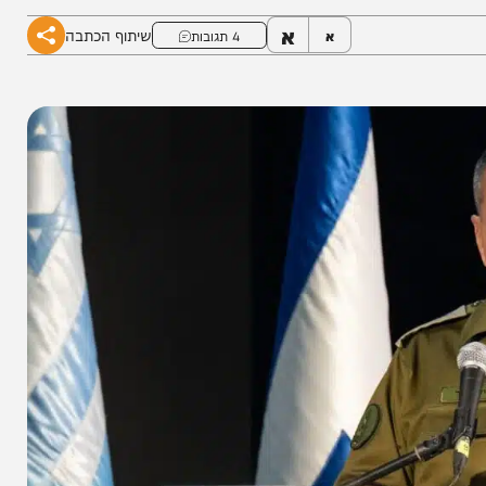
א
שיתוף הכתבה
א
4 תגובות