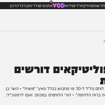
VOD
מיוזיק
חרדים
וידאו
מתכונים
גלריות
ברנז'ה
רכב
יטיקאים דורשים
סערה חסרת תקדים בצה"ל לאחר שהרמטכ"ל שלח לוחם נח"ל ל-30 ימי מחבוש בגלל פאץ' "משיח" • השר בן
ח הלחימה" • הורי הלוחמים במכתב זועם לרמטכ"ל: