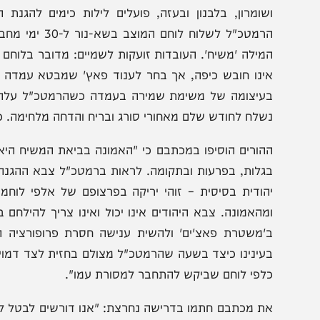
ה"ל לחצים תקשורתיים ופוליטיים שהוא אינו מצליח לעמוד ב
חררו את הלוחם עכשיו!"
מקביל, הורי לוחמים בחטיבת הנח"ל שיגרו מכתב חריף לרמטכ
וחמים בחטיבת הנח"ל, פונים אליכם היום בתחושת זעזוע, תדהמ
שומרון, בלבנון ובעזה, פועלים לילות כימים להגנת המול
הרמטכ"ל לשלוח לוחם המו
מילה 'משיח'. העובדות זועקות לשמיים: מדובר בלוחם שזה ע
ינו חובש כיפה, אך בחר לענוד פאץ' שמבטא עמדה רווחת של
עיצומה של משימת שמירה בעמדה כשהרמטכ"ל עלה אליו, ו
שלח לחודש שלם מאחורי סורג ובריח והדחה מלחימה. ככה לא מ
הורים הוסיפו במכתבם כי "האמונה בביאת המשיח היא אבן יסו
גלות, בפרעות ובתקומה. לראות ברמטכ"ל צבא ההגנה לישרא
הודית בסיסית – זוהי יריקה בפרצופם של אלפי לוחמים, דת
מהאמונה. צבא היהודים אינו יכול ואינו צריך להילחם באמו