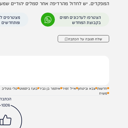
'משטרת פאצ'ים' ולהשית ענישה חסרת פרופורציה היא מהל
עינינו כיצד בשעה שהרמטכ"ל מצולם בחזית לצד דמויות שהובי
לפי לוחם שביקש להתחבר למסורת עמו".
ת מכתבם חתמו בדרישה נחרצת: "אנו דורשים לבטל לאלתר א
מפקדים. יש לחדול מהרדיפה אחר סמלים יהודיים שמעניקים כו
הצטרפו לעדכונים חמים
מצטרפים לערוץ
בקבוצת המחדש
ומתחדשים כל הזמן
שלח תגובה על הכתבה