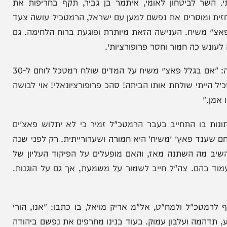
 לביטחון לאומי, איתמר בן גביר, תקף בחריפות את
ומוסרים את נפשם למען עם ישראל, הרמטכ״ל עושה צעד
יח. הענישה הזאת מיותרת ופוגעת ברוח הלחימה. גם
ה חמור וחסר פרופורציות״.
דברים דומים השמיעה חברת הכנסת טלי גוטליב שאמרה: "אם בגלל פאצ׳ משיח על המדים שולח רמטכל לוחם ל-30
 שולחת אותו הביתה! סהכ פרופורציונאלי! אוי לבושה
בו התחייב בעבר הרמטכ"ל זמיר כי לא יתלוש פאצ'ים
ד פאץ' 'משיח' היא חמורה ושערורייתית. רק לפני שנה
השתנה מאז, והאם מופעלים על הפיקוד העליון של