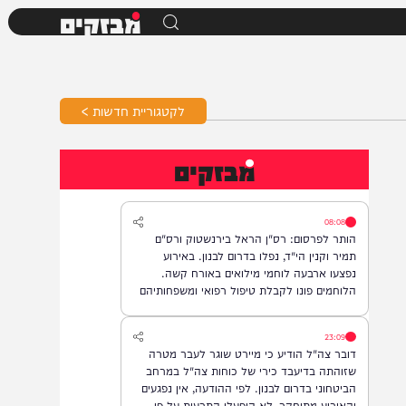
מבזקים
לקטגוריית חדשות >
מבזקים
08:08
הותר לפרסום: רס"ן הראל בירנשטוק ורס"ם
תמיר וקנין הי"ד, נפלו בדרום לבנון. באירוע
נפצעו ארבעה לוחמי מילואים באורח קשה.
הלוחמים פונו לקבלת טיפול רפואי ומשפחותיהם
עודכנו.
23:09
דובר צה"ל הודיע כי מיירט שוגר לעבר מטרה
שזוהתה בדיעבד כירי של כוחות צה"ל במרחב