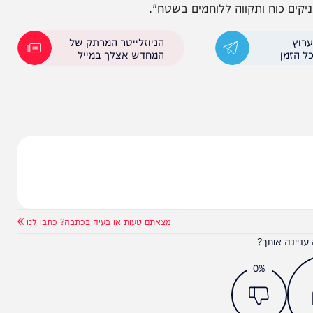
ך שמייצר תסיסה ופגיעה אנושה במוטיבציה. תמוה
לו קריאות לסרבנות, הוא בוחר להפגין יד קשה דווקא
ת עונש המחבוש של הלוחם ואת העונשים שהוטלו על
ח ותקווה ללוחמים בשטח".
הניוזלייטר המרתק של
המחדש אצלך במייל