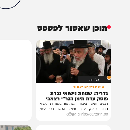
חדשות
צבא וביטחון
אייל זמיר
איתמר בן גביר
בועז ביסמוט
טלי גוטליב
משיח
הכתבה עניינה א
100%
תוכן שאסור לפספס