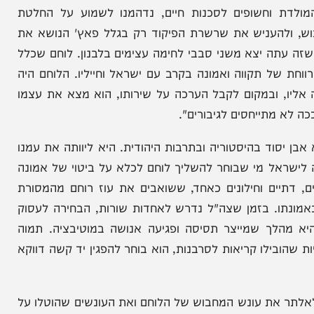
הם. צה"ל חייב לשמור על משמעת, אך גם על הוגנות.
"ל ולמח"ט, אל"מ אריק מויאל, בו כתבו: "אנו, הורי
ה ועלבון עמוק. בעוד בנינו מחרפים את נפשם ביהודה
דת וחשופים לסכנות חיים, נדהמנו לשמוע על החלטת
צב בשא-נור ל-30 ימי מחבוש, ולהעניש את שרשרת הפיקוד רק בגלל פאץ' הנושא את
תה יצא משני סבבי לחימה עצימים בלבנון. לוחם שכלל
 תקווה ואמונה בקרב עם ישראל וחייליו. הלוחם היה
במקום לקבל הערכה על שירותו, הוא מצא את עצמו
תייחסים לגיבורים".
ד בהיסטוריה ובתרבות היהודית. היא ליוותה את עמנו
ל מי שבוחר להשליך לוחם לכלא על ביטוי של אמונה
יים וחילונים כאחד, ששואבים את עוז רוחם מהמסורת
נתו. בזמן שצה"ל נדרש לאחדות שורות, הבחירה לעסוק