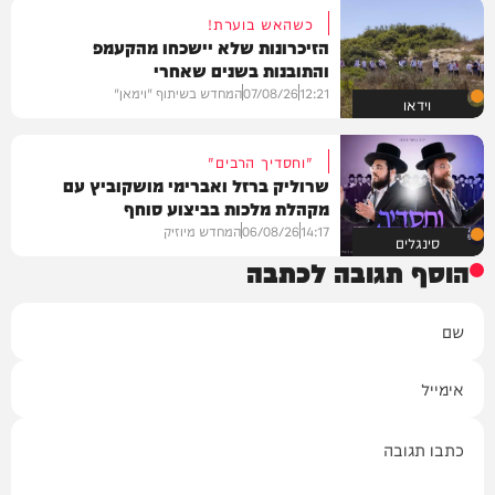
כשהאש בוערת!
הזיכרונות שלא יישכחו מהקעמפ
והתובנות בשנים שאחרי
12:21
07/08/26
המחדש בשיתוף "וימאן"
וידאו
"וחסדיך הרבים"
שרוליק ברזל ואברימי מושקוביץ עם
מקהלת מלכות בביצוע סוחף
14:17
06/08/26
המחדש מיוזיק
סינגלים
הוסף תגובה לכתבה
שם
אימייל
תגובה