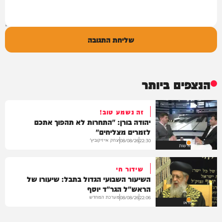
שליחת התגובה
הנצפים ביותר
זה נשמע טוב!
יהודה בורן: "התחרות לא תהפוך אתכם
לזמרים מצליחים"
יצחק אייזיקוביץ'
08/08/26
22:30
חדשות
שידור חי
השיעור השבועי הגדול בתבל: שיעורו של
הראש"ל הגר"ד יוסף
מערכת המחדש
08/08/26
22:06
וידאו