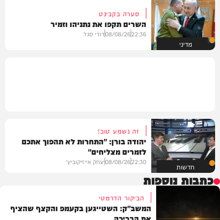
סערה בקבינט
השרים תקפו את נתניהו וזמיר
22:36
08/08/26
דודי סגל
מדיני
זה נשמע טוב!
יהודה בורן: "התחרות לא תהפוך אתכם
לזמרים מצליחים"
22:30
08/08/26
יצחק אייזיקוביץ'
חדשות
כתבות נוספות
הביקור הדרמטי
המשב"ק: השטייגען בקעמפ והקצף שהציף
את הבריכה