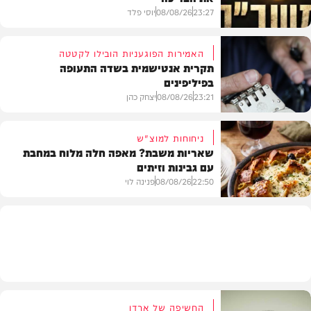
23:27
08/08/26
יוסי פלד
האמירות הפוגעניות הובילו לקטטה
תקרית אנטישמית בשדה התעופה
בפיליפינים
המשב"ק
23:21
08/08/26
יצחק כהן
ניחוחות למוצ"ש
שאריות משבת? מאפה חלה מלוח במחבת
עם גבינות וזיתים
חדשות
22:50
08/08/26
פנינה לוי
מתכונים
החשיפה של ארדן