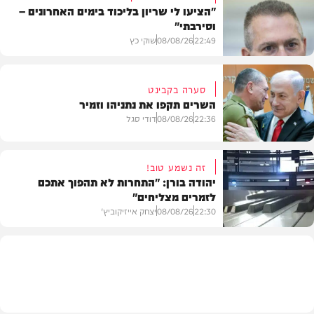
"הציעו לי שריון בליכוד בימים האחרונים –
וסירבתי"
22:49
08/08/26
שוקי כץ
סערה בקבינט
השרים תקפו את נתניהו וזמיר
חדשות
22:36
08/08/26
דודי סגל
זה נשמע טוב!
יהודה בורן: "התחרות לא תהפוך אתכם
לזמרים מצליחים"
מדיני
22:30
08/08/26
יצחק אייזיקוביץ'
חדשות