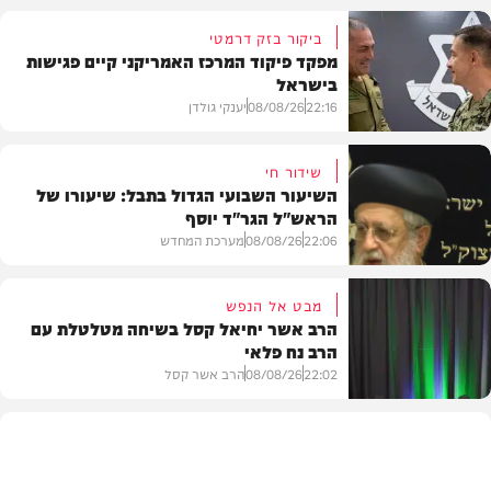
ביקור בזק דרמטי
מפקד פיקוד המרכז האמריקני קיים פגישות
בישראל
22:16
08/08/26
יענקי גולדן
שידור חי
השיעור השבועי הגדול בתבל: שיעורו של
הראש"ל הגר"ד יוסף
חדשות
22:06
08/08/26
מערכת המחדש
מבט אל הנפש
הרב אשר יחיאל קסל בשיחה מטלטלת עם
הרב נח פלאי
וידאו
22:02
08/08/26
הרב אשר קסל
חדשות