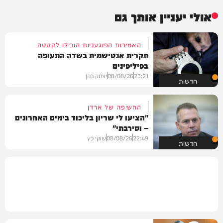
אולי יעניין אותך גם
האמירות הפוגעניות הובילו לקטטה
תקרית אנטישמית בשדה התעופה
בפיליפינים
23:21
08/08/26
יצחק כהן
חדשות
החשיפה של ארדן
"הציעו לי שריון בליכוד בימים האחרונים
– וסירבתי"
22:49
08/08/26
שוקי כץ
חדשות