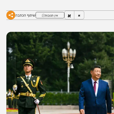
ן, והעתיד הלוט בערפל של טייוואן והסכמי הסחר
א
שיתוף הכתבה
א
אין תגובות