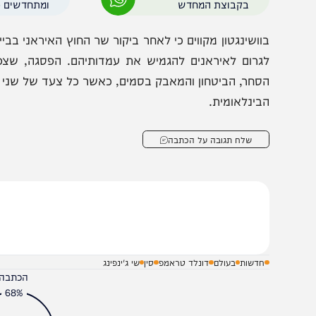
ירה נוספת שמעסיקה את שני המנהיגים היא המלחמה באיר
עצומה על טהראן כדי להביא לסיום העימות ולפתיחת מצר 
אספקת הנפט לסין עצמה.
הצטרפו לעדכונים חמים
מצטרפים לערוץ
בקבוצת המחדש
ומתחדשים כל הזמן
וושינגטון מקווים כי לאחר ביקור שר החוץ האיראני בבייג'ינג
גרום לאיראנים להגמיש את עמדותיהם. הפסגה, שצפויה להי
סחר, הביטחון והמאבק בסמים, כאשר כל צעד של שני המנהיגי
בינלאומית.
שלח תגובה על הכתבה