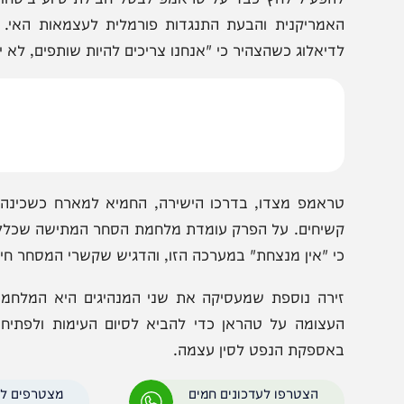
הסכם בין ארה"ב לאיראן
של טראמפ בחדר הסג
מתח סביב טייוואן אינו תאורטי בלבד; בייג'ינג זועמת על 
הפעיל לחץ כבד על טראמפ לבטל חבילת סיוע ביטחוני של מי
אמריקנית והבעת התנגדות פורמלית לעצמאות האי. עם זא
דיאלוג כשהצהיר כי "אנחנו צריכים להיות שותפים, לא יריבים".
ראמפ מצדו, בדרכו הישירה, החמיא למארח כשכינה אותו "מנ
שיחים. על הפרק עומדת מלחמת הסחר המתישה שכללה מכסי
י "אין מנצחת" במערכה הזו, והדגיש שקשרי המסחר חייבים להי