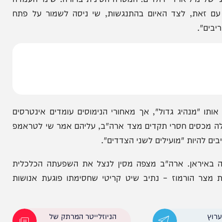
לגל
כך ייראה המוצב הראשון
עסקאות הנשק של וושינגטון עם האי הדמוקרטי ומנסה
ליארדי דולרים. המטרה הסינית ברורה: שינוי העמדה
ת, לצד האיום בהתנגשות, שי ניסה לשמור על פתח
היג גדול", אך מאחורי הנימוסים עומדים אינטרסים
ם חסרי תקדים מצד ארה"ב, עליהם אמר שי לטראמפ
ות "מועילים לשני הצדדים".