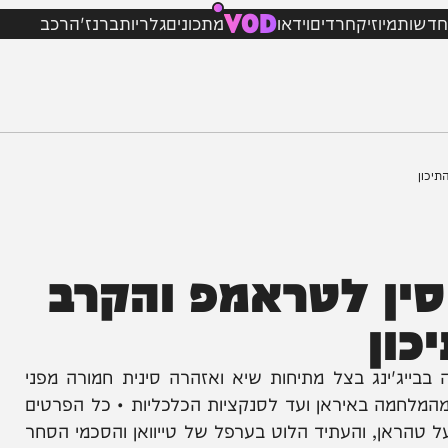
VOD
מיוזיק
חרדים
וידאו
מתכונים
גלריות
ברנז'ה
רכב
 לטראמפ והקרב
ן
'ינג בצל מתיחות שיא ואזהרה סינית חמורה מפני
חמה באיראן ועד לסנקציות הכלכליות • כל הפרטים