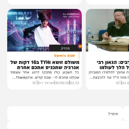
חדשות
זה נשמע טוב!
יהודה בורן: "התחרות לא תהפוך
אתכם לזמרים מצליחים"
הזמר והכוכב העולה יהודה בורן, בן 19, מגיע
לתכנית 'זה נשמע טוב' ומספר על...
22:30
08/08/26
יצחק אייזיקוביץ'
0
מיוזיק
שבת Upmix
גאון רבי
משולם זושא וTYH ב16 דקות של
לעולמו
אנרגיה שתכניס אתכם אחרת
לשבת
 לתלמידו המובהק
כל השבוע כולו מתנקז לרגע אחד עוצמתי