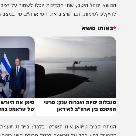
מרות לחיצת הידיים וההצהרות על יחסים אישיים קרובים, האוו
'ינפינג לא היסס להציב את הקו האדום של בייג'ינג כבר בפתח
מבחן הגורלי ביותר ליציבות הגלובלית. המנהיג הסיני הבהיר 
נושא ינוהל היטב, שתי המדינות יוכלו לשמור על יציבות. אם 
היקלע לעימות, דבר שיציב את יחסי ארה"ב-סין במצב מסוכן בי
באותו נושא
גבלות ימיות ואגרות ענק: פרטי
סימן את היורש: האמי