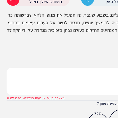
אן. ארה"ב מצפה מסין לנצל את השפעתה הכלכלית
הורמוז – נתיב שיט קריטי שחסימתו פוגעת אנושות
הניוזלייטר המרתק של
המחדש אצלך במייל
 בשבוע שעבר, סין תפעיל את מנופי הלחץ שברשותה כדי
משך יומיים, תנסה לגשר על פערים עצומים בתחומי
ם החזקים בעולם נבחן בזכוכית מגדלת על ידי הקהילה