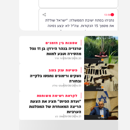
13:56
נתניהו בפתח ישיבת הממשלה: "ישראל שוללת
את מסמך 15 הנקודות. צה"ל לא יבצע נסיגה
עד פירוק אמיתי של החמאס מנשקו".
אסונות בין הזמנים
טרגדיה בנהר הירדן: בן 11 נפל
13:17
מהסירה וטבע למוות
החייאה בילד כבן 5 לאחר שככל הנראה נשכח
16:20
09/08/26
דוד חדד
בארץ
ברכב באזור איילון לוד
פשיטת ענק בנגב
נשקים ורימונים נתפסו בלקייה
ובחורה
14:51
09/08/26
יענקי גולדן
13:05
משטרה
תנועת רגבים ומנכ"ל התנועה מאיר דויטש הגישו
לקראת רשימה משותפת
לבית הדין של האיחוד האירופי בלוקסמבורג
"ועדת הפיוס" תציג את הצעת
ערעור תקדימי בדרישה לבטל את הסנקציות
הריצה המאוחדת של המפלגות
שהוטלו עליהם במאי 2026. זהו ההליך המשפטי
הערביות
הראשון שהוגש על ידי גורם ישראלי נגד סנקציות