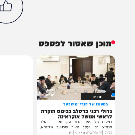
חדשות
בעולם
דונלד טראמפ
סין
שי ג'ינפינג
הכתבה עניינה א
68%
תוכן שאסור לפספס