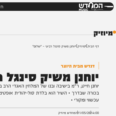
חדשות
מי
דש
ק
ף הבית
מיוזיק
יוחנן משיק סינגל רביעי – "שלום"
דנדש מבית היוצר
וחנן משיק סינגל רבי
וחנן חייט, ר"מ בישיבה ובנו של המלחין האגדי הרב ברוך 
כורה שבדרך • השיר הוא בלדת סול-יהודית אופטימית, 
כשווי ומקורי •