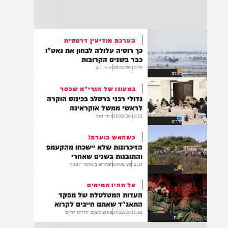
בעולם
21:32
בין הזמנים: שלושה בחורי ישיבות חולצו
מהכינרת לאחר שנסחפו לעומק האגם, בחוף
בלתי מוכרז כשהם על גבי אביזר ציפה.
הערכת מודיעין דרמטית
כך רוסיה עלולה לבחון את נאט"ו
21:31
כבר בשנים הקרובות
בני ברק: חובשים ופראמדיקים של ארגון הצלה
12:39
07/08/26
יצחק כהן
בעולם
מבצעים פעולות החייאה על תינוק כבן שנה וחצי
לאחר שנחנק משקית.
במעונו של הגרי"מ שכטר
גדולי רבני ברסלב בכינוס הוקרה
לראשי ממשל אוקראינה
12:33
07/08/26
דודי סגל
חרדים
19:03
בד"ה: נקבע מותה של הפעוטה שטבעה בבריכה
כשהאש בוערת!
באשקלון
הזיכרונות שלא יישכחו מהקעמפ
והתובנות בשנים שאחרי
12:21
07/08/26
המחדש בשיתוף "וימאן"
וידאו
אל תהיו תמימים
18:06