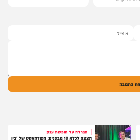
י מושקוביץ
יצוע סוחף
 שרוליק ברזל עם
ד אברימי...
ק
0
ל
בה