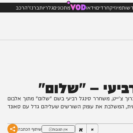
VOD
וזיק
חרדים
וידאו
מתכונים
גלריות
ברנז'ה
רכב
עי – "שלום"
צ'ייט, משחרר סינגל רביעי בשם "שלום" מתוך אלבום
המשלבת את עומק השורשים שעליהם גדל עם סאונד