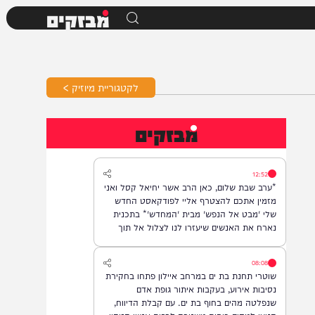
מבזקים
לקטגוריית מיוזיק >
מבזקים
12:52
*ערב שבת שלום, כאן הרב אשר יחיאל קסל ואני
מזמין אתכם להצטרף אליי לפודקאסט החדש
שלי 'מבט אל הנפש' מבית 'המחדש'* בתכנית
נארח את האנשים שיעזרו לנו לצלול אל תוך
נבכי הנפש, לגלות את הסודות ואת כל מה
שטמון בה. *והשבוע: היועץ ואיש החינוך, הרב
08:08
נח פלאי*. מתי? *תכנית הבכורה תשודר אי"ה
שוטרי תחנת בת ים במרחב איילון פתחו בחקירת
במוצ"ש, בשעה 22:00* *חפשו בגוגל: המחדש*
נסיבות אירוע, בעקבות איתור גופת אדם
ובואו לצפות בנו!