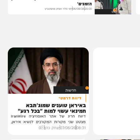
הגרלה על חופשת ענק
הצצה לכלא 10 מבפנים: הפודקאסט של 'בין
הזמנים'
20:00
06/08/26
יוסי פלד ויצחק מושקוביץ
VOD