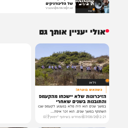
הנצפים ביותר
הקנס הכבד
איצקוביץ': היומולדת של הנגיד והברכות
של הליכודניקים
21:40
06/08/26
איצקוביץ'
חדשות
אולי יעניין אותך גם