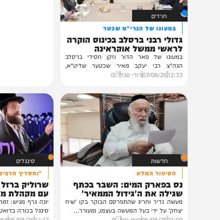
חרדים
במעונו של הגרי"מ שכטר
גדולי רבני ברסלב בכינוס הוקרה
לראשי ממשל אוקראינה
במעונו של פאר הדור וזקן חסידי ברסלב
הגה"צ רבי יעקב מאיר שכטער שליט"א,
ובהשתתפות...
12:33
07/08/26
דודי סגל
0