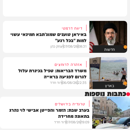
דיווח דרמטי
באיראן טוענים שמוג'תבא חמינאי עשוי
למות "בכל רגע"
08:31
07/08/26
יצחק כהן
חדשות
אזהרה לרוחצים
משרד הבריאות: טפיל בכינרת עלול
לגרום לפגיעה בראייה
22:35
06/08/26
דוד חדד
בארץ
כתבות נוספות
טרגדיה בירושלים
בערב שבת: הזמר והפייטן אבישי לוי נהרג
בתאונה מחרידה
19:09
07/08/26
דוד חדד