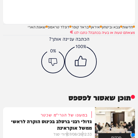
חדשות
צבא וביטחון
איראן
בראד קופר
דונלד טראמפ
שאגת הארי
מצאתם טעות או בעיה בכתבה? כתבו לנו
הכתבה עניינה אותך?
100%
0%
תוכן שאסור לפספס
במעונו של הגרי"מ שכטר
גדולי רבני ברסלב בכינוס הוקרה לראשי
ממשל אוקראינה
12:33
07/08/26
דודי סגל
חרדים