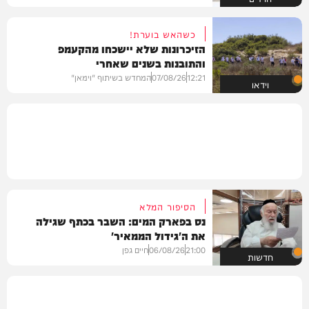
כשהאש בוערת!
הזיכרונות שלא יישכחו מהקעמפ
והתובנות בשנים שאחרי
12:21
07/08/26
המחדש בשיתוף "וימאן"
וידאו
הסיפור המלא
נס בפארק המים: השבר בכתף שגילה
את ה'גידול הממאיר'
21:00
06/08/26
חיים גפן
חדשות