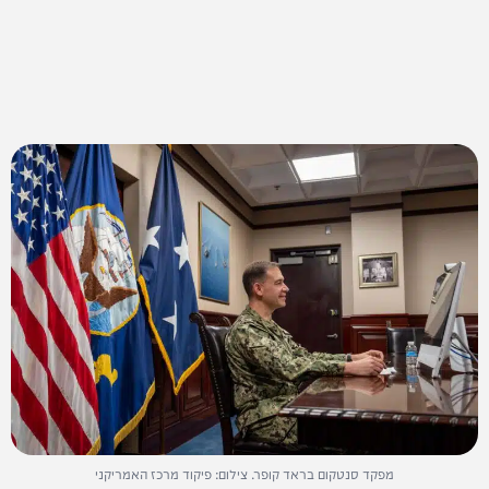
מפקד סנטקום בראד קופר. צילום: פיקוד מרכז האמריקני