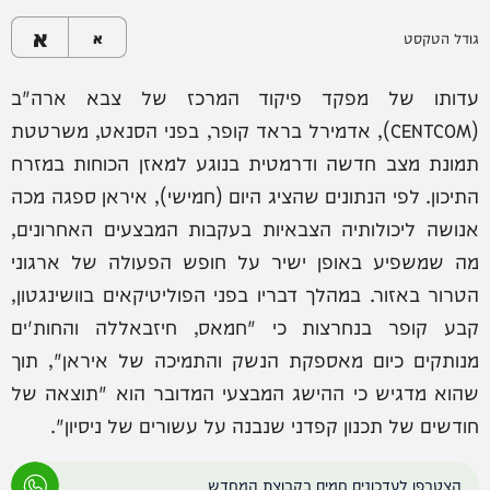
א
גודל הטקסט
א
עדותו של מפקד פיקוד המרכז של צבא ארה"ב
(CENTCOM), אדמירל בראד קופר, בפני הסנאט, משרטטת
תמונת מצב חדשה ודרמטית בנוגע למאזן הכוחות במזרח
התיכון. לפי הנתונים שהציג היום (חמישי), איראן ספגה מכה
אנושה ליכולותיה הצבאיות בעקבות המבצעים האחרונים,
מה שמשפיע באופן ישיר על חופש הפעולה של ארגוני
הטרור באזור. במהלך דבריו בפני הפוליטיקאים בוושינגטון,
קבע קופר בנחרצות כי "חמאס, חיזבאללה והחות'ים
מנותקים כיום מאספקת הנשק והתמיכה של איראן", תוך
שהוא מדגיש כי ההישג המבצעי המדובר הוא "תוצאה של
חודשים של תכנון קפדני שנבנה על עשורים של ניסיון".
הצטרפו לעדכונים חמים בקבוצת המחדש