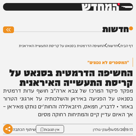
המחדש
0%
חדשות
דף הבית
חדשות
החשיפה הדרמטית בסנאט על קריסת התעשייה האיראנית
"המספרים לא נכונים"
החשיפה הדרמטית בסנאט על
קריסת התעשייה האיראנית
מפקד פיקוד המרכז של צבא ארה"ב חושף עדות דרמטית
בסנאט על הפגיעה באיראן והשלכותיה על ארגוני הטרור
באזור • לדבריו, חמאס, חיזבאללה והחות'ים נותקו מאיראן –
אך האיום עדיין קיים והמתיחות רחוקה מסיום
שיתוף הכתבה
19:13
14/05/26
יענקי גולדן
אין תגובות