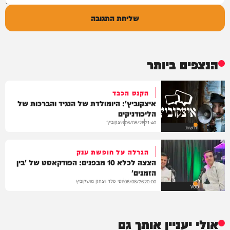
שליחת התגובה
הנצפים ביותר
הקנס הכבד
איצקוביץ': היומולדת של הנגיד והברכות של
הליכודניקים
איצקוביץ'
06/08/26
21:40
חדשות
הגרלה על חופשת ענק
הצצה לכלא 10 מבפנים: הפודקאסט של 'בין
הזמנים'
יוסי פלד ויצחק מושקוביץ
06/08/26
20:00
VOD
אולי יעניין אותך גם