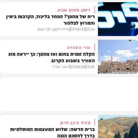
זיסמן מסכם שבוע
ריח של מהפך? הפחד בליכוד, הקרבות בימין
והמרוץ לבלפור
בארץ
13:44
07/08/26
אריה זיסמן, יתד נאמן
והרי התחזית
הקלה זמנית בחום ואז מהפך: כך ייראה מזג
האוויר בשבוע הקרוב
פוליטי
13:05
07/08/26
ליאור סודרי
מזג האוויר
מזרח תיכון חדש
ברית חדשה: שלוש המעצמות המוסלמיות
בדרך להסכם הגנה