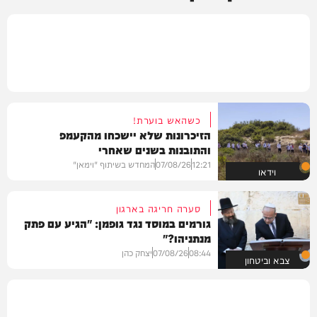
כשהאש בוערת!
הזיכרונות שלא יישכחו מהקעמפ
והתובנות בשנים שאחרי
12:21
07/08/26
המחדש בשיתוף "וימאן"
וידאו
סערה חריגה בארגון
גורמים במוסד נגד גופמן: "הגיע עם פתק
מנתניהו?"
08:44
07/08/26
יצחק כהן
צבא וביטחון