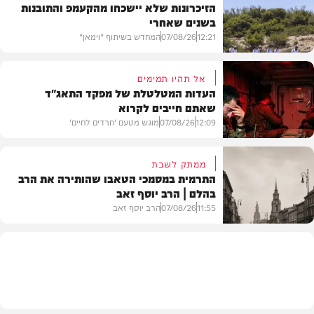
הזיכרונות שלא יישכחו מהקעמפ והתובנות
בשנים שאחרי
12:21
07/08/26
המחדש בשיתוף "וימאן"
אל תהיו תמימים
העדות המטלטלת של מפקד התאג"ד
שאתם חייבים לקרוא
וידאו
12:09
07/08/26
מוגש מטעם 'חרדים לחיים'
ממתק לשבת
התרמית במסמכי הטאבו שהותירה את הרב
בהלם | הרב יוסף זאב
דעות
11:55
07/08/26
הרב יוסף זאב
בית המדרש