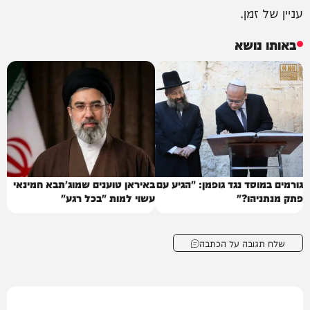
עניין של זמן.
באותו נושא
גורמים במוסד נגד גופמן: "הגיע עם
באיראן טוענים שמוג'תבא חמינאי
פתק מנתניהו?"
עשוי למות "בכל רגע"
שלח תגובה על הכתבה