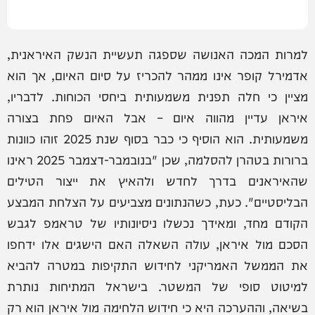
למרות המכה האנושה שספגה תעשיית הנשק האיראנית,
אדמירל קופר אינו ממהר להכריז על סיום האיום, אך הוא
מציין כי חלה תפנית משמעותית ביחסי הכוחות. לדבריו,
איראן עדיין מהווה איום – אבל האיום פחת בצורה
משמעותית. הוא הוסיף כי כבר בסוף שנת 2025 זוהו כוונות
ברורות בטהרן להסלמה, שכן "בנובמבר-דצמבר 2025 ראינו
שהאיראנים בדרך לחדש ולהאיץ את ייצור הטילים
הבליסטיים". כעת, כשהנתונים מצביעים על הצלחת המבצע
הקודם מחד, ומאידך נכשלו ניסיונותיו של טראמפ לגבש
הסכם מול איראן, עולה השאלה האם הישגים אלו ידחפו
את הממשל האמריקני לחידוש התקיפות במטרה להביא
למיטוט סופי של המשטר. בישראל המתיחות נותרת
בשיאה, וההערכה היא כי חידוש הלחימה מול איראן הוא רק