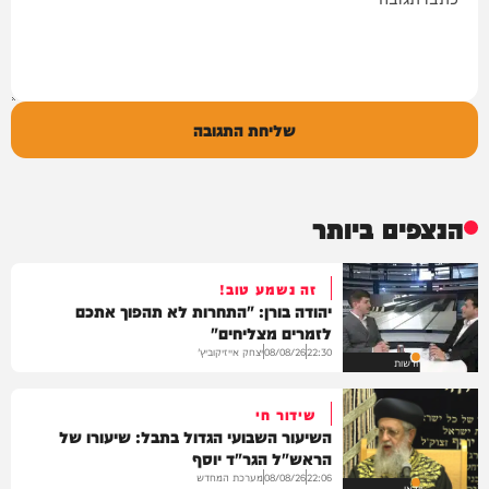
שליחת התגובה
הנצפים ביותר
זה נשמע טוב!
יהודה בורן: "התחרות לא תהפוך אתכם
לזמרים מצליחים"
יצחק אייזיקוביץ'
08/08/26
22:30
חדשות
שידור חי
השיעור השבועי הגדול בתבל: שיעורו של
הראש"ל הגר"ד יוסף
מערכת המחדש
08/08/26
22:06
וידאו