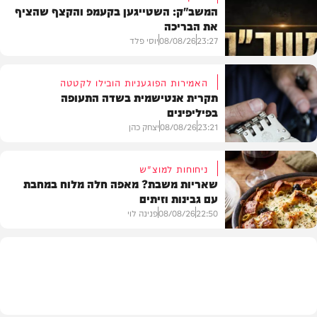
המשב"ק: השטייגען בקעמפ והקצף שהציף
את הבריכה
23:27
08/08/26
יוסי פלד
האמירות הפוגעניות הובילו לקטטה
תקרית אנטישמית בשדה התעופה
בפיליפינים
המשב"ק
23:21
08/08/26
יצחק כהן
ניחוחות למוצ"ש
שאריות משבת? מאפה חלה מלוח במחבת
עם גבינות וזיתים
חדשות
22:50
08/08/26
פנינה לוי
מתכונים