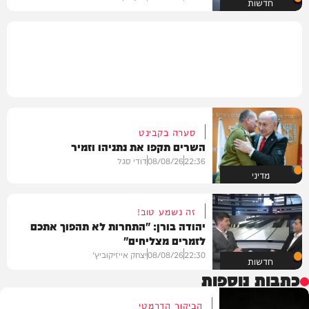
חדשות
סערה בקבינט
השרים תקפו את נתניהו וזמיר
22:36
08/08/26
דודי סגל
מדיני
זה נשמע טוב!
יהודה בורן: "התחרות לא תהפוך אתכם
לזמרים מצליחים"
22:30
08/08/26
יצחק אייזיקוביץ'
חדשות
כתבות נוספות
הביקור הדרמטי