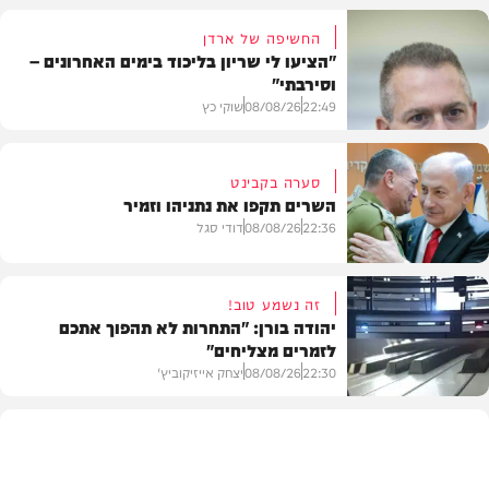
החשיפה של ארדן
"הציעו לי שריון בליכוד בימים האחרונים –
וסירבתי"
22:49
08/08/26
שוקי כץ
סערה בקבינט
השרים תקפו את נתניהו וזמיר
חדשות
22:36
08/08/26
דודי סגל
זה נשמע טוב!
יהודה בורן: "התחרות לא תהפוך אתכם
לזמרים מצליחים"
מדיני
22:30
08/08/26
יצחק אייזיקוביץ'
חדשות