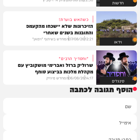
חדשות
כשהאש בוערת!
הזיכרונות שלא יישכחו מהקעמפ
והתובנות בשנים שאחרי
12:21
07/08/26
המחדש בשיתוף "וימאן"
וידאו
"וחסדיך הרבים"
שרוליק ברזל ואברימי מושקוביץ עם
מקהלת מלכות בביצוע סוחף
14:17
06/08/26
המחדש מיוזיק
סינגלים
הוסף תגובה לכתבה
שם
אימייל
תגובה