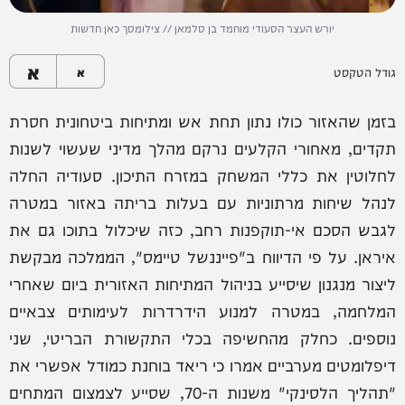
יורש העצר הסעודי מוחמד בן סלמאן // צילומסך כאן חדשות
א
גודל הטקסט
א
בזמן שהאזור כולו נתון תחת אש ומתיחות ביטחונית חסרת
תקדים, מאחורי הקלעים נרקם מהלך מדיני שעשוי לשנות
לחלוטין את כללי המשחק במזרח התיכון. סעודיה החלה
לנהל שיחות מרתוניות עם בעלות בריתה באזור במטרה
לגבש הסכם אי-תוקפנות רחב, כזה שיכלול בתוכו גם את
איראן. על פי הדיווח ב"פייננשל טיימס", הממלכה מבקשת
ליצור מנגנון שיסייע בניהול המתיחות האזורית ביום שאחרי
המלחמה, במטרה למנוע הידרדרות לעימותים צבאיים
נוספים. כחלק מהחשיפה בכלי התקשורת הבריטי, שני
דיפלומטים מערביים אמרו כי ריאד בוחנת כמודל אפשרי את
"תהליך הלסינקי" משנות ה-70, שסייע לצמצום המתחים