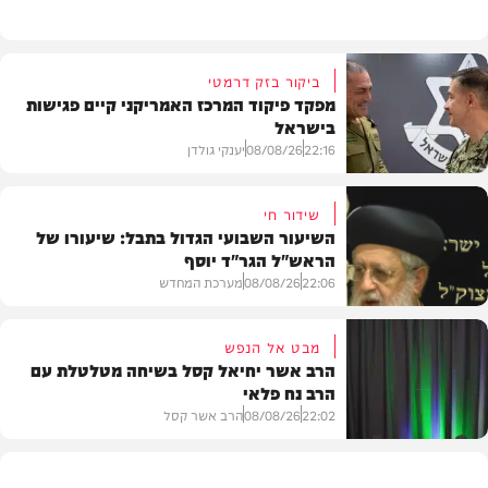
ביקור בזק דרמטי
מפקד פיקוד המרכז האמריקני קיים פגישות
בישראל
22:16
08/08/26
יענקי גולדן
שידור חי
השיעור השבועי הגדול בתבל: שיעורו של
הראש"ל הגר"ד יוסף
חדשות
22:06
08/08/26
מערכת המחדש
מבט אל הנפש
הרב אשר יחיאל קסל בשיחה מטלטלת עם
הרב נח פלאי
וידאו
22:02
08/08/26
הרב אשר קסל