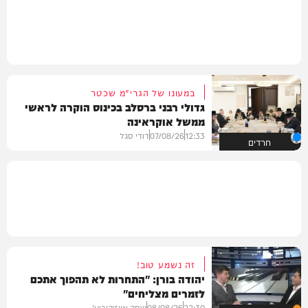
במעונו של הגרי"מ שכטר
גדולי רבני ברסלב בכינוס הוקרה לראשי
ממשל אוקראינה
12:33
07/08/26
דודי סגל
חרדים
זה נשמע טוב!
יהודה בורן: "התחרות לא תהפוך אתכם
לזמרים מצליחים"
22:30
08/08/26
יצחק אייזיקוביץ'