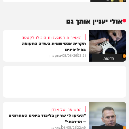
אולי יעניין אותך גם
האמירות הפוגעניות הובילו לקטטה
תקרית אנטישמית בשדה התעופה
בפיליפינים
23:21
08/08/26
יצחק כהן
חדשות
החשיפה של ארדן
"הציעו לי שריון בליכוד בימים האחרונים
– וסירבתי"
22:49
08/08/26
שוקי כץ