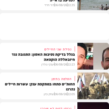
22:35
06/08/26
דוד חדד
בארץ
נפילת שני החיילים
בגלל בדיקת נסיבות האסון: התגובה נגד
חיזבאללה הוקפאה
22:23
06/08/26
יענקי גולדן
הסלמה בתימן
החות'ים פתחו במתקפת ענק: עשרות חיילים
נהרגו
צבא וביטחון
22:05
06/08/26
יצחק כהן
נכנסו לחוף לא מוכרז