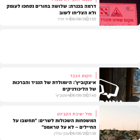
דרמה בכנרת: שלושה בחורים נסחפו לעומק
ולא הצליחו לשוב
בעולם
21:50
06/08/26
דוד חדד
בארץ
הקנס הכבד
איצקוביץ': היומולדת של הנגיד והברכות
של הליכודניקים
21:40
06/08/26
איצקוביץ'
מול ישיבת הקבינט
המשפחות השכולות לשרים: "תחשבו על
החיילים – לא על טראמפ"
חדשות
21:36
06/08/26
יענקי גולדן