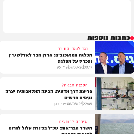
כתבות נוספות
נגד לומדי התורה
מפלגת המאוכזבים: ארדן חבר לאדלשטיין
והכריז על מפלגה
00:17
07/08/26
שוקי כץ
הסכנה הבאה?
פריצת דרך מדעית: הבינה המלאכותית יצרה
נגיפים חדשים
פוליטי
22:49
06/08/26
יצחק כהן
אזהרה לרוחצים
משרד הבריאות: טפיל בכינרת עלול לגרום
לפגיעה בראייה
בריאות