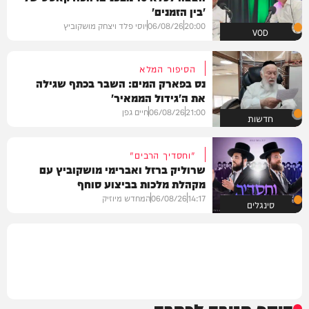
'בין הזמנים'
20:00
06/08/26
יוסי פלד ויצחק מושקוביץ
VOD
הסיפור המלא
נס בפארק המים: השבר בכתף שגילה
את ה'גידול הממאיר'
21:00
06/08/26
חיים גפן
חדשות
"וחסדיך הרבים"
שרוליק ברזל ואברימי מושקוביץ עם
מקהלת מלכות בביצוע סוחף
14:17
06/08/26
המחדש מיוזיק
סינגלים
הוסף תגובה לכתבה