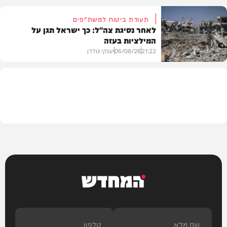
תעודת ביטוח למשת"פים
לאחר נסיגת צה"ל: כך ישראל תגן על
המילציות בעזה
צבא וביטחון
21:22
06/08/26
יענקי גולדן
צבא וביטחון
המחדש