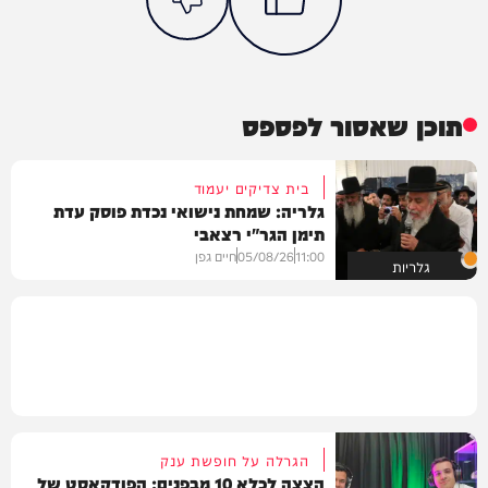
תוכן שאסור לפספס
בית צדיקים יעמוד
גלריה: שמחת נישואי נכדת פוסק עדת
תימן הגר"י רצאבי
11:00
05/08/26
חיים גפן
גלריות
הגרלה על חופשת ענק
הצצה לכלא 10 מבפנים: הפודקאסט של