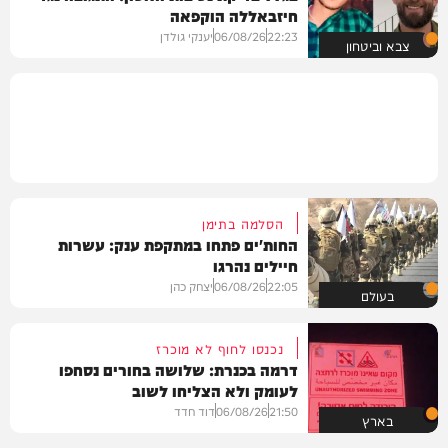
חיזבאללה הוקפאה
22:23
06/08/26
יענקי גולדן
צבא וביטחון
הסלמה בתימן
החות'ים פתחו במתקפת ענק: עשרות
חיילים נהרגו
22:05
06/08/26
יצחק כהן
בעולם
נכנסו לחוף לא מוכרז
דרמה בכנרת: שלושה בחורים נסחפו
לעומק ולא הצליחו לשוב
21:50
06/08/26
דוד חדד
בארץ