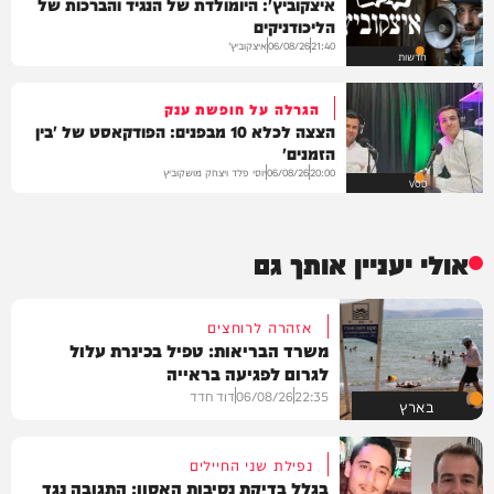
איצקוביץ': היומולדת של הנגיד והברכות של
הליכודניקים
איצקוביץ'
06/08/26
21:40
חדשות
הגרלה על חופשת ענק
הצצה לכלא 10 מבפנים: הפודקאסט של 'בין
הזמנים'
יוסי פלד ויצחק מושקוביץ
06/08/26
20:00
VOD
אולי יעניין אותך גם
אזהרה לרוחצים
משרד הבריאות: טפיל בכינרת עלול
לגרום לפגיעה בראייה
22:35
06/08/26
דוד חדד
בארץ
נפילת שני החיילים
בגלל בדיקת נסיבות האסון: התגובה נגד