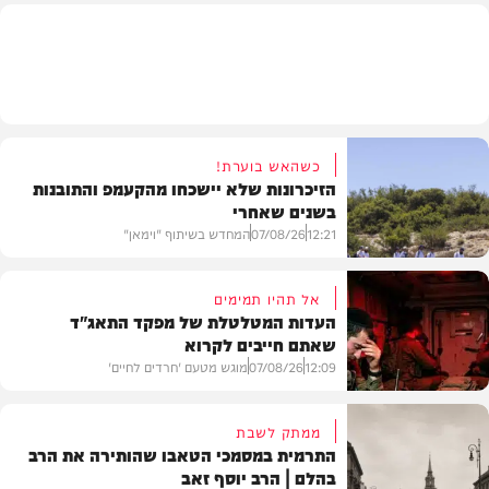
חרדים
כשהאש בוערת!
הזיכרונות שלא יישכחו מהקעמפ והתובנות
בשנים שאחרי
12:21
07/08/26
המחדש בשיתוף "וימאן"
אל תהיו תמימים
העדות המטלטלת של מפקד התאג"ד
שאתם חייבים לקרוא
וידאו
12:09
07/08/26
מוגש מטעם 'חרדים לחיים'
ממתק לשבת
התרמית במסמכי הטאבו שהותירה את הרב
בהלם | הרב יוסף זאב
דעות