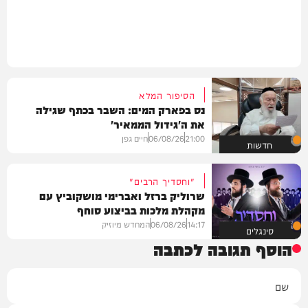
הסיפור המלא
נס בפארק המים: השבר בכתף שגילה
את ה'גידול הממאיר'
21:00
06/08/26
חיים גפן
חדשות
"וחסדיך הרבים"
שרוליק ברזל ואברימי מושקוביץ עם
מקהלת מלכות בביצוע סוחף
14:17
06/08/26
המחדש מיוזיק
סינגלים
הוסף תגובה לכתבה
שם