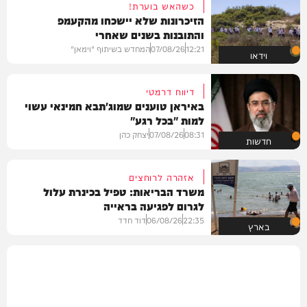
כשהאש בוערת!
הזיכרונות שלא יישכחו מהקעמפ
והתובנות בשנים שאחרי
12:21
07/08/26
המחדש בשיתוף "וימאן"
וידאו
דיווח דרמטי
באיראן טוענים שמוג'תבא חמינאי עשוי
למות "בכל רגע"
08:31
07/08/26
יצחק כהן
חדשות
אזהרה לרוחצים
משרד הבריאות: טפיל בכינרת עלול
לגרום לפגיעה בראייה
22:35
06/08/26
דוד חדד
בארץ