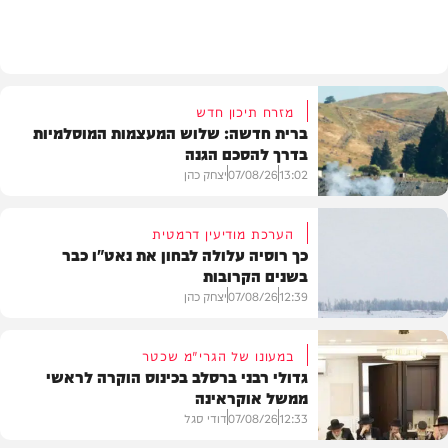
מזג האוויר
מזרח תיכון חדש
ברית חדשה: שלוש המעצמות המוסלמיות
בדרך להסכם הגנה
13:02
07/08/26
יצחק כהן
הערכת מודיעין דרמטית
כך רוסיה עלולה לבחון את נאט"ו כבר
בשנים הקרובות
בעולם
12:39
07/08/26
יצחק כהן
במעונו של הגרי"מ שכטר
גדולי רבני ברסלב בכינוס הוקרה לראשי
ממשל אוקראינה
בעולם
12:33
07/08/26
דודי סגל