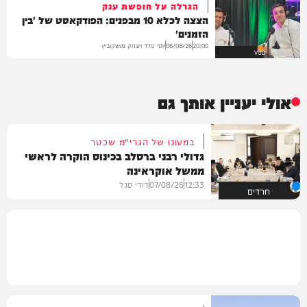
הגרלה על חופשת ענק
הצצה לכלא 10 מבפנים: הפודקאסט של 'בין
הזמנים'
יוסי פלד ויצחק מושקוביץ
06/08/26
20:00
VOD
אולי יעניין אותך גם
במעונו של הגרי"מ שכטר
גדולי רבני ברסלב בכינוס הוקרה לראשי
ממשל אוקראינה
12:33
07/08/26
דודי סגל
חרדים