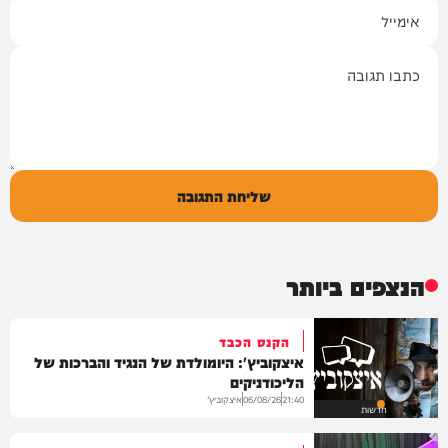
אימייל
תגובה
שליחת התגובה
הנצפים ביותר
הקנס הכבד
איצקוביץ': היומולדת של הנגיד והברכות של
הליכודניקים
איצקוביץ'
06/08/26
21:40
חדשות