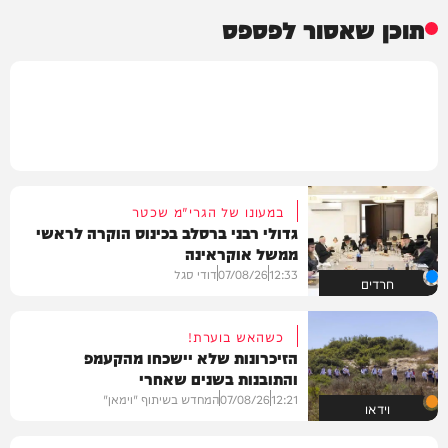
תוכן שאסור לפספס
במעונו של הגרי"מ שכטר
גדולי רבני ברסלב בכינוס הוקרה לראשי
ממשל אוקראינה
12:33
07/08/26
דודי סגל
חרדים
כשהאש בוערת!
הזיכרונות שלא יישכחו מהקעמפ
והתובנות בשנים שאחרי
12:21
07/08/26
המחדש בשיתוף "וימאן"
וידאו