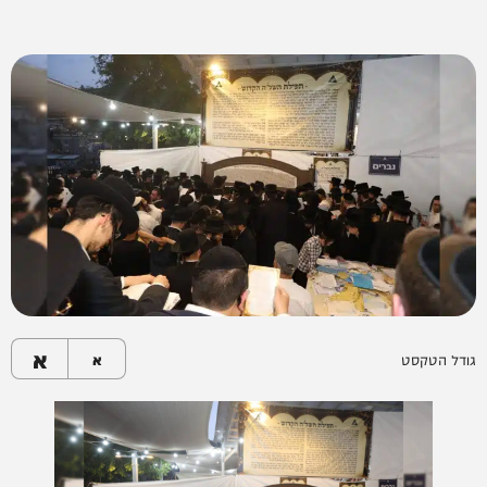
א
גודל הטקסט
א