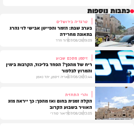
כתבות נוספות
טרגדיה בירושלים
בערב שבת: הזמר והפייטן אבישי לוי נהרג
בתאונה מחרידה
19:09
07/08/26
דוד חדד
זיסמן מסכם שבוע
ריח של מהפך? הפחד בליכוד, הקרבות בימין
והמרוץ לבלפור
בארץ
13:44
07/08/26
אריה זיסמן, יתד נאמן
והרי התחזית
הקלה זמנית בחום ואז מהפך: כך ייראה מזג
האוויר בשבוע הקרוב
פוליטי
13:05
07/08/26
ליאור סודרי