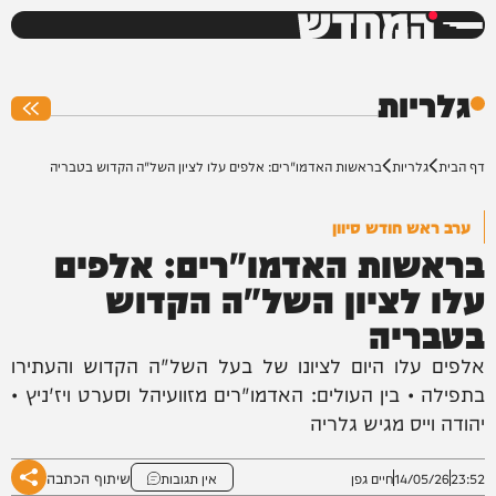
המחדש
0%
גלריות
דף הבית
גלריות
בראשות האדמו"רים: אלפים עלו לציון השל"ה הקדוש בטבריה
ערב ראש חודש סיוון
בראשות האדמו"רים: אלפים
עלו לציון השל"ה הקדוש
בטבריה
אלפים עלו היום לציונו של בעל השל"ה הקדוש והעתירו
בתפילה • בין העולים: האדמו"רים מזוועיהל וסערט ויז'ניץ •
יהודה וייס מגיש גלריה
שיתוף הכתבה
23:52
14/05/26
חיים גפן
אין תגובות