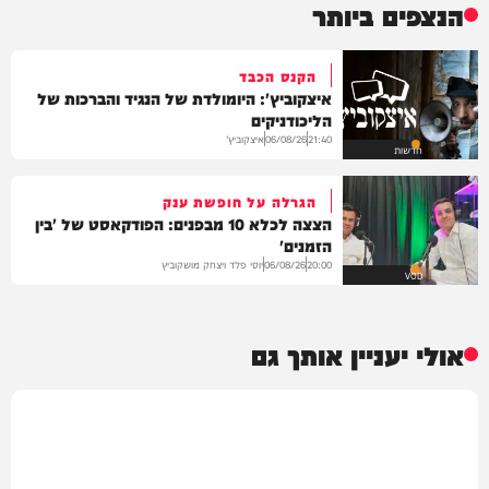
הנצפים ביותר
הקנס הכבד
איצקוביץ': היומולדת של הנגיד והברכות של
הליכודניקים
איצקוביץ'
06/08/26
21:40
חדשות
הגרלה על חופשת ענק
הצצה לכלא 10 מבפנים: הפודקאסט של 'בין
הזמנים'
יוסי פלד ויצחק מושקוביץ
06/08/26
20:00
VOD
אולי יעניין אותך גם