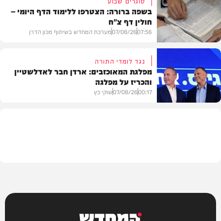
סוגרים שבוע
בשפה ברורה: הצטרפו ללימוד הדף היומי –
חולין דף צ"ח
בארץ
07:56
07/08/26
מערכת המחדש בשיתוף מכון הדרן
נגד לומדי התורה
מפלגת המאוכזבים: ארדן חבר לאדלשטיין
והכריז על מפלגה
בית המדרש
00:17
07/08/26
שוקי כץ
פוליטי
המחדש