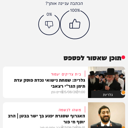
הכתבה עניינה אותך?
100%
0%
תוכן שאסור לפספס
בית צדיקים יעמוד
גלריה: שמחת נישואי נכדת פוסק עדת
תימן הגר"י רצאבי
11:00
05/08/26
חיים גפן
גלריות
משהו לנשמה
האגרוף שסגרת יפגע בך ישר בבטן | הרב
יוסף חי פור
09:15
07/08/26
הרב יוסף חי פור