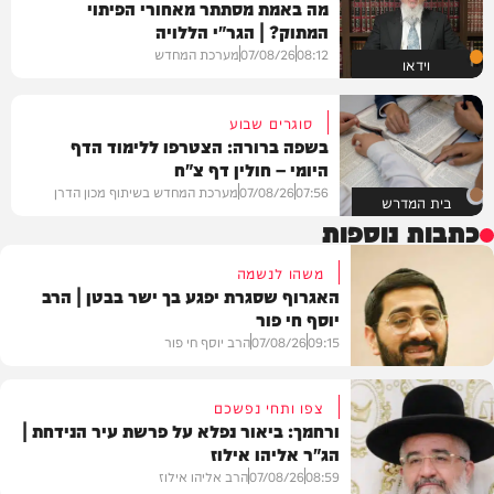
מה באמת מסתתר מאחורי הפיתוי
המתוק? | הגר"י הללויה
08:12
07/08/26
מערכת המחדש
וידאו
סוגרים שבוע
בשפה ברורה: הצטרפו ללימוד הדף
היומי – חולין דף צ"ח
07:56
07/08/26
מערכת המחדש בשיתוף מכון הדרן
בית המדרש
כתבות נוספות
משהו לנשמה
האגרוף שסגרת יפגע בך ישר בבטן | הרב
יוסף חי פור
09:15
07/08/26
הרב יוסף חי פור
צפו ותחי נפשכם
ורחמך: ביאור נפלא על פרשת עיר הנידחת |
הג"ר אליהו אילוז
וידאו
08:59
07/08/26
הרב אליהו אילוז