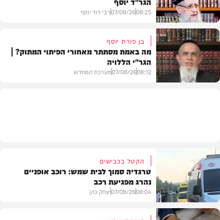
הגר"ד יוסף
חדשות
08:25
07/08/26
רבי דוד יוסף
בן פורת יוסף
מה באמת מסתתר מאחורי הפיתוי המתוק? |
הגר"י הללויה
וידאו
08:12
07/08/26
מערכת המחדש
וידאו
הקטל בכבישים
טרגדיה סמוך לבית שמש: רוכב אופניים
נהרג מפגיעת רכב
08:04
07/08/26
יצחק כהן