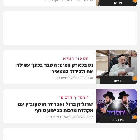
וידאו
הסיפור המלא
נס בפארק המים: השבר בכתף שגילה
את ה'גידול הממאיר'
21:00
06/08/26
חיים גפן
חדשות
"וחסדיך הרבים"
שרוליק ברזל ואברימי מושקוביץ עם
מקהלת מלכות בביצוע סוחף
14:17
06/08/26
המחדש מיוזיק
סינגלים