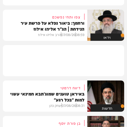
צפו ותחי נפשכם
ורחמך: ביאור נפלא על פרשת עיר
הנידחת | הג"ר אליהו אילוז
08:59
07/08/26
הרב אליהו אילוז
וידאו
דיווח דרמטי
באיראן טוענים שמוג'תבא חמינאי עשוי
למות "בכל רגע"
08:31
07/08/26
יצחק כהן
חדשות
בן פורת יוסף