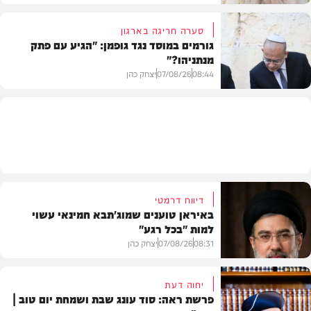
סערה חריגה בארגון
גורמים במוסד נגד גופמן: "הגיע עם פתק
מנתניהו?"
וידאו
08:44
07/08/26
יצחק כהן
צבא וביטחון
דיווח דרמטי
באיראן טוענים שמוג'תבא חמינאי עשוי
למות "בכל רגע"
08:31
07/08/26
יצחק כהן
יחוה דעת
פרשת ראה: סוד עונג שבת ושמחת יום טוב |