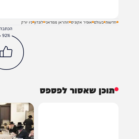
שלח תגובה על הכתבה
חדשות
בעולם
אופיר אקוניס
זוהראן ממדאני
לונדון
ניו יורק
הכתבה עניינה א
92%