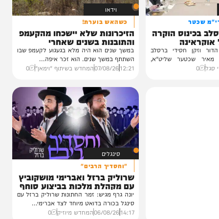
וידאו
טר
כשהאש בוערת!
ינוס הוקרה
הזיכרונות שלא יישכחו מהקעמפ
ינה
והתובנות בשנים שאחרי
ן חסידי ברסלב
במשך שנים הוא היה מלא בגעגוע לקעמפ שבו
כטער שליט"א,
השתתף במשך שנים. הוא זכר איפה...
12:21
07/08/26
המחדש בשיתוף "וימאן"
0