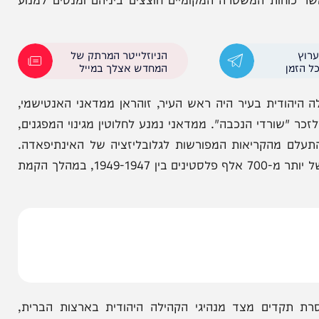
לאוקיינוס, שם אלפי צועדים שטפו את מוקדי המפתח
ת והשדרות המרכזיות התמלאו במפגינים חמושים בדגלי
טינים לאדמתם מהנהר ועד הים. מולם התייצבו קבוצות
חות המשטרה המקומיים חוצצים ביניהם ומנסים למנוע
הניוזלייטר המרתק של
המחדש אצלך במייל
ית בעיר היה ראש העיר, זוהראן ממדאני האנטישמי,
רדי הנכבה". ממדאני נמנע לחלוטין מגינוי המפגנים,
הקריאות המפורשות לגלובליזציה של האינתיפאדה.
בדבריו הגדיר את המועד כ"זהו יום זיכרון שנתי לגירוש של יותר מ-700 אלף פלסטינים בין 1949-1947, במהלך הקמת