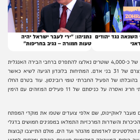
 נגד יהודים
נתניהו: "ירי לעבר ישראל יהיה
טעות חמורה – נגיב בחריפות"
על פי דיווח ברשת 'סקיי' הבריטית, כוחות ביטחון עצומים של כ-4,000 שוטרים נאלצו להתפרס ברחבי הבירה האנגלית
בעקבות צעדת המונים לציון יום הנכבה, שהובילה למעצרם של 31 בני אדם. המתיחות בלונדון הגיעה לשיא כאשר
 של הפעיל החברתי טומי רובינסון. עוד בטרם החלו
אירועי המחאה, נקטה הממשלה המקומית בצעד מניעתי חריג ואסרה על כניסתם של 11 פעילים המזוהים עם הימין