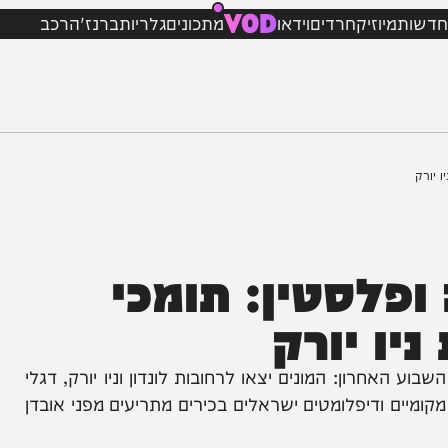
VOD
מיוזיק
חרדים
וידאו
מתכונים
גלריות
ברנז'ה
רכב
לסטין: תומכי
 יורק
ן: המונים יצאו לרחובות לונדון וניו יורק, דגלי
ים ודיפלומטים ישראלים בכירים מתריעים מפני אובדן