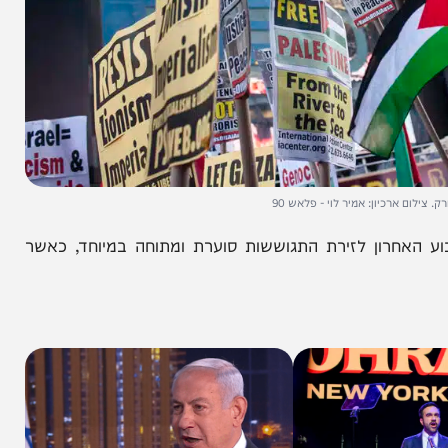
כיון: אמיר לוי - פלאש 90
חרון לזירת התגוששות סוערת ומתוחה במיוחד, כאשר