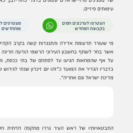
מקביל לנעשה באירופה, הרוחות סערו בעוצמה רבה גם מעבר 
ל ניו יורק כבר משעות הבוקר של יום שישי. הפארקים, הכיכרו
לסטין שקראו להילחם עבור עזה, "אל קודס", ועל חזרת הפלס
ל מפגינים פרו-ישראלים עטופים בדגלי כחול-לבן, כאשר כו
ימותים פיזיים.
הצטרפו לעדכונים חמים
מצטרפים לערוץ
בקבוצת המחדש
ומתחדשים כל הזמן
י שעורר תרעומת אדירה והתנגדות קשה בקרב הקהילה היהוד
שר בחר לשתף בחשבון העירוני הרשמי הודעה חריגה לזכר "שו
ל אף שהמחאות הגיעו עד לפתחם של בתי כנסת, והתעלם מ
דינת ישראל וגם אחריה".