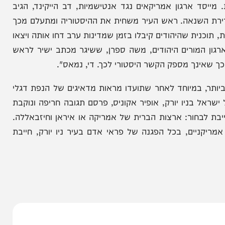
ים מצד מנהיגי הקהילה היהודית בארצות הברית,
ארגון אמריקאים נגד אנטישמיות, דב הייקינד, הגיב
השנאה. ראש העיר משחית את ההיסטוריה ומתעלם מכך
ת שהיהודים קיבלו בזמן שמדינות ערב דחו אותה ויצאו
ורים היהודים, משה ספרן, ששיגר מכתב ישיר לראש
נך מספק הקשר היסטורי לכך. די, נמאס".
, במיוחד לאחר שתועדו מראות מדאיגים של הנפת דגלי
ניו יורק, אופיר אקוניס, פרסם תגובה חריפה ונוקבת
בחור: ארצות הברית של אמריקה או איראן וחיזבאללה.
ם, בכל הפגנה של פראי אדם בעיר ניו יורק, חייבת