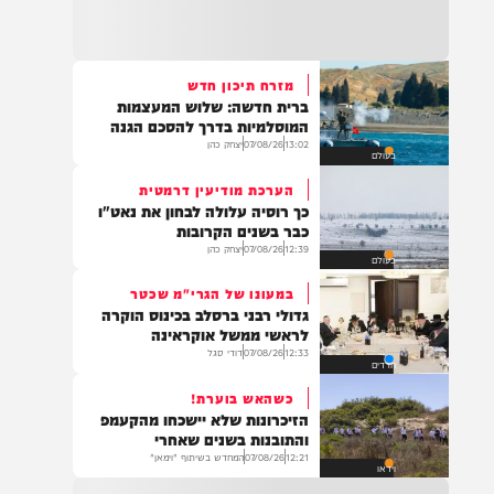
22:32
בהמשך להחייאה שבוצעה בבני ברק: הציבור
מתבקש להתפלל עבור הפעוט צבי בן שיינא
לרפואה שלמה
מזרח תיכון חדש
ברית חדשה: שלוש המעצמות
21:32
המוסלמיות בדרך להסכם הגנה
בין הזמנים: שלושה בחורי ישיבות חולצו
13:02
07/08/26
יצחק כהן
בעולם
מהכינרת לאחר שנסחפו לעומק האגם, בחוף
בלתי מוכרז כשהם על גבי אביזר ציפה.
הערכת מודיעין דרמטית
כך רוסיה עלולה לבחון את נאט"ו
כבר בשנים הקרובות
12:39
07/08/26
יצחק כהן
בעולם
21:31
בני ברק: חובשים ופראמדיקים של ארגון הצלה
במעונו של הגרי"מ שכטר
מבצעים פעולות החייאה על תינוק כבן שנה וחצי
גדולי רבני ברסלב בכינוס הוקרה
לאחר שנחנק משקית.
לראשי ממשל אוקראינה
12:33
07/08/26
דודי סגל
חרדים
כשהאש בוערת!
19:03