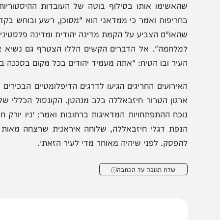
תבטאויותיו של ראש העיר גררו מתקפה חזיתית חסרת תקד
האשימו אותו בסילוף בוטה של העובדות ההיסטוריות. מייסד 
חריפות ואמר כי ממדאני הוא "מסוכן, רשע ובוחש בקדירת 
האו"ם הצביע על הקמת מדינה יהודית ומדינה פלסטינית, תוכני
מלחמה". אל הדברים הקשים הללו הצטרף גם נשיא ארגון המ
עיר ובו הטיח: "אתה מעמיד יהודים בכל מקום בסכנה בכך שאי
אירועים החריגים הגיעו לדרגים הדיפלומטיים הבכירים ביותר
רגון הטרור חיזבאללה בלב מנהטן. הקונסול הכללי של ישראל ב
וכח ההתפתחויות המדאיגות ברחובות ואמר: ״ניו יורק חייבת ל
נפת דגלי חיזבאללה, שלוחה איראנית שרצחה מאות אמריקניי
הפסק. לפני שיהיה מאוחר מדי לעיר הזאת״.