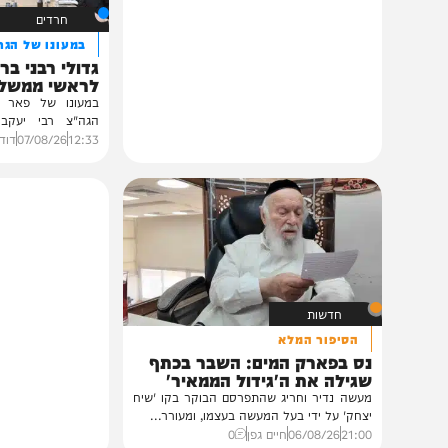
תוכן שאסור לפספס
חרדים
במעונו של הגרי"מ שכ
גדולי רבני ברסלב בכ
לראשי ממשל אוקרא
במעונו של פאר הדור וזק
הגה"צ רבי יעקב מאיר ש
ובהשתתפות...
12:33
07/08/26
דודי סגל
0