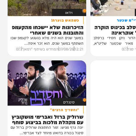
וידאו
טר
כשהאש בוערת!
ינוס הוקרה
הזיכרונות שלא יישכחו מהקעמפ
ינה
והתובנות בשנים שאחרי
ן חסידי ברסלב
במשך שנים הוא היה מלא בגעגוע לקעמפ שבו
כטער שליט"א,
השתתף במשך שנים. הוא זכר איפה...
12:21
07/08/26
המחדש בשיתוף "וימאן"
0