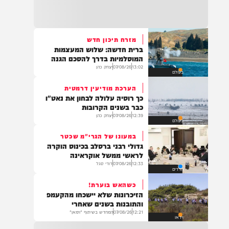
22:32
בהמשך להחייאה שבוצעה בבני ברק: הציבור
מתבקש להתפלל עבור הפעוט צבי בן שיינא
לרפואה שלמה
מזרח תיכון חדש
ברית חדשה: שלוש המעצמות
21:32
המוסלמיות בדרך להסכם הגנה
בין הזמנים: שלושה בחורי ישיבות חולצו
13:02
07/08/26
יצחק כהן
בעולם
מהכינרת לאחר שנסחפו לעומק האגם, בחוף
בלתי מוכרז כשהם על גבי אביזר ציפה.
הערכת מודיעין דרמטית
כך רוסיה עלולה לבחון את נאט"ו
כבר בשנים הקרובות
12:39
07/08/26
יצחק כהן
בעולם
21:31
בני ברק: חובשים ופראמדיקים של ארגון הצלה
במעונו של הגרי"מ שכטר
מבצעים פעולות החייאה על תינוק כבן שנה וחצי
גדולי רבני ברסלב בכינוס הוקרה
לאחר שנחנק משקית.
לראשי ממשל אוקראינה
12:33
07/08/26
דודי סגל
חרדים
כשהאש בוערת!
19:03