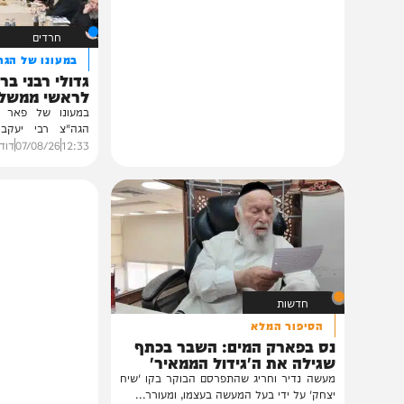
תוכן שאסור לפספס
חרדים
במעונו של הגרי"מ שכ
גדולי רבני ברסלב בכ
לראשי ממשל אוקרא
במעונו של פאר הדור וזק
הגה"צ רבי יעקב מאיר ש
ובהשתתפות...
12:33
07/08/26
דודי סגל
0