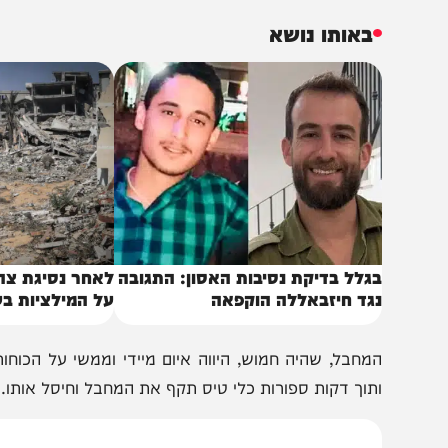
פועלים בגזרה זיהו מחבל חמוש שהסתובב במרחב המכונה "הק
באותו נושא
גלל בדיקת נסיבות האסון: התגובה
לאחר נסיגת צה"ל: כך
גד חיזבאללה הוקפאה
על המילציות בעזה