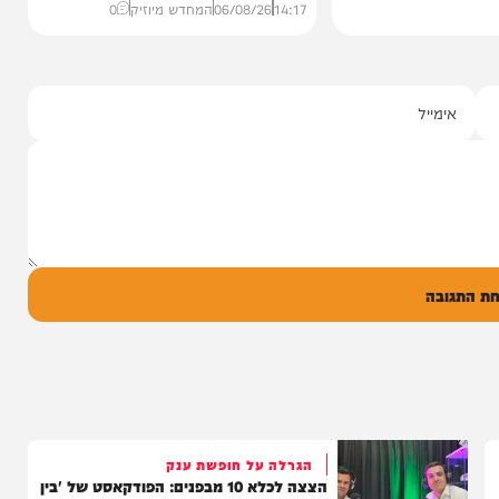
סינגלים
"וחסדיך הרבים"
שרוליק ברזל ואברימי מושקוביץ
עם מקהלת מלכות בביצוע סוחף
יונה גרף מגיש: זמר החתונות שרוליק ברזל עם
סינגל בכורה בדואט מיוחד לצד אברימי...
14:17
06/08/26
המחדש מיוזיק
0
ל