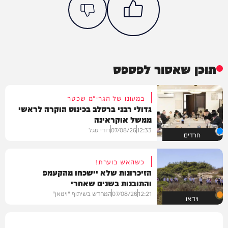
תוכן שאסור לפספס
במעונו של הגרי"מ שכטר
גדולי רבני ברסלב בכינוס הוקרה לראשי
ממשל אוקראינה
12:33
07/08/26
דודי סגל
חרדים
כשהאש בוערת!
הזיכרונות שלא יישכחו מהקעמפ
והתובנות בשנים שאחרי
12:21
07/08/26
המחדש בשיתוף "וימאן"
וידאו