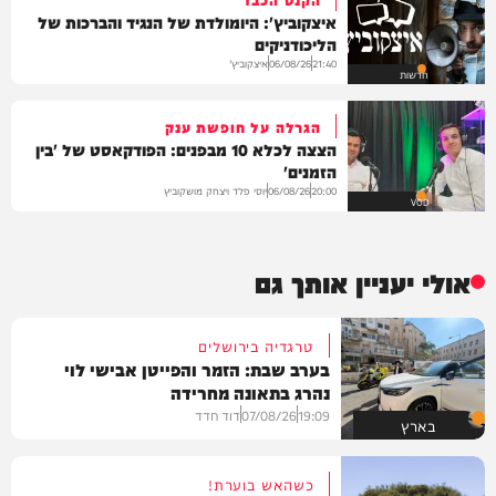
איצקוביץ': היומולדת של הנגיד והברכות של
הליכודניקים
איצקוביץ'
06/08/26
21:40
חדשות
הגרלה על חופשת ענק
הצצה לכלא 10 מבפנים: הפודקאסט של 'בין
הזמנים'
יוסי פלד ויצחק מושקוביץ
06/08/26
20:00
VOD
אולי יעניין אותך גם
טרגדיה בירושלים
בערב שבת: הזמר והפייטן אבישי לוי
נהרג בתאונה מחרידה
19:09
07/08/26
דוד חדד
בארץ
כשהאש בוערת!