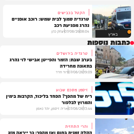
הקטל בכבישים
טרגדיה סמוך לבית שמש: רוכב אופניים
נהרג מפגיעת רכב
08:04
07/08/26
יצחק כהן
בארץ
כתבות נוספות
טרגדיה בירושלים
בערב שבת: הזמר והפייטן אבישי לוי נהרג
בתאונה מחרידה
19:09
07/08/26
דוד חדד
זיסמן מסכם שבוע
ריח של מהפך? הפחד בליכוד, הקרבות בימין
והמרוץ לבלפור
בארץ
13:44
07/08/26
אריה זיסמן, יתד נאמן
והרי התחזית
הקלה זמנית בחום ואז מהפך: כך ייראה מזג