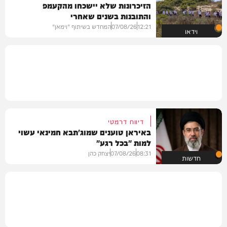
הזיכרונות שלא יישכחו מהקעמפ
והתובנות בשנים שאחרי
12:21
07/08/26
המחדש בשיתוף "וימאן"
וידאו
דיווח דרמטי
באיראן טוענים שמוג'תבא חמינאי עשוי
למות "בכל רגע"
08:31
07/08/26
יצחק כהן
חדשות