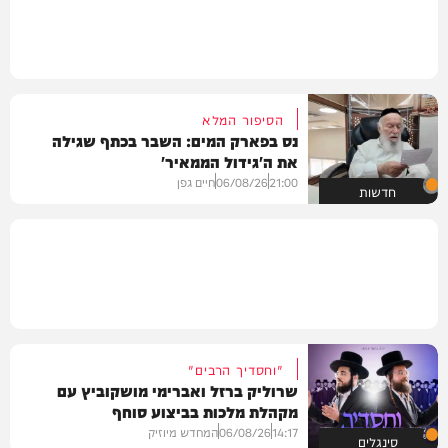
הסיפור המלא
נס בפארק המים: השבר בכתף שגילה
את ה'גידול הממאיר'
21:00
06/08/26
חיים גפן
חדשות
"וחסדיך הרבים"
שרוליק ברזל ואברימי מושקוביץ עם
מקהלת מלכות בביצוע סוחף
14:17
06/08/26
המחדש מיוזיק
סינגלים