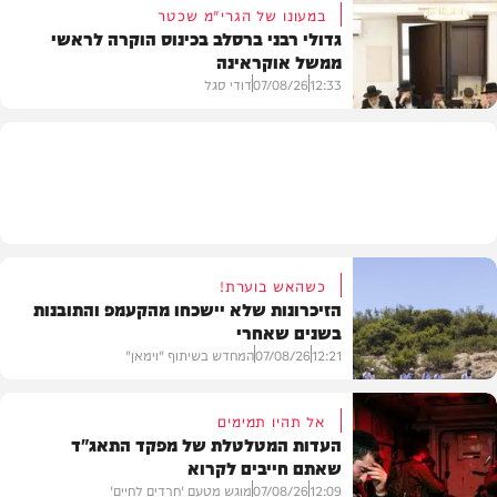
במעונו של הגרי"מ שכטר
גדולי רבני ברסלב בכינוס הוקרה לראשי
ממשל אוקראינה
בעולם
12:33
07/08/26
דודי סגל
חרדים
כשהאש בוערת!
הזיכרונות שלא יישכחו מהקעמפ והתובנות
בשנים שאחרי
12:21
07/08/26
המחדש בשיתוף "וימאן"
אל תהיו תמימים
העדות המטלטלת של מפקד התאג"ד
שאתם חייבים לקרוא
וידאו
12:09
07/08/26
מוגש מטעם 'חרדים לחיים'