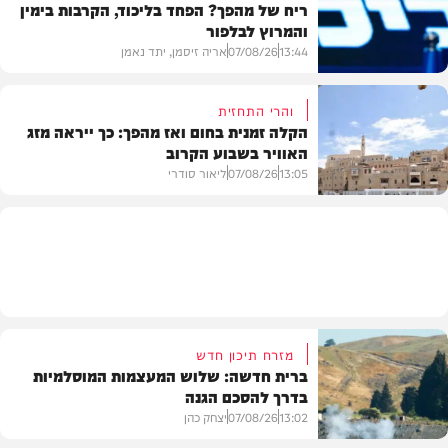
ריח של מהפך? הפחד בליכוד, הקרבות בימין
והמרוץ לבלפור
בארץ
13:44
07/08/26
אריה זיסמן, יתד נאמן
והרי התחזית
הקלה זמנית בחום ואז מהפך: כך ייראה מזג
האוויר בשבוע הקרוב
פוליטי
13:05
07/08/26
ליאור סודרי
מזג האוויר
מזרח תיכון חדש
ברית חדשה: שלוש המעצמות המוסלמיות
בדרך להסכם הגנה
13:02
07/08/26
יצחק כהן