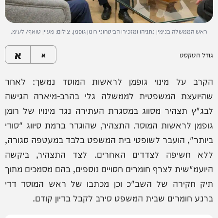
ראש הממשלה בנימין נתניהו ומזכירו הביטחוני רומן גופמן. צילום: מעיין טואף/ לע״מ.
א
גודל הטקסט
א
הקרב על מינוי גופמן לראשות המוסד נמשך: לאחר
שהיועצת המשפטית לממשלה גלי בהרב-מיארה הגישה
לבג"ץ תצהיר מסווג במסגרת העתירה נגד מינויו של רומן
גופמן לראשות המוסד. התצהיר, שהוגדר ברמת סיווג "סודי
ביותר", הועבר לשופטי בית המשפט בלבד במעטפה סגורה,
ללא חשיפה לצדדים האחרים. לצד התצהיר, ביקשה
היועמ"שית לצרף חומרים חסויים נוספים, בהם מסמכים מתוך
תיק חקירה של השב"כ וכן מכתבו של ראש המוסד דדי
ברנע חומרים שבית המשפט סירב לקבל בדיון קודם.