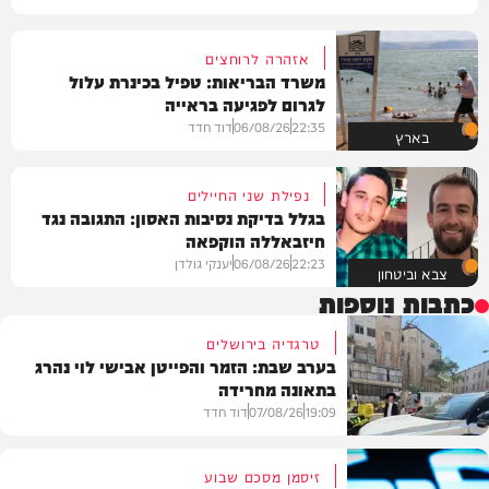
אזהרה לרוחצים
משרד הבריאות: טפיל בכינרת עלול
לגרום לפגיעה בראייה
22:35
06/08/26
דוד חדד
בארץ
נפילת שני החיילים
בגלל בדיקת נסיבות האסון: התגובה נגד
חיזבאללה הוקפאה
22:23
06/08/26
יענקי גולדן
צבא וביטחון
כתבות נוספות
טרגדיה בירושלים
בערב שבת: הזמר והפייטן אבישי לוי נהרג
בתאונה מחרידה
19:09
07/08/26
דוד חדד
זיסמן מסכם שבוע