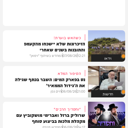
כשהאש בוערת!
הזיכרונות שלא יישכחו מהקעמפ
והתובנות בשנים שאחרי
12:21
07/08/26
המחדש בשיתוף "וימאן"
וידאו
הסיפור המלא
נס בפארק המים: השבר בכתף שגילה
את ה'גידול הממאיר'
21:00
06/08/26
חיים גפן
חדשות
"וחסדיך הרבים"
שרוליק ברזל ואברימי מושקוביץ עם
מקהלת מלכות בביצוע סוחף
14:17
06/08/26
המחדש מיוזיק