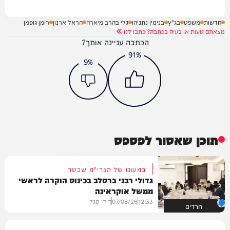
חדשות
משפט
בג"ץ
בנימין נתניהו
גלי בהרב מיארה
הראל ארנון
רומן גופמן
מצאתם טעות או בעיה בכתבה? כתבו לנו
הכתבה עניינה אותך?
91%
9%
תוכן שאסור לפספס
במעונו של הגרי"מ שכטר
גדולי רבני ברסלב בכינוס הוקרה לראשי
ממשל אוקראינה
12:33
07/08/26
דודי סגל
חרדים