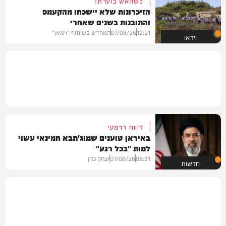
כשהאש בוערת!
הזיכרונות שלא יישכחו מהקעמפ
והתובנות בשנים שאחרי
12:21
07/08/26
המחדש בשיתוף "וימאן"
וידאו
דיווח דרמטי
באיראן טוענים שמוג'תבא חמינאי עשוי
למות "בכל רגע"
08:31
07/08/26
יצחק כהן
חדשות