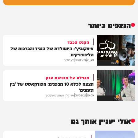
הנצפים ביותר
הקנס הכבד
איצקוביץ': היומולדת של הנגיד והברכות של
הליכודניקים
איצקוביץ'
06/08/26
21:40
חדשות
הגרלה על חופשת ענק
הצצה לכלא 10 מבפנים: הפודקאסט של 'בין
הזמנים'
יוסי פלד ויצחק מושקוביץ
06/08/26
20:00
VOD
אולי יעניין אותך גם