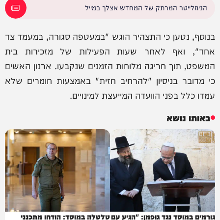
הניוזלייטר המרתק של המחדש אצלך במייל
בנוסף, נטען כי התצהיר הוגש "במעטפה סגורה, במעמד צד
אחד", ואף לאחר שעות הפעילות של מזכירות בית
המשפט, תוך חריגה מלוחות הזמנים שנקבעו. ארנון האשים
כי מדובר בניסיון "להרחיב חזית" באמצעות חומרים שלא
עמדו כלל בפני הוועדה המייעצת למינויים.
באותו נושא
גורמים במוסד נגד גופמן: "הגיע עם
טלטלה במוסד: הודחו מתכנני