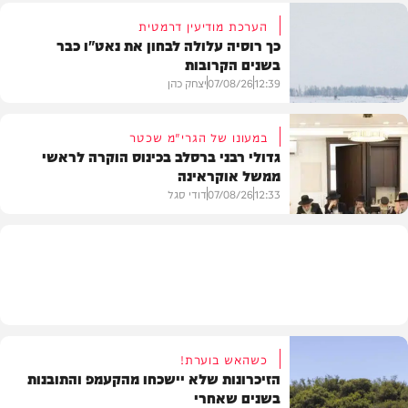
הערכת מודיעין דרמטית
כך רוסיה עלולה לבחון את נאט"ו כבר
בשנים הקרובות
בעולם
12:39
07/08/26
יצחק כהן
במעונו של הגרי"מ שכטר
גדולי רבני ברסלב בכינוס הוקרה לראשי
ממשל אוקראינה
בעולם
12:33
07/08/26
דודי סגל
חרדים
כשהאש בוערת!
הזיכרונות שלא יישכחו מהקעמפ והתובנות
בשנים שאחרי