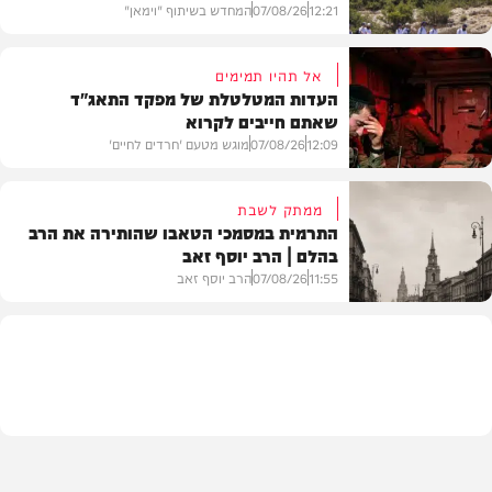
12:21
07/08/26
המחדש בשיתוף "וימאן"
אל תהיו תמימים
העדות המטלטלת של מפקד התאג"ד
שאתם חייבים לקרוא
וידאו
12:09
07/08/26
מוגש מטעם 'חרדים לחיים'
ממתק לשבת
התרמית במסמכי הטאבו שהותירה את הרב
בהלם | הרב יוסף זאב
דעות
11:55
07/08/26
הרב יוסף זאב
בית המדרש