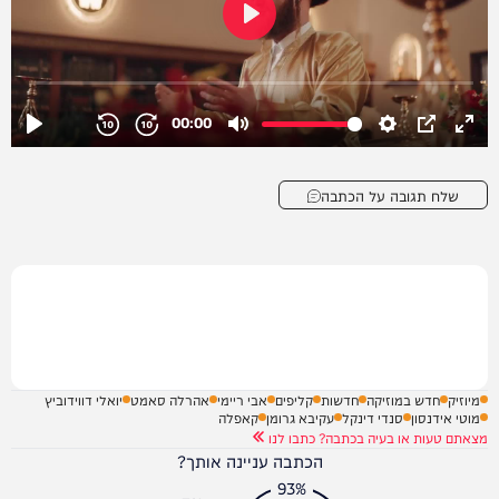
שלח תגובה על הכתבה
מיוזיק
חדש במוזיקה
חדשות
קליפים
אבי ריימי
אהרלה סאמט
יואלי דווידוביץ
מוטי אידנסון
סנדי דינקל
עקיבא גרומן
קאפלה
מצאתם טעות או בעיה בכתבה? כתבו לנו
הכתבה עניינה אותך?
93%