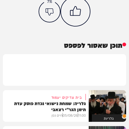
7%
תוכן שאסור לפספס
בית צדיקים יעמוד
גלריה: שמחת נישואי נכדת פוסק עדת
תימן הגר"י רצאבי
11:00
05/08/26
חיים גפן
גלריות