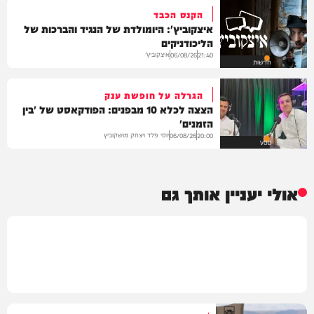
הקנס הכבד
איצקוביץ': היומולדת של הנגיד והברכות של
הליכודניקים
איצקוביץ'
06/08/26
21:40
חדשות
הגרלה על חופשת ענק
הצצה לכלא 10 מבפנים: הפודקאסט של 'בין
הזמנים'
יוסי פלד ויצחק מושקוביץ
06/08/26
20:00
VOD
אולי יעניין אותך גם