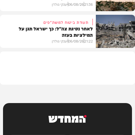
21:36
06/08/26
יענקי גולדן
תעודת ביטוח למשת"פים
לאחר נסיגת צה"ל: כך ישראל תגן על
המילציות בעזה
צבא וביטחון
21:22
06/08/26
יענקי גולדן
צבא וביטחון
המחדש