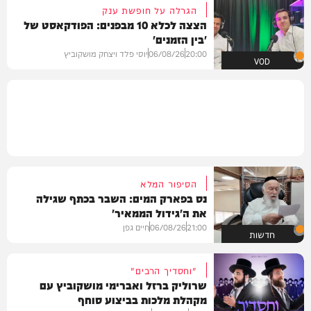
הגרלה על חופשת ענק
הצצה לכלא 10 מבפנים: הפודקאסט של
'בין הזמנים'
20:00
06/08/26
יוסי פלד ויצחק מושקוביץ
VOD
הסיפור המלא
נס בפארק המים: השבר בכתף שגילה
את ה'גידול הממאיר'
21:00
06/08/26
חיים גפן
חדשות
"וחסדיך הרבים"
שרוליק ברזל ואברימי מושקוביץ עם
מקהלת מלכות בביצוע סוחף