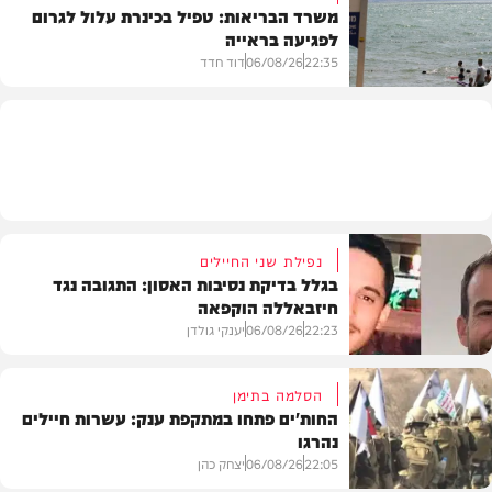
משרד הבריאות: טפיל בכינרת עלול לגרום
לפגיעה בראייה
בריאות
22:35
06/08/26
דוד חדד
בארץ
נפילת שני החיילים
בגלל בדיקת נסיבות האסון: התגובה נגד
חיזבאללה הוקפאה
22:23
06/08/26
יענקי גולדן
הסלמה בתימן
החות'ים פתחו במתקפת ענק: עשרות חיילים
נהרגו
צבא וביטחון
22:05
06/08/26
יצחק כהן