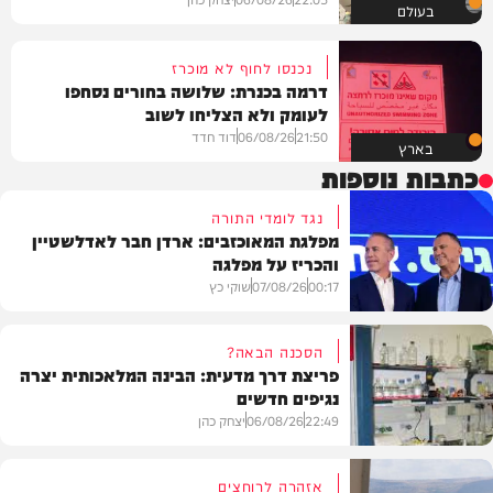
בעולם
נכנסו לחוף לא מוכרז
דרמה בכנרת: שלושה בחורים נסחפו
לעומק ולא הצליחו לשוב
21:50
06/08/26
דוד חדד
בארץ
כתבות נוספות
נגד לומדי התורה
מפלגת המאוכזבים: ארדן חבר לאדלשטיין
והכריז על מפלגה
00:17
07/08/26
שוקי כץ
הסכנה הבאה?
פריצת דרך מדעית: הבינה המלאכותית יצרה
נגיפים חדשים
פוליטי
22:49
06/08/26
יצחק כהן
אזהרה לרוחצים