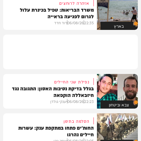
אזהרה לרוחצים
משרד הבריאות: טפיל בכינרת עלול
לגרום לפגיעה בראייה
22:35
06/08/26
דוד חדד
בארץ
נפילת שני החיילים
בגלל בדיקת נסיבות האסון: התגובה נגד
חיזבאללה הוקפאה
22:23
06/08/26
יענקי גולדן
צבא וביטחון
הסלמה בתימן
החות'ים פתחו במתקפת ענק: עשרות
חיילים נהרגו
22:05
06/08/26
יצחק כהן