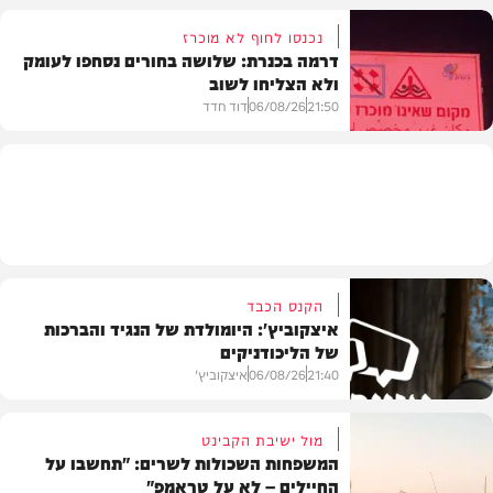
נכנסו לחוף לא מוכרז
דרמה בכנרת: שלושה בחורים נסחפו לעומק
ולא הצליחו לשוב
בעולם
21:50
06/08/26
דוד חדד
בארץ
הקנס הכבד
איצקוביץ': היומולדת של הנגיד והברכות
של הליכודניקים
21:40
06/08/26
איצקוביץ'
מול ישיבת הקבינט
המשפחות השכולות לשרים: "תחשבו על
החיילים – לא על טראמפ"
חדשות