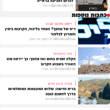
לגרום לפגיעה בראייה
22:35
06/08/26
דוד חדד
בארץ
כתבות נוספות
זיסמן מסכם שבוע
ריח של מהפך? הפחד בליכוד, הקרבות בימין
והמרוץ לבלפור
13:44
07/08/26
אריה זיסמן, יתד נאמן
והרי התחזית
הקלה זמנית בחום ואז מהפך: כך ייראה מזג
האוויר בשבוע הקרוב
פוליטי
13:05
07/08/26
ליאור סודרי
מזרח תיכון חדש
ברית חדשה: שלוש המעצמות המוסלמיות
בדרך להסכם הגנה
מזג האוויר
13:02
07/08/26
יצחק כהן