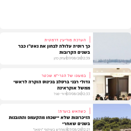
בעולם
הערכת מודיעין דרמטית
כך רוסיה עלולה לבחון את נאט"ו כבר
בשנים הקרובות
12:39
07/08/26
יצחק כהן
במעונו של הגרי"מ שכטר
גדולי רבני ברסלב בכינוס הוקרה לראשי
ממשל אוקראינה
בעולם
12:33
07/08/26
דודי סגל
כשהאש בוערת!
הזיכרונות שלא יישכחו מהקעמפ והתובנות
בשנים שאחרי
חרדים
12:21
07/08/26
המחדש בשיתוף "וימאן"