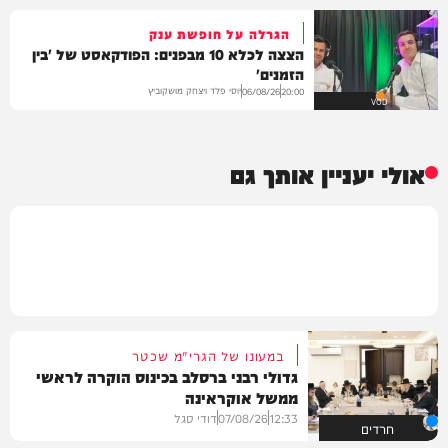
הגרלה על חופשת ענק
הצצה לכלא 10 מבפנים: הפודקאסט של 'בין
הזמנים'
יוסי פלד ויצחק מושקוביץ
06/08/26
20:00
VOD
אולי יעניין אותך גם
במעונו של הגרי"מ שכטר
גדולי רבני ברסלב בכינוס הוקרה לראשי
ממשל אוקראינה
12:33
07/08/26
דודי סגל
חרדים