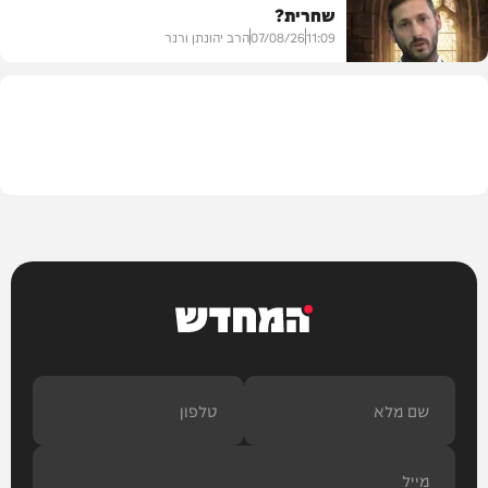
שחרית?
בית המדרש
11:09
07/08/26
הרב יהונתן ורנר
הלכה
המחדש