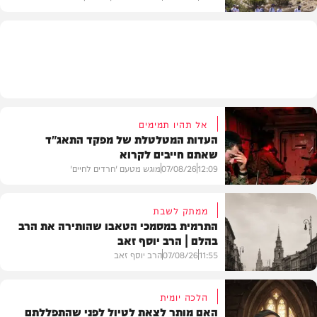
וידאו
אל תהיו תמימים
העדות המטלטלת של מפקד התאג"ד
שאתם חייבים לקרוא
12:09
07/08/26
מוגש מטעם 'חרדים לחיים'
ממתק לשבת
התרמית במסמכי הטאבו שהותירה את הרב
בהלם | הרב יוסף זאב
דעות
11:55
07/08/26
הרב יוסף זאב
הלכה יומית
האם מותר לצאת לטיול לפני שהתפללתם