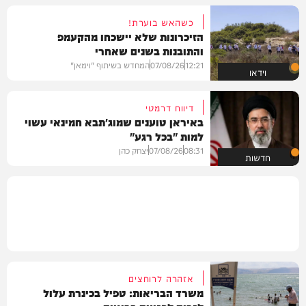
כשהאש בוערת!
הזיכרונות שלא יישכחו מהקעמפ
והתובנות בשנים שאחרי
12:21
07/08/26
המחדש בשיתוף "וימאן"
וידאו
דיווח דרמטי
באיראן טוענים שמוג'תבא חמינאי עשוי
למות "בכל רגע"
08:31
07/08/26
יצחק כהן
חדשות
אזהרה לרוחצים
משרד הבריאות: טפיל בכינרת עלול