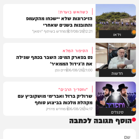
כשהאש בוערת!
הזיכרונות שלא יישכחו מהקעמפ
והתובנות בשנים שאחרי
12:21
07/08/26
המחדש בשיתוף "וימאן"
וידאו
הסיפור המלא
נס בפארק המים: השבר בכתף שגילה
את ה'גידול הממאיר'
21:00
06/08/26
חיים גפן
חדשות
"וחסדיך הרבים"
שרוליק ברזל ואברימי מושקוביץ עם
מקהלת מלכות בביצוע סוחף
14:17
06/08/26
המחדש מיוזיק
סינגלים
הוסף תגובה לכתבה
שם