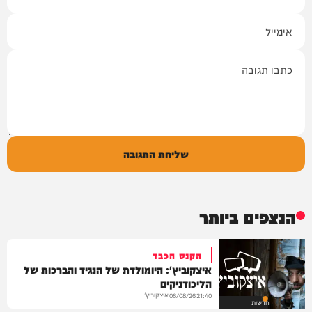
אימייל
תגובה
שליחת התגובה
הנצפים ביותר
הקנס הכבד
איצקוביץ': היומולדת של הנגיד והברכות של
הליכודניקים
איצקוביץ'
06/08/26
21:40
חדשות