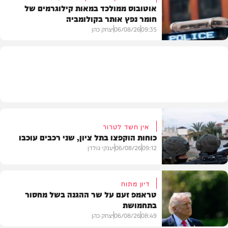
אוטובוס ממולכד במאות קילוגרמים של
חומר נפץ אותר בקולומביה
חדשות
09:35
06/08/26
יצחק כהן
חדשות
אין חשד לטרור
כוחות הוקפצו בתל ציון, שני רכבים עוכבו
09:12
06/08/26
יענקי גולדן
דיון מתוח
טראמפ זעם על שר ההגנה בשל מחסור
בתחמושת
חדשות
08:49
06/08/26
יצחק כהן