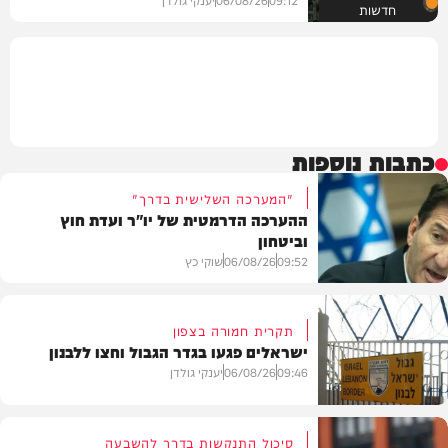
חדשות
כתבות נוספות
"המערכה השלישית בדרך"
ההערכה הדרמטית של יו"ר ועדת חוץ
וביטחון
09:52
06/08/26
שוקי כץ
תקרית חמורה בצפון
ישראלים פגעו בגדר הגבול וחצו ללבנון
חדשות
09:46
06/08/26
יענקי גולדן
סיכול התנקשות בדרך להשבעה