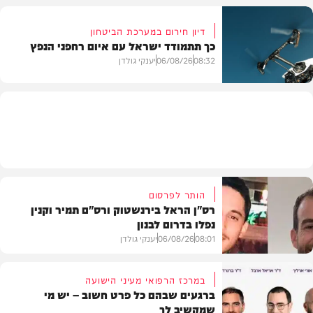
דיון חירום במערכת הביטחון
כך תתמודד ישראל עם איום רחפני הנפץ
חדשות
08:32
06/08/26
יענקי גולדן
חדשות
הותר לפרסום
רס"ן הראל בירנשטוק ורס"ם תמיר וקנין
נפלו בדרום לבנון
08:01
06/08/26
יענקי גולדן
במרכז הרפואי מעיני הישועה
ברגעים שבהם כל פרט חשוב – יש מי
שמקשיב לך
חדשות