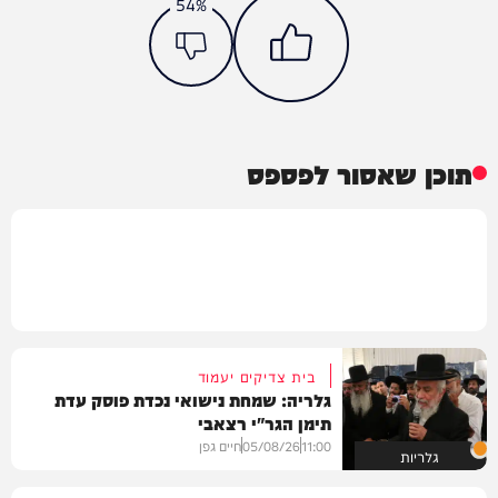
54%
תוכן שאסור לפספס
בית צדיקים יעמוד
גלריה: שמחת נישואי נכדת פוסק עדת
תימן הגר"י רצאבי
11:00
05/08/26
חיים גפן
גלריות