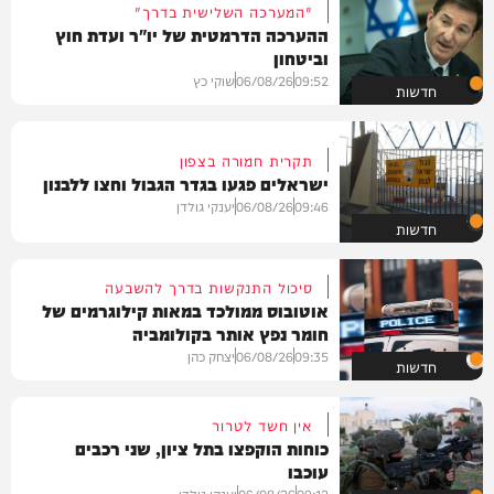
"המערכה השלישית בדרך"
ההערכה הדרמטית של יו"ר ועדת חוץ
וביטחון
09:52
06/08/26
שוקי כץ
חדשות
תקרית חמורה בצפון
ישראלים פגעו בגדר הגבול וחצו ללבנון
09:46
06/08/26
יענקי גולדן
חדשות
סיכול התנקשות בדרך להשבעה
אוטובוס ממולכד במאות קילוגרמים של
חומר נפץ אותר בקולומביה
09:35
06/08/26
יצחק כהן
חדשות
אין חשד לטרור
כוחות הוקפצו בתל ציון, שני רכבים
עוכבו
09:12
06/08/26
יענקי גולדן