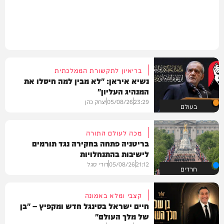
בריאיון לתקשורת הממלכתית
נשיא איראן: "לא מבין למה חיסלו את
המנהיג העליון"
23:29
05/08/26
יצחק כהן
בעולם
מכה לעולם התורה
בריטניה פתחה בחקירה נגד תורמים
לישיבות בהתנחלויות
21:12
05/08/26
דודי סגל
חרדים
קצבי ומלא באמונה
חיים ישראל בסינגל חדש ומקפיץ – "בן
של מלך העולם"