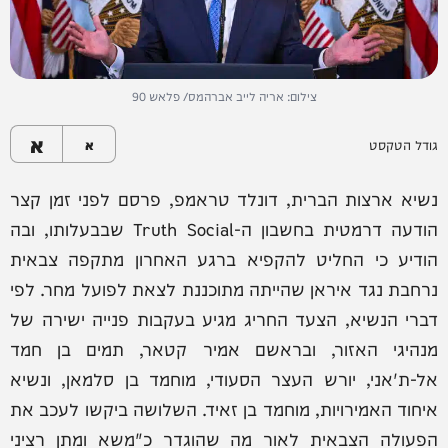
צילום: אריה לייב אברהמס/ פלאש 90
א
גודל הטקסט
א
נשיא ארצות הברית, דונלד טראמפ, פרסם לפני זמן קצר
הודעה דרמטית בחשבון ה-Truth Social שבבעלותו, ובה
הודיע כי החליט להקפיא ברגע האחרון מתקפה צבאית
נרחבת נגד איראן שהייתה מתוכננת לצאת לפועל מחר. לפי
דברי הנשיא, הצעד החריג מגיע בעקבות פנייה ישירה של
מנהיגי האזור, ובראשם אמיר קטאר, תמים בן חמד
אל-ת'אני, יורש העצר הסעודי, מוחמד בן סלמאן, ונשיא
איחוד האמירויות, מוחמד בן זאיד. השלושה ביקשו לעכב את
הפעולה הצבאית לאור מה שהוגדר כ"משא ומתן רציני