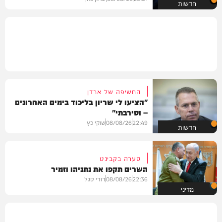
חדשות
החשיפה של ארדן
"הציעו לי שריון בליכוד בימים האחרונים
– וסירבתי"
22:49
08/08/26
שוקי כץ
חדשות
סערה בקבינט
השרים תקפו את נתניהו וזמיר
22:36
08/08/26
דודי סגל
מדיני