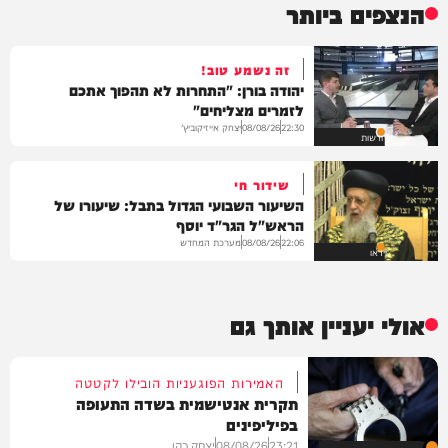
הנצפים ביותר
זה נשמע טוב!
יהודה בורן: "התחרות לא תהפוך אתכם
לזמרים מצליחים"
יצחק אייזיקוביץ'
08/08/26
22:30
חדשות
שידור חי
השיעור השבועי הגדול בתבל: שיעורו של
הראש"ל הגר"ד יוסף
מערכת המחדש
08/08/26
22:06
וידאו
אולי יעניין אותך גם
האמירות הפוגעניות הובילו לקטטה
תקרית אנטישמית בשדה התעופה
בפיליפינים
23:21
08/08/26
יצחק כהן