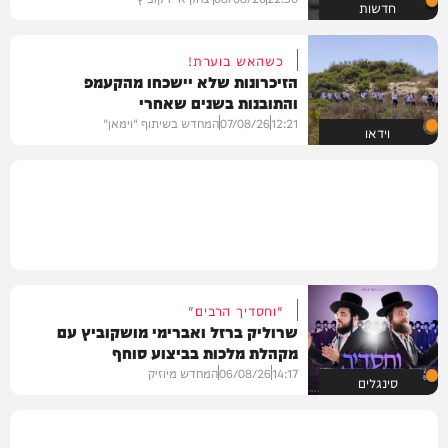
חדשות
כשהאש בוערת!
הזיכרונות שלא יישכחו מהקעמפ
והתובנות בשנים שאחרי
12:21
07/08/26
המחדש בשיתוף "וימאן"
וידאו
"וחסדיך הרבים"
שרוליק ברזל ואברימי מושקוביץ עם
מקהלת מלכות בביצוע סוחף
14:17
06/08/26
המחדש מיוזיק
סינגלים