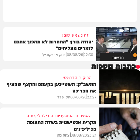
זה נשמע טוב!
יהודה בורן: "התחרות לא תהפוך אתכם
לזמרים מצליחים"
22:30
08/08/26
יצחק אייזיקוביץ'
חדשות
כתבות נוספות
הביקור הדרמטי
המשב"ק: השטייגען בקעמפ והקצף שהציף
את הבריכה
23:27
08/08/26
יוסי פלד
האמירות הפוגעניות הובילו לקטטה
תקרית אנטישמית בשדה התעופה
בפיליפינים
המשב"ק
23:21
08/08/26
יצחק כהן