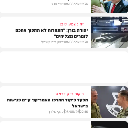
חדשות
22:36
08/08/26
דודי סגל
זה נשמע טוב!
יהודה בורן: "התחרות לא תהפוך אתכם
לזמרים מצליחים"
מדיני
22:30
08/08/26
יצחק אייזיקוביץ'
חדשות
ביקור בזק דרמטי
מפקד פיקוד המרכז האמריקני קיים פגישות
בישראל
22:16
08/08/26
יענקי גולדן