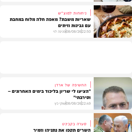
ניחוחות למוצ"ש
שאריות משבת? מאפה חלה מלוח במחבת
עם גבינות וזיתים
חדשות
22:50
08/08/26
פנינה לוי
מתכונים
החשיפה של ארדן
"הציעו לי שריון בליכוד בימים האחרונים –
וסירבתי"
22:49
08/08/26
שוקי כץ
סערה בקבינט
השרים תקפו את נתניהו וזמיר