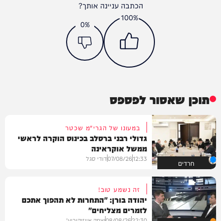
הכתבה עניינה אותך?
100%
0%
תוכן שאסור לפספס
במעונו של הגרי"מ שכטר
גדולי רבני ברסלב בכינוס הוקרה לראשי
ממשל אוקראינה
12:33
07/08/26
דודי סגל
חרדים
זה נשמע טוב!
יהודה בורן: "התחרות לא תהפוך אתכם
לזמרים מצליחים"
22:30
08/08/26
יצחק אייזיקוביץ'