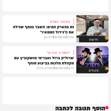
הסיפור המלא
נס בפארק המים: השבר בכתף שגילה
את ה'גידול הממאיר'
21:00
06/08/26
חיים גפן
חדשות
"וחסדיך הרבים"
שרוליק ברזל ואברימי מושקוביץ עם
מקהלת מלכות בביצוע סוחף
14:17
06/08/26
המחדש מיוזיק
סינגלים
הוסף תגובה לכתבה