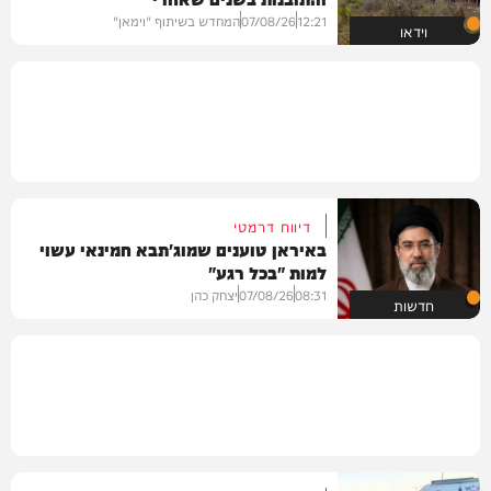
12:21
07/08/26
המחדש בשיתוף "וימאן"
וידאו
דיווח דרמטי
באיראן טוענים שמוג'תבא חמינאי עשוי
למות "בכל רגע"
08:31
07/08/26
יצחק כהן
חדשות