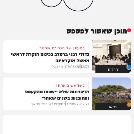
תוכן שאסור לפספס
במעונו של הגרי"מ שכטר
גדולי רבני ברסלב בכינוס הוקרה לראשי
ממשל אוקראינה
12:33
07/08/26
דודי סגל
חרדים
כשהאש בוערת!
הזיכרונות שלא יישכחו מהקעמפ
והתובנות בשנים שאחרי
12:21
07/08/26
המחדש בשיתוף "וימאן"
וידאו