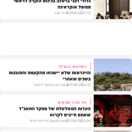
גדולי רבני ברסלב בכינוס הוקרה לראשי
ממשל אוקראינה
בעולם
12:33
07/08/26
דודי סגל
חרדים
כשהאש בוערת!
הזיכרונות שלא יישכחו מהקעמפ והתובנות
בשנים שאחרי
12:21
07/08/26
המחדש בשיתוף "וימאן"
אל תהיו תמימים
העדות המטלטלת של מפקד התאג"ד
שאתם חייבים לקרוא
וידאו
12:09
07/08/26
מוגש מטעם 'חרדים לחיים'