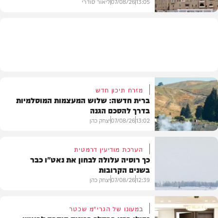
13:05
07/08/26
ליאור סודרי
מזג האוויר
מזרח תיכון חדש
ברית חדשה: שלוש המעצמות המוסלמיות
בדרך להסכם הגנה
13:02
07/08/26
יצחק כהן
הערכת מודיעין דרמטית
כך רוסיה עלולה לבחון את נאט"ו כבר
בשנים הקרובות
בעולם
12:39
07/08/26
יצחק כהן
במעונו של הגרי"מ שכטר