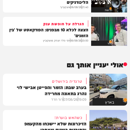
הליכודניקים
איצקוביץ'
06/08/26
21:40
חדשות
הגרלה על חופשת ענק
הצצה לכלא 10 מבפנים: הפודקאסט של 'בין
הזמנים'
יוסי פלד ויצחק מושקוביץ
06/08/26
20:00
VOD
אולי יעניין אותך גם
טרגדיה בירושלים
בערב שבת: הזמר והפייטן אבישי לוי
נהרג בתאונה מחרידה
19:09
07/08/26
דוד חדד
בארץ
כשהאש בוערת!
הזיכרונות שלא יישכחו מהקעמפ
והתובנות בשנים שאחרי