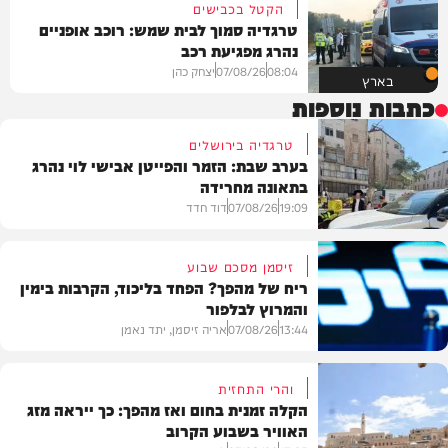
הקטל בכבישים
טרגדיה סמוך לבית שמש: רוכב אופניים
נהרג מפגיעת רכב
08:04
07/08/26
יצחק כהן
בארץ
כתבות נוספות
טרגדיה בירושלים
בערב שבת: הזמר והפייטן אבישי לוי נהרג
בתאונה מחרידה
19:09
07/08/26
דוד חדד
זיסמן מסכם שבוע
ריח של מהפך? הפחד בליכוד, הקרבות בימין
והמרוץ לבלפור
בארץ
13:44
07/08/26
אריה זיסמן, יתד נאמן
והרי התחזית
הקלה זמנית בחום ואז מהפך: כך ייראה מזג
האוויר בשבוע הקרוב
פוליטי