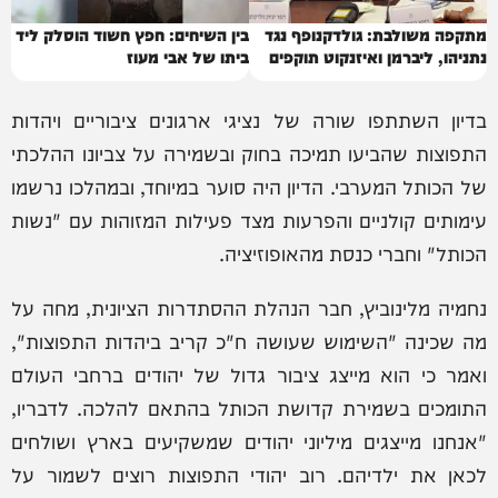
מתקפה משולבת: גולדקנופף נגד
בין השיחים: חפץ חשוד הוסלק ליד
נתניהו, ליברמן ואיזנקוט תוקפים
ביתו של אבי מעוז
בדיון השתתפו שורה של נציגי ארגונים ציבוריים ויהדות
התפוצות שהביעו תמיכה בחוק ובשמירה על צביונו ההלכתי
של הכותל המערבי. הדיון היה סוער במיוחד, ובמהלכו נרשמו
עימותים קולניים והפרעות מצד פעילות המזוהות עם "נשות
הכותל" וחברי כנסת מהאופוזיציה.
נחמיה מלינוביץ, חבר הנהלת ההסתדרות הציונית, מחה על
מה שכינה "השימוש שעושה ח"כ קריב ביהדות התפוצות",
ואמר כי הוא מייצג ציבור גדול של יהודים ברחבי העולם
התומכים בשמירת קדושת הכותל בהתאם להלכה. לדבריו,
"אנחנו מייצגים מיליוני יהודים שמשקיעים בארץ ושולחים
לכאן את ילדיהם. רוב יהודי התפוצות רוצים לשמור על