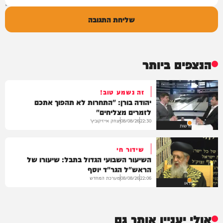
שליחת התגובה
הנצפים ביותר
זה נשמע טוב!
יהודה בורן: "התחרות לא תהפוך אתכם
לזמרים מצליחים"
יצחק אייזיקוביץ'
08/08/26
22:30
חדשות
שידור חי
השיעור השבועי הגדול בתבל: שיעורו של
הראש"ל הגר"ד יוסף
מערכת המחדש
08/08/26
22:06
וידאו
אולי יעניין אותך גם