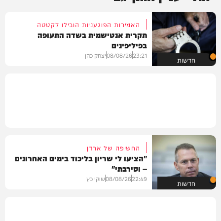
האמירות הפוגעניות הובילו לקטטה
תקרית אנטישמית בשדה התעופה
בפיליפינים
23:21
08/08/26
יצחק כהן
חדשות
החשיפה של ארדן
"הציעו לי שריון בליכוד בימים האחרונים
– וסירבתי"
22:49
08/08/26
שוקי כץ
חדשות