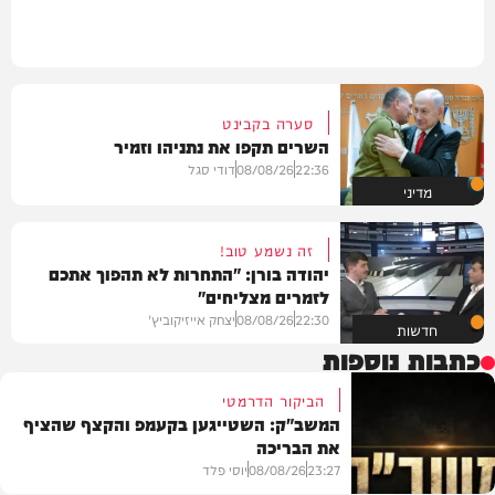
סערה בקבינט
השרים תקפו את נתניהו וזמיר
22:36
08/08/26
דודי סגל
מדיני
זה נשמע טוב!
יהודה בורן: "התחרות לא תהפוך אתכם
לזמרים מצליחים"
22:30
08/08/26
יצחק אייזיקוביץ'
חדשות
כתבות נוספות
הביקור הדרמטי
המשב"ק: השטייגען בקעמפ והקצף שהציף
את הבריכה
23:27
08/08/26
יוסי פלד