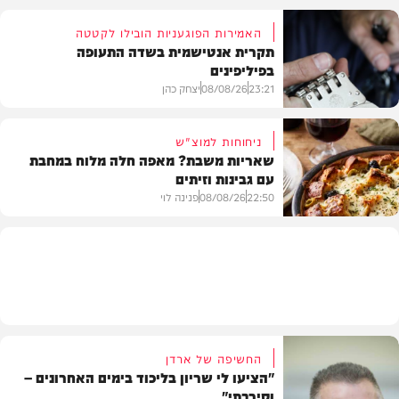
האמירות הפוגעניות הובילו לקטטה
תקרית אנטישמית בשדה התעופה
בפיליפינים
המשב"ק
23:21
08/08/26
יצחק כהן
ניחוחות למוצ"ש
שאריות משבת? מאפה חלה מלוח במחבת
עם גבינות וזיתים
חדשות
22:50
08/08/26
פנינה לוי
מתכונים
החשיפה של ארדן
"הציעו לי שריון בליכוד בימים האחרונים –
וסירבתי"