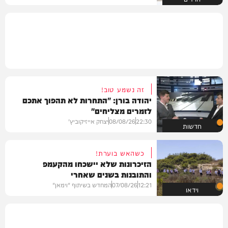
זה נשמע טוב!
יהודה בורן: "התחרות לא תהפוך אתכם
לזמרים מצליחים"
22:30
08/08/26
יצחק אייזיקוביץ'
חדשות
כשהאש בוערת!
הזיכרונות שלא יישכחו מהקעמפ
והתובנות בשנים שאחרי
12:21
07/08/26
המחדש בשיתוף "וימאן"
וידאו