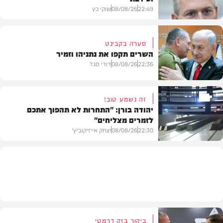
22:49
08/08/26
שוקי כץ
סערה בקבינט
השרים תקפו את נתניהו וזמיר
חדשות
22:36
08/08/26
דודי סגל
זה נשמע טוב!
יהודה בורן: "התחרות לא תהפוך אתכם
לזמרים מצליחים"
מדיני
22:30
08/08/26
יצחק אייזיקוביץ'
חדשות
ביקור בזק דרמטי