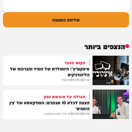
שליחת התגובה
הנצפים ביותר
הקנס הכבד
איצקוביץ': היומולדת של הנגיד והברכות של
הליכודניקים
איצקוביץ'
06/08/26
21:40
חדשות
הגרלה על חופשת ענק
הצצה לכלא 10 מבפנים: הפודקאסט של 'בין
הזמנים'
יוסי פלד ויצחק מושקוביץ
06/08/26
20:00
VOD