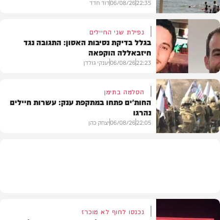
22:35
06/08/26
דוד חדד
נפילת שני החיילים
בגלל בדיקת נסיבות האסון: התגובה נגד
חיזבאללה הוקפאה
בארץ
22:23
06/08/26
יענקי גולדן
הסלמה בתימן
החות'ים פתחו במתקפת ענק: עשרות חיילים
נהרגו
צבא וביטחון
22:05
06/08/26
יצחק כהן
בעולם
נכנסו לחוף לא מוכרז