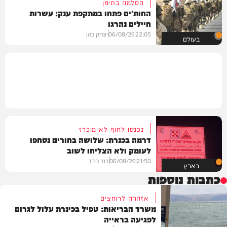
הסלמה בתימן
החות'ים פתחו במתקפת ענק: עשרות
חיילים נהרגו
22:05
06/08/26
יצחק כהן
בעולם
נכנסו לחוף לא מוכרז
דרמה בכנרת: שלושה בחורים נסחפו
לעומק ולא הצליחו לשוב
21:50
06/08/26
דוד חדד
בארץ
כתבות נוספות
אזהרה לרוחצים
משרד הבריאות: טפיל בכינרת עלול לגרום
לפגיעה בראייה