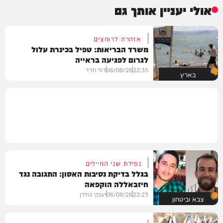
אולי יעניין אותך גם
אזהרה לרוחצים
משרד הבריאות: טפיל בכינרת עלול
לגרום לפגיעה בראייה
22:35
06/08/26
דוד חדד
בארץ
נפילת שני החיילים
בגלל בדיקת נסיבות האסון: התגובה נגד
חיזבאללה הוקפאה
22:23
06/08/26
יענקי גולדן
צבא וביטחון