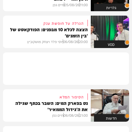
11:00
05/08/26
חיים גפן
גלריות
הגרלה על חופשת ענק
הצצה לכלא 10 מבפנים: הפודקאסט של
'בין הזמנים'
20:00
06/08/26
יוסי פלד ויצחק מושקוביץ
VOD
הסיפור המלא
נס בפארק המים: השבר בכתף שגילה
את ה'גידול הממאיר'
21:00
06/08/26
חיים גפן
חדשות