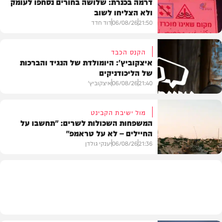
דרמה בכנרת: שלושה בחורים נסחפו לעומק
ולא הצליחו לשוב
21:50
06/08/26
דוד חדד
הקנס הכבד
איצקוביץ': היומולדת של הנגיד והברכות
של הליכודניקים
בארץ
21:40
06/08/26
איצקוביץ'
מול ישיבת הקבינט
המשפחות השכולות לשרים: "תחשבו על
החיילים – לא על טראמפ"
חדשות
21:36
06/08/26
יענקי גולדן
צבא וביטחון