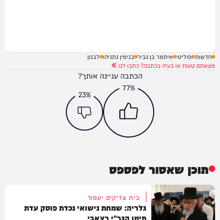
חדשות
פוליטי
איתמר בן גביר
בנימין נתניהו
לבנון
מצאתם טעות או בעיה בכתבה? כתבו לנו
הכתבה עניינה אותך?
77%
23%
תוכן שאסור לפספס
בית צדיקים יעמוד
גלריה: שמחת נישואי נכדת פוסק עדת
תימן הגר"י רצאבי