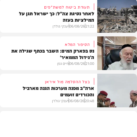
תעודת ביטוח למשת"פים
לאחר נסיגת צה"ל: כך ישראל תגן על
המילציות בעזה
21:22
06/08/26
יענקי גולדן
הסיפור המלא
נס בפארק המים: השבר בכתף שגילה את
ה'גידול הממאיר'
צבא וביטחון
21:00
06/08/26
חיים גפן
בצל ההסלמה מול איראן
ארה"ב מפנה מערכות הגנה מארביל
והכורדים זועמים
חדשות
20:48
06/08/26
יענקי גולדן
צבא וביטחון