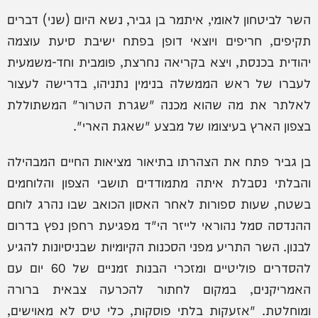
השר לביטחון לאומי, איתמר בן גביר, נשא היום (שני) דברים
תקיפים, חריפים ויוצאי דופן בפתח ישיבת סיעת עוצמה
יהודית בכנסת, ויצא בקריאה נחרצת, פומבית וחד-משמעית
לעברו של ראש הממשלה בנימין נתניהו, בדרישה לעצור
לאלתר את מה שהוא מכנה "שגרת הטרור" המשתוללת
בצפון הארץ בעיצומו של מבצע "שאגת הארי".
בן גביר פתח את הצהרתו בתיאור מציאות החיים המבהילה
והבלתי נסבלת איתה מתמודדים תושבי הצפון והלוחמים
בשטח, שעות ספורות לאחר האסון הכואב שבו נהרג לוחם
ההנדסה סמל נהוראי לייזר הי"ד מפגיעת רחפן נפץ בדרום
לבנון. השר התריע מפני הסכנות הקיומיות שבניסיונות להגיע
להסדרים פוליטיים ומזכרי הבנות זמניים של 60 יום עם
האמריקנים, במקום לחתור להכרעה צבאית ברורה
ומוחלטת. "אזעקות בלתי פוסקות, כלי טיס לא מאוישים,