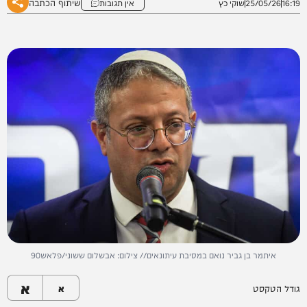
שיתוף הכתבה
16:19
25/05/26
שוקי כץ
אין תגובות
איתמר בן גביר נואם במסיבת עיתונאים// צילום: אבשלום ששוני/פלאש90
א
גודל הטקסט
א