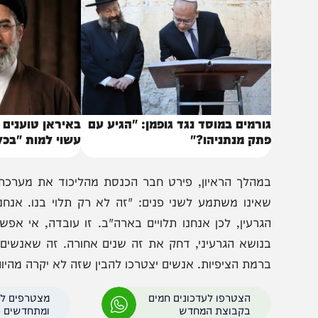
באותו נושא
ורמים במוסד נגד גופמן: "הגיע עם
באיראן טוענים שמוג'
תק מנתניהו?"
עשוי למות "בכל רגע"
מהלך הראיון, פירט חבר הכנסת מהליכוד את מערכת היחסי
אינו משתמע לשני פנים: "זה לא רק תלוי בנו. אנחנו לא י
גרעין, לכן אנחנו תלויים בארה"ב. זו עובדה, אי אפשר לשנ
נושא הגרעיני, דחק את זה שנים אחורה. זה שאנשים רוצים 