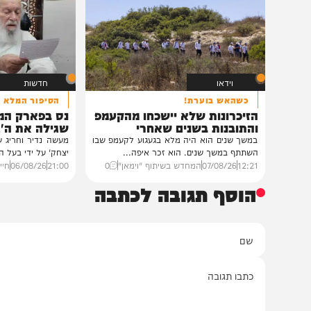
במעונו של הגרי"מ שכ
גדולי רבני ברסלב בכ
לראשי ממשל אוקרא
במעונו של פאר הדור וזק
הגה"צ רבי יעקב מאיר ש
ובהשתתפות...
12:33
07/08/26
דודי סגל
0
וידאו
חדשות
כשהאש בוערת!
הסיפור המלא
הזיכרונות שלא יישכחו מהקעמפ
נס בפארק המים: ה
והתובנות בשנים שאחרי
שגילה את ה'גידול ה
במשך שנים הוא היה מלא בגעגוע לקעמפ שבו
מעשה נדיר וחריג שהתפרסם 
השתתף במשך שנים. הוא זכר איפה...
יצחק' על ידי בעל המעשה בעצ
12:21
07/08/26
המחדש בשיתוף "וימאן"
0
21:00
06/08/26
חיים גפן
0