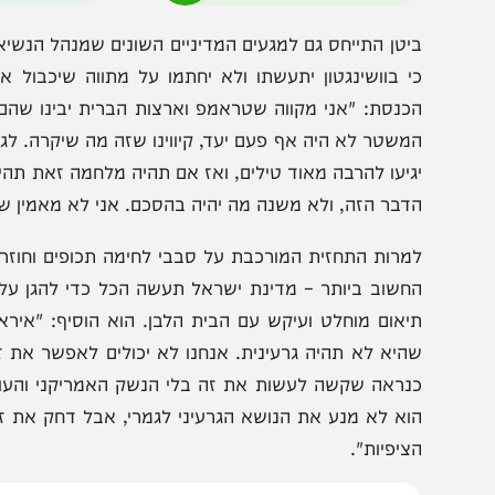
רמת הציפיות. אנשים יצטרכו להבין שזה לא יקרה מהיום להיום"
הצטרפו לעדכונים חמים
מצטרפים לערוץ
בקבוצת המחדש
ומתחדשים כל הזמן
יטן התייחס גם למגעים המדיניים השונים שמנהל הנשיא האמר
י בוושינגטון יתעשתו ולא יחתמו על מתווה שיכבול את ידי
כנסת: "אני מקווה שטראמפ וארצות הברית יבינו שהם לא יכ
משטר לא היה אף פעם יעד, קיווינו שזה מה שיקרה. לגבי הט
גיעו להרבה מאוד טילים, ואז אם תהיה מלחמה זאת תהיה סכנ
דבר הזה, ולא משנה מה יהיה בהסכם. אני לא מאמין שיקשרו ל
מרות התחזית המורכבת על סבבי לחימה תכופים וחוזרים, חב
חשוב ביותר – מדינת ישראל תעשה הכל כדי להגן על עצמה 
יאום מוחלט ועיקש עם הבית הלבן. הוא הוסיף: "איראן לא ת
היא לא תהיה גרעינית. אנחנו לא יכולים לאפשר את זה מבחי