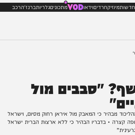
VOD
מיוזיק
חרדים
וידאו
מתכונים
גלריות
ברנז'ה
רכב
 "סבבים מול
"
מבהיר כי המאבק מול איראן רחוק מסיום, וישראל
רה • בדבריו הבהיר כי ללא ארצות הברית ישראל