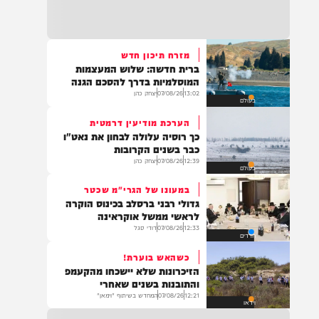
22:32
בהמשך להחייאה שבוצעה בבני ברק: הציבור
מתבקש להתפלל עבור הפעוט צבי בן שיינא
לרפואה שלמה
מזרח תיכון חדש
ברית חדשה: שלוש המעצמות
21:32
המוסלמיות בדרך להסכם הגנה
בין הזמנים: שלושה בחורי ישיבות חולצו
13:02
07/08/26
יצחק כהן
בעולם
מהכינרת לאחר שנסחפו לעומק האגם, בחוף
בלתי מוכרז כשהם על גבי אביזר ציפה.
הערכת מודיעין דרמטית
כך רוסיה עלולה לבחון את נאט"ו
כבר בשנים הקרובות
12:39
07/08/26
יצחק כהן
בעולם
21:31
בני ברק: חובשים ופראמדיקים של ארגון הצלה
במעונו של הגרי"מ שכטר
מבצעים פעולות החייאה על תינוק כבן שנה וחצי
גדולי רבני ברסלב בכינוס הוקרה
לאחר שנחנק משקית.
לראשי ממשל אוקראינה
12:33
07/08/26
דודי סגל
חרדים
כשהאש בוערת!
19:03