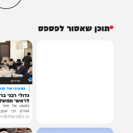
חדשות
פוליטי
צבא וביטחון
איראן
בנימין נתניהו
דוד ביטן
דונלד טראמפ
ליכוד
הכתבה עניינה א
43%
תוכן שאסור לפספס
חרדים