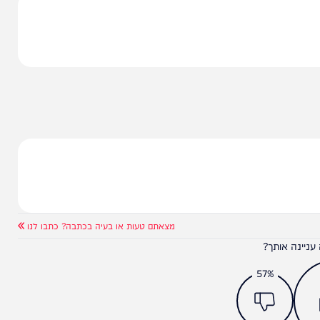
ריקנית. נתניהו הצליח לגייס את ארה"ב לדבר הזה.
ם אחורה ואי-אפשר להתעלם מזה. הבעיה הייתה ברמת