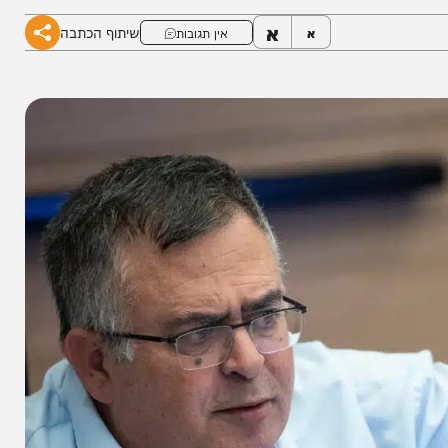
”
א
שיתוף הכתבה
א
אין תגובות