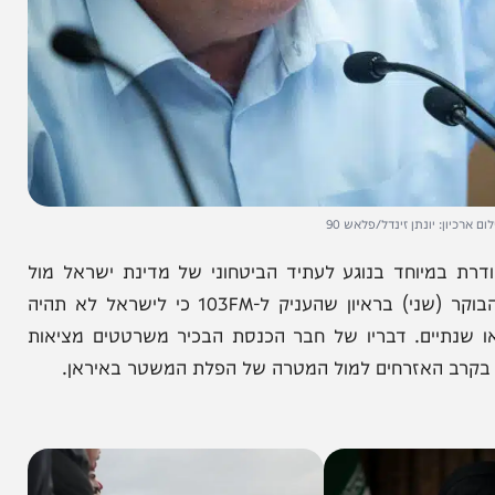
יונתן זינדל/פלאש 90
יוחד בנוגע לעתיד הביטחוני של מדינת ישראל מול
האיום האיראני. חבר הכנסת מהליכוד דוד ביטן אמר הבוקר (שני) בראיון שהעניק ל-103FM כי לישראל לא תהיה
יים. דבריו של חבר הכנסת הבכיר משרטטים מציאות
ב האזרחים למול המטרה של הפלת המשטר באיראן.