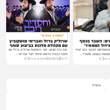
טר
ינוס הוקרה
ינה
ן חסידי ברסלב
כטער שליט"א,
סינגלים
"וחסדיך הרבים"
שבר בכתף
שרוליק ברזל ואברימי מושקוביץ
ממאיר'
עם מקהלת מלכות בביצוע סוחף
הבוקר בקו 'שיח
יונה גרף מגיש: זמר החתונות שרוליק ברזל עם
מו, ומעורר...
סינגל בכורה בדואט מיוחד לצד אברימי...
14:17
06/08/26
המחדש מיוזיק
0