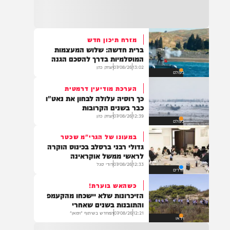
22:32
בהמשך להחייאה שבוצעה בבני ברק: הציבור
מתבקש להתפלל עבור הפעוט צבי בן שיינא
לרפואה שלמה
מזרח תיכון חדש
ברית חדשה: שלוש המעצמות
21:32
המוסלמיות בדרך להסכם הגנה
בין הזמנים: שלושה בחורי ישיבות חולצו
13:02
07/08/26
יצחק כהן
בעולם
מהכינרת לאחר שנסחפו לעומק האגם, בחוף
בלתי מוכרז כשהם על גבי אביזר ציפה.
הערכת מודיעין דרמטית
כך רוסיה עלולה לבחון את נאט"ו
כבר בשנים הקרובות
12:39
07/08/26
יצחק כהן
בעולם
21:31
בני ברק: חובשים ופראמדיקים של ארגון הצלה
במעונו של הגרי"מ שכטר
מבצעים פעולות החייאה על תינוק כבן שנה וחצי
גדולי רבני ברסלב בכינוס הוקרה
לאחר שנחנק משקית.
לראשי ממשל אוקראינה
12:33
07/08/26
דודי סגל
חרדים
כשהאש בוערת!
19:03