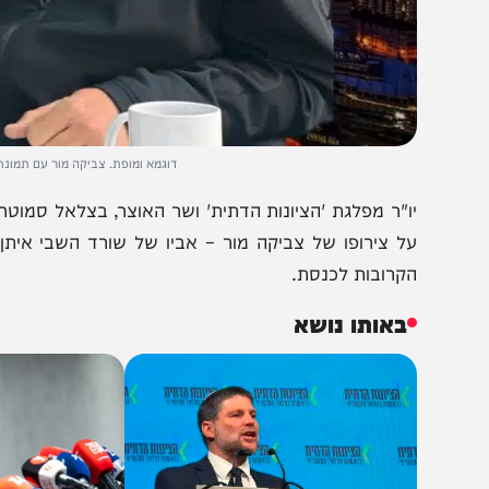
דוגמא ומופת. צביקה מור עם תמונת בנו איתן ב
ו"ר מפלגת 'הציונות הדתית' ושר האוצר, בצלאל סמוטריץ', צפ
ל צירופו של צביקה מור – אביו של שורד השבי איתן מור וי
קרובות לכנסת.
באותו נושא