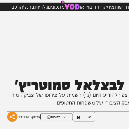
VOD
מיוזיק
חרדים
וידאו
מתכונים
גלריות
ברנז'ה
רכב
צלאל סמוטריץ'
הודיע היום (ג') רשמית על צירופו של צביקה מור –
יבורי של משפחות החטופים
א
שיתוף הכתבה
א
אין תגובות