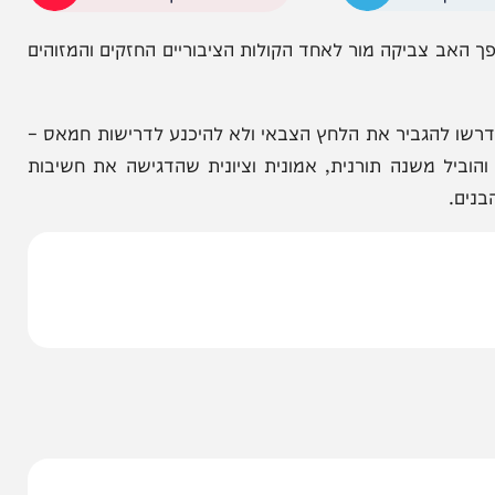
אש של נשיא ארצות הברית דונלד טראמפ.
הניוזלייטר המרתק של
המחדש אצלך במייל
ביקה מור לאחד הקולות הציבוריים החזקים והמזוהים
 להגביר את הלחץ הצבאי ולא להיכנע לדרישות חמאס –
 משנה תורנית, אמונית וציונית שהדגישה את חשיבות