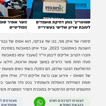
מוטריץ' בוחן דחיקת מועמדים
השר אופיר סופר פורש
טובת שריון שלישי בעשירייה
הפוליטיים
יפורו של איתן מור, בנו של צביקה, הוא אפוס של גבורה יהו
השבעה באוקטובר 2023, עבד איתן כמאבטח במס
חברו הקרוב אליקים ליבמן הי"ד (שעבד עימו כמאבטח ונרצח בא
עלו תחת מטר כדורים במשך שעות ארוכות, חילצו עשרות מב
ל חמאס – אירוע שבו נרצח אליקים הי"ד, ואילו איתן נפצע 