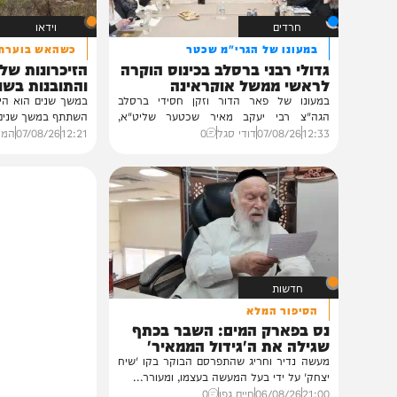
חרדים
וידאו
במעונו של הגרי"מ שכטר
כשהאש בוערת!
גדולי רבני ברסלב בכינוס הוקרה
הזיכרונות שלא ייש
לראשי ממשל אוקראינה
והתובנות בשנים שא
במעונו של פאר הדור וזקן חסידי ברסלב
במשך שנים הוא היה מלא בג
הגה"צ רבי יעקב מאיר שכטער שליט"א,
השתתף במשך שנים. הוא זכר 
ובהשתתפות...
12:33
07/08/26
דודי סגל
0
12:21
07/08/26
המחדש בשיתו