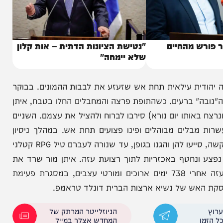
 מהחיים
"נטישת הציונות הדתית – אות קלון
שלא יימחה"
דית עילאית תחת אש שזעזע את לבבות ההמונים. בבוקר
יבת ה"נובה" ברעים. כשהתופת פרצה והמחבלים החלו בטבח, איתן
ותו יום נורא) סירבו לברוח ולהציל את עצמם. השניים
לים מבוהלים ופינו פצועים תחת אש. במהלך ניסיון
ההימלטות הנועז שלהם, הם נתקלו בשתי נשים פצועות קשה, סייעו להן והגנו בגופן, עד שנורה לעברם טיל RPG קטלני
ונחטף באכזריות לתוך רצועת עזה. איתן מור שרד את
תופת המחילות האפלות והשתחרר בנס גלוי מהשבי בעזה אחרי 738 ימים ארוכים ומורטי עצבים, במסגרת פעימת