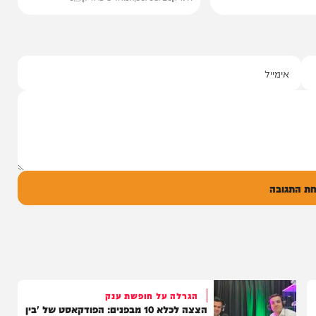
סינגלים
"וחסדיך הרבים"
שרוליק ברזל ואברימי מושקוביץ
עם מקהלת מלכות בביצוע סוחף
יונה גרף מגיש: זמר החתונות שרוליק ברזל עם
סינגל בכורה בדואט מיוחד לצד אברימי...
14:17
06/08/26
המחדש מיוזיק
0
ל