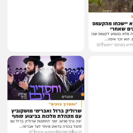
כחו מהקעמפ
חרי
עגוע לקעמפ שבו
איפה...
ף "וימאן"
0