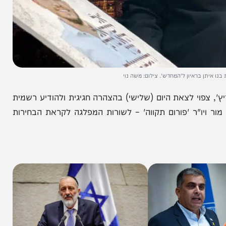
ראיון ל'המחדש'. צילום: משה נוי
וי לצאת היום (שלישי) בהצהרה חגיגית ולהודיע רשמית
ו"ר 'פורום תקווה' – לשורות המפלגה לקראת הבחירות