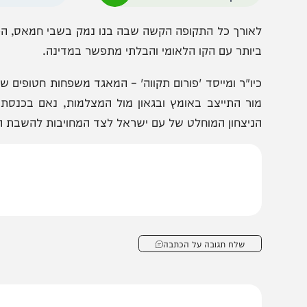
חטופים החיים ההיסטורית בתוכנית הסדר המסגרת והפסקת ה
הצטרפו לעדכונים חמים
מצטרפים לערוץ
בקבוצת המחדש
ומתחדשים כל הזמן
אורך כל התקופה הקשה שבה בנו נמק בשבי חמאס, הפך האב צ
יותר עם הקו הלאומי והבלתי מתפשר במדינה.
יו"ר ומייסד 'פורום תקווה' – המאגד משפחות חטופים שדרשו
ור התייצב באומץ ובגאון מול המצלמות, נאם בכנסת והוביל
ניצחון המוחלט של עם ישראל לצד המחויבות להשבת הבנים.