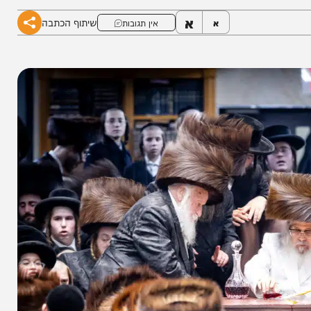
 בהיכל ביהמ"ד • צילומים: הלל לש, שלמה ב.
א
שיתוף הכתבה
א
אין תגובות