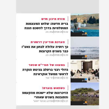
22:32
בהמשך להחייאה שבוצעה בבני ברק: הציבור
מתבקש להתפלל עבור הפעוט צבי בן שיינא
לרפואה שלמה
מזרח תיכון חדש
ברית חדשה: שלוש המעצמות
21:32
המוסלמיות בדרך להסכם הגנה
בין הזמנים: שלושה בחורי ישיבות חולצו
13:02
07/08/26
יצחק כהן
בעולם
מהכינרת לאחר שנסחפו לעומק האגם, בחוף
בלתי מוכרז כשהם על גבי אביזר ציפה.
הערכת מודיעין דרמטית
כך רוסיה עלולה לבחון את נאט"ו
כבר בשנים הקרובות
12:39
07/08/26
יצחק כהן
בעולם
21:31
בני ברק: חובשים ופראמדיקים של ארגון הצלה
במעונו של הגרי"מ שכטר
מבצעים פעולות החייאה על תינוק כבן שנה וחצי
גדולי רבני ברסלב בכינוס הוקרה
לאחר שנחנק משקית.
לראשי ממשל אוקראינה
12:33
07/08/26
דודי סגל
חרדים
כשהאש בוערת!
19:03