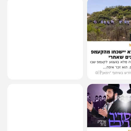
כחו מהקעמפ
חרי
עגוע לקעמפ שבו
איפה...
ף "וימאן"
0