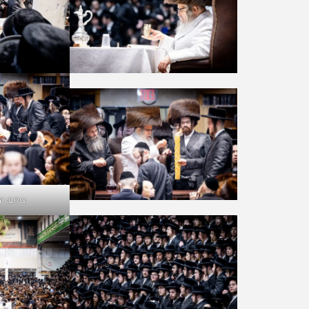
צילום: הלל לש, של