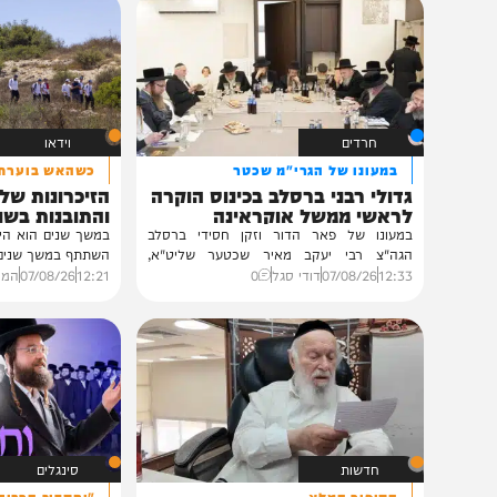
תוכן שאסור לפספס
חרדים
וידאו
במעונו של הגרי"מ שכטר
כשהאש בוערת!
גדולי רבני ברסלב בכינוס הוקרה
הזיכרונות שלא ייש
לראשי ממשל אוקראינה
והתובנות בשנים שא
במעונו של פאר הדור וזקן חסידי ברסלב
במשך שנים הוא היה מלא בג
הגה"צ רבי יעקב מאיר שכטער שליט"א,
השתתף במשך שנים. הוא זכר 
ובהשתתפות...
12:33
07/08/26
דודי סגל
0
12:21
07/08/26
המחדש בשיתו