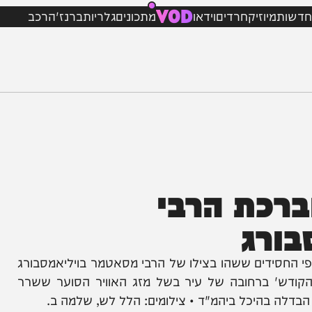
VOD
מיוזיק
חרדים
וידאו
מתכונים
גלריות
ברנז'ה
רכב
כת הרבי
רג
דים ששהו בצילו של הרבי מסאטמר בויליאמסבורג
 ברחובה של עיר בשל מזג האוויר הסוער ששרר