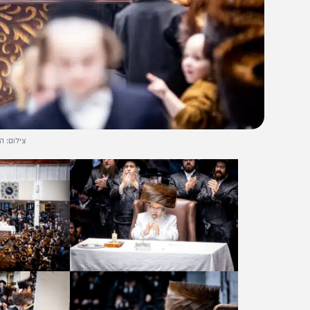
צילום: הלל לש, של