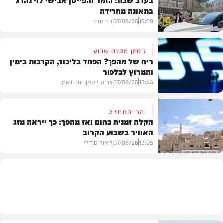
בתאונה מחרידה
19:09
07/08/26
דוד חדד
זיסמן מסכם שבוע
ריח של מהפך? הפחד בליכוד, הקרבות בימין
והמרוץ לבלפור
בארץ
13:44
07/08/26
אריה זיסמן, יתד נאמן
והרי התחזית
הקלה זמנית בחום ואז מהפך: כך ייראה מזג
האוויר בשבוע הקרוב
פוליטי
13:05
07/08/26
ליאור סודרי
מזג האוויר