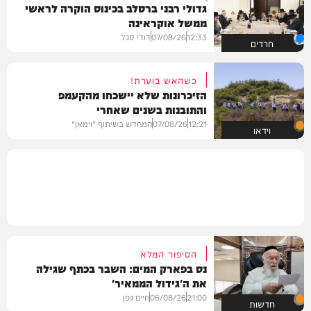
גדולי רבני ברסלב בכינוס הוקרה לראשי
ממשל אוקראינה
12:33
07/08/26
דודי סגל
חרדים
כשהאש בוערת!
הזיכרונות שלא יישכחו מהקעמפ
והתובנות בשנים שאחרי
12:21
07/08/26
המחדש בשיתוף "וימאן"
וידאו
הסיפור המלא
נס בפארק המים: השבר בכתף שגילה
את ה'גידול הממאיר'
21:00
06/08/26
חיים גפן
חדשות