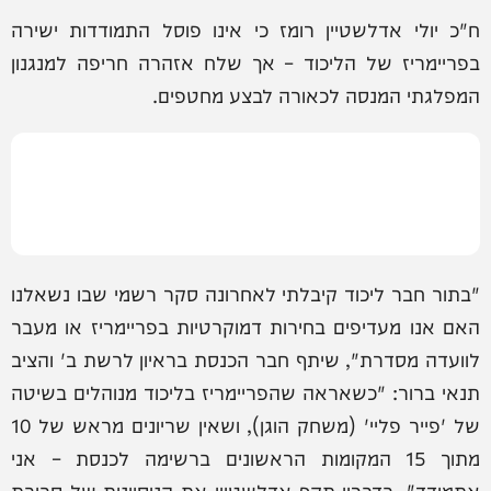
ח"כ יולי אדלשטיין רומז כי אינו פוסל התמודדות ישירה
בפריימריז של הליכוד – אך שלח אזהרה חריפה למנגנון
המפלגתי המנסה לכאורה לבצע מחטפים.
"בתור חבר ליכוד קיבלתי לאחרונה סקר רשמי שבו נשאלנו
האם אנו מעדיפים בחירות דמוקרטיות בפריימריז או מעבר
לוועדה מסדרת", שיתף חבר הכנסת בראיון לרשת ב' והציב
תנאי ברור: "כשאראה שהפריימריז בליכוד מנוהלים בשיטה
של 'פייר פליי' (משחק הוגן), ושאין שריונים מראש של 10
מתוך 15 המקומות הראשונים ברשימה לכנסת – אני
אתמודד". בדבריו תקף אדלשטיין את הניסיונות של סביבת