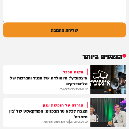
שליחת התגובה
הנצפים ביותר
הקנס הכבד
איצקוביץ': היומולדת של הנגיד והברכות של
הליכודניקים
איצקוביץ'
06/08/26
21:40
חדשות
הגרלה על חופשת ענק
הצצה לכלא 10 מבפנים: הפודקאסט של 'בין
הזמנים'
יוסי פלד ויצחק מושקוביץ
06/08/26
20:00
VOD