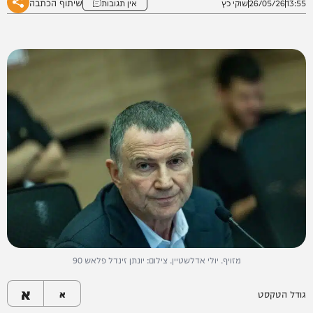
שיתוף הכתבה
13:55
26/05/26
שוקי כץ
אין תגובות
מזויף. יולי אדלשטיין. צילום: יונתן זינדל פלאש 90
א
גודל הטקסט
א