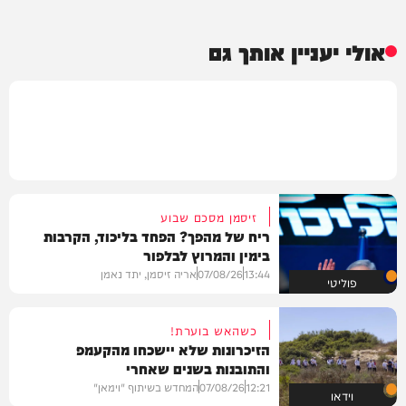
אולי יעניין אותך גם
זיסמן מסכם שבוע
ריח של מהפך? הפחד בליכוד, הקרבות
בימין והמרוץ לבלפור
13:44
07/08/26
אריה זיסמן, יתד נאמן
פוליטי
כשהאש בוערת!
הזיכרונות שלא יישכחו מהקעמפ
והתובנות בשנים שאחרי
12:21
07/08/26
המחדש בשיתוף "וימאן"
וידאו