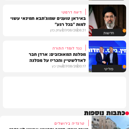
דיווח דרמטי
באיראן טוענים שמוג'תבא חמינאי עשוי
למות "בכל רגע"
08:31
07/08/26
יצחק כהן
חדשות
נגד לומדי התורה
מפלגת המאוכזבים: ארדן חבר
לאדלשטיין והכריז על מפלגה
00:17
07/08/26
שוקי כץ
פוליטי
כתבות נוספות
טרגדיה בירושלים
בערב שבת: הזמר והפייטן אבישי לוי נהרג