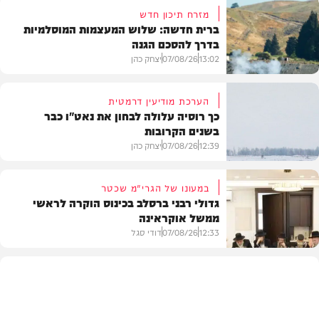
מזרח תיכון חדש
ברית חדשה: שלוש המעצמות המוסלמיות
בדרך להסכם הגנה
13:02
07/08/26
יצחק כהן
הערכת מודיעין דרמטית
כך רוסיה עלולה לבחון את נאט"ו כבר
בשנים הקרובות
בעולם
12:39
07/08/26
יצחק כהן
במעונו של הגרי"מ שכטר
גדולי רבני ברסלב בכינוס הוקרה לראשי
ממשל אוקראינה
בעולם
12:33
07/08/26
דודי סגל
חרדים