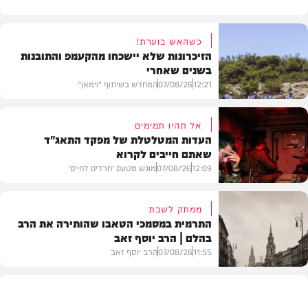
כשהאש בוערת!
הזיכרונות שלא יישכחו מהקעמפ והתובנות
בשנים שאחרי
12:21
07/08/26
המחדש בשיתוף "וימאן"
אל תהיו תמימים
העדות המטלטלת של מפקד התאג"ד
שאתם חייבים לקרוא
וידאו
12:09
07/08/26
מוגש מטעם 'חרדים לחיים'
ממתק לשבת
התרמית במסמכי הטאבו שהותירה את הרב
בהלם | הרב יוסף זאב
דעות
11:55
07/08/26
הרב יוסף זאב