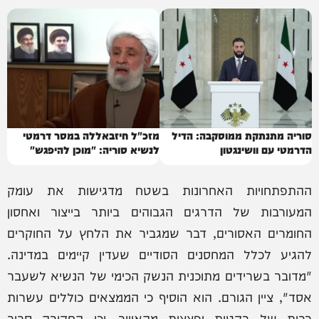
סוריה מתנתקת ממוסקבה: הדיל
מזכ"ל חיזבאללה במסר דרמטי
הדרמטי עם וושינגטון
לנשיא סוריה: "מוכן להיפגש"
ההתפתחויות האחרונות בשטח מדגישות את עומק
המעורבות של הדרגים הגבוהים ביותר בייצור ואחסון
החומרים האסורים, דבר שמגביר את הלחץ על החוקרים
להגיע לכלל המחסנים הסודיים שעדין קיימים במדינה.
"מדובר בשרידים מתוכנית הנשק הכימי של הנשיא לשעבר
אסד", ציין הגורם. הוא הוסיף כי הממצאים כוללים עשרות
רבות של רקטות ופצצות מהאוויר, וכי החקירה סביב