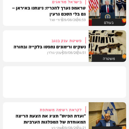
בישראל מודאגים
טראמפ נערך להכריז: ניצחנו באיראן –
גם בלי הסכם גרעין
16:59
09/08/26
דודי סגל
בעולם
פשיטת ענק בנגב
נשקים ורימונים נתפסו בלקייה ובחורה
14:51
09/08/26
יענקי גולדן
משטרה
לקראת רשימה משותפת
"ועדת הפיוס" תציג את הצעת הריצה
המאוחדת של המפלגות הערביות
14:21
09/08/26
שוקי כץ