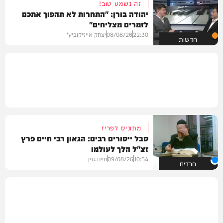
זה נשמע טוב!
יהודה בורן: "התחרות לא תהפוך אתכם
לזמרים מצליחים"
22:30
08/08/26
יצחק אייזיקוביץ'
חדשות
מתוניס לפריז
סבל ייסורים רבים: הגאון רבי חיים פרץ
זצ"ל הלך לעולמו
10:54
09/08/26
חיים גפן
חרדים