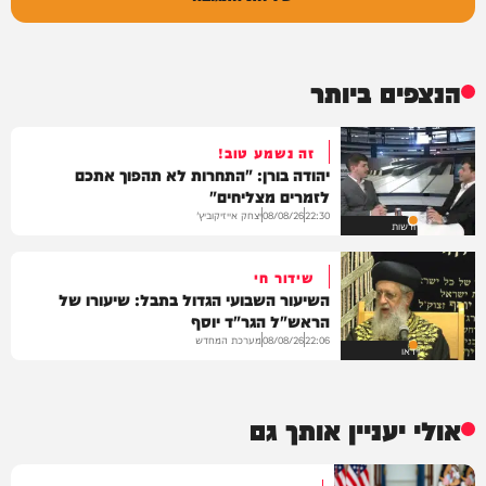
הנצפים ביותר
זה נשמע טוב!
יהודה בורן: "התחרות לא תהפוך אתכם
לזמרים מצליחים"
יצחק אייזיקוביץ'
08/08/26
22:30
חדשות
שידור חי
השיעור השבועי הגדול בתבל: שיעורו של
הראש"ל הגר"ד יוסף
מערכת המחדש
08/08/26
22:06
וידאו
אולי יעניין אותך גם