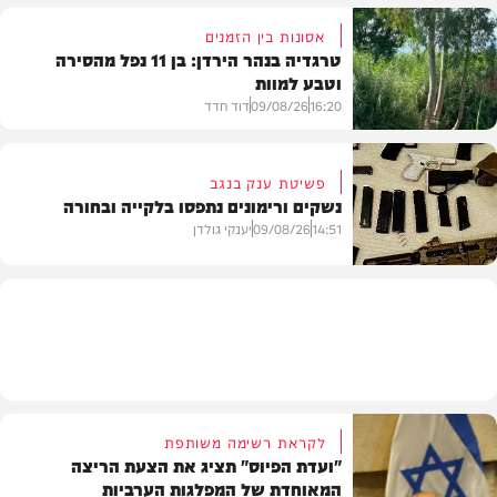
אסונות בין הזמנים
טרגדיה בנהר הירדן: בן 11 נפל מהסירה
וטבע למוות
הלכה
16:20
09/08/26
דוד חדד
פשיטת ענק בנגב
נשקים ורימונים נתפסו בלקייה ובחורה
בארץ
14:51
09/08/26
יענקי גולדן
משטרה
לקראת רשימה משותפת
"ועדת הפיוס" תציג את הצעת הריצה
המאוחדת של המפלגות הערביות