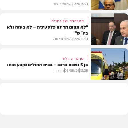
14:21
09/08/26
שוקי כץ
ההבהרה של נתניהו
"לא תקום מדינה פלסטינית – לא בעזה ולא
ביו"ש"
פוליטי
13:51
09/08/26
דודי סגל
טרגדיה בלוד
בן 5 נשכח ברכב – בבית החולים נקבע מותו
חדשות
13:26
09/08/26
דוד חדד
חדשות