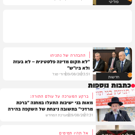
פוליטי
ההבהרה של נתניהו
"לא תקום מדינה פלסטינית – לא בעזה
ולא ביו"ש"
13:51
09/08/26
דודי סגל
חדשות
כתבות נוספות
ברקע המערכה על עולם התורה:
מאות בני ישיבות התעלו במחנה "ברכת
מרדכי" בתשובה ניצחת של השקפה בהירה
17:31
09/08/26
מערכת המחדש
אל תהיו תמימים