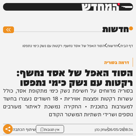
המחדש
0%
חדשות
דף הבית
חדשות
הסוד האפל של אסד נחשף: רקטות עם נשק כימי נתפסו
דרמה בסוריה
הסוד האפל של אסד נחשף:
רקטות עם נשק כימי נתפסו
בסוריה מדווחים על חשיפת נשק כימי מתקופת אסד, כולל
עשרות רקטות ופצצות אוויריות • 18 חשודים נעצרו בחשד
למעורבות בתוכנית • החקירה נמשכת לאיתור מעורבים
נוספים ושרידי תשתיות המשטר הקודם
שיתוף הכתבה
18:34
26/05/26
יצחק כהן
אין תגובות