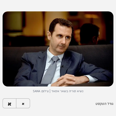
נשיא סוריה בשאר אסאד | צילום: SANA
א
גודל הטקסט
א