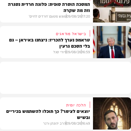
המסכה הוסרה סופית: פלוגה חרדית נסגרה
וזה מה שקרה
גלריות
17:20
09/08/26
מוגש מטעם 'חרדים לחיים'
בישראל מודאגים
טראמפ נערך להכריז: ניצחנו באיראן – גם
בלי הסכם גרעין
דעות
16:59
09/08/26
דודי סגל
בעולם
הלכה יומית
יוצאים לצימר? כך תוכלו להשתמש בכיריים
ובשיש
16:49
09/08/26
הרב יהונתן ורנר