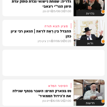
גלריה: שמחת נישואי נכדת פוסק עדת
תימן הגר"י רצאבי
11:00
05/08/26
חיים גפן
גלריות
מציון תצא תורה
ההבדל בין רָאָה לרְאֵה | הגאון רבי ציון
כהן
10:20
07/08/26
הרב ציון כהן
וידאו
הסיפור המלא
נס בפארק המים: השבר בכתף שגילה
את ה'גידול הממאיר'
21:00
06/08/26
חיים גפן
חדשות