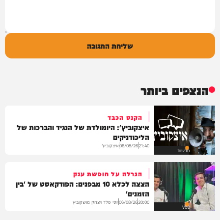
שליחת התגובה
הנצפים ביותר
הקנס הכבד
איצקוביץ': היומולדת של הנגיד והברכות של
הליכודניקים
איצקוביץ'
06/08/26
21:40
חדשות
הגרלה על חופשת ענק
הצצה לכלא 10 מבפנים: הפודקאסט של 'בין
הזמנים'
יוסי פלד ויצחק מושקוביץ
06/08/26
20:00
VOD