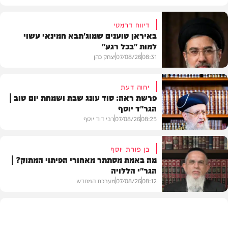
דיווח דרמטי
באיראן טוענים שמוג'תבא חמינאי עשוי
למות "בכל רגע"
08:31
07/08/26
יצחק כהן
יחוה דעת
פרשת ראה: סוד עונג שבת ושמחת יום טוב |
הגר"ד יוסף
חדשות
08:25
07/08/26
רבי דוד יוסף
בן פורת יוסף
מה באמת מסתתר מאחורי הפיתוי המתוק? |
הגר"י הללויה
וידאו
08:12
07/08/26
מערכת המחדש