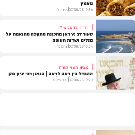
מאמץ
10:54
07/08/26
פנינה לוי
בדרך להסלמה?
סעודיה: איראן מתכננת מתקפה מתואמת על
נמלים ושדות תעופה
מתכונים
10:34
07/08/26
יצחק כהן
מציון תצא תורה
ההבדל בין רָאָה לרְאֵה | הגאון רבי ציון כהן
בעולם
10:20
07/08/26
הרב ציון כהן
וידאו