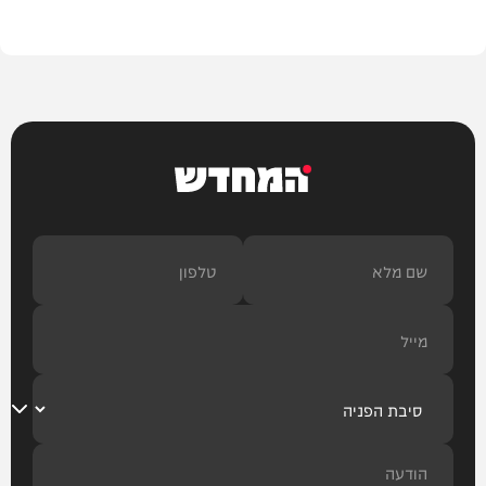
וידאו
המחדש