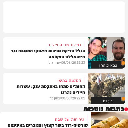
נפילת שני החיילים
בגלל בדיקת נסיבות האסון: התגובה נגד
חיזבאללה הוקפאה
22:23
06/08/26
יענקי גולדן
צבא וביטחון
הסלמה בתימן
החות'ים פתחו במתקפת ענק: עשרות
חיילים נהרגו
22:05
06/08/26
יצחק כהן
בעולם
כתבות נוספות
ניחוחות של שבת
טורטיה-רול בשר קצוץ וצנוברים במינימום