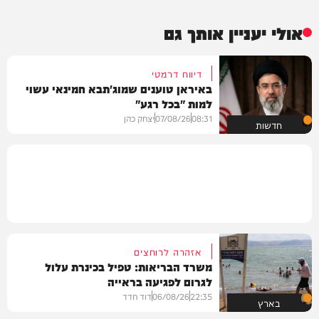
אולי יעניין אותך גם
דיווח דרמטי
באיראן טוענים שמוג'תבא חמינאי עשוי
למות "בכל רגע"
08:31
07/08/26
יצחק כהן
חדשות
אזהרה לרוחצים
משרד הבריאות: טפיל בכינרת עלול
לגרום לפגיעה בראייה
22:35
06/08/26
דוד חדד
בארץ