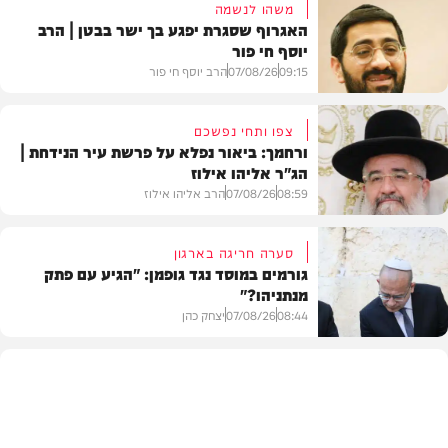
משהו לנשמה
האגרוף שסגרת יפגע בך ישר בבטן | הרב
יוסף חי פור
09:15
07/08/26
הרב יוסף חי פור
צפו ותחי נפשכם
ורחמך: ביאור נפלא על פרשת עיר הנידחת |
הג"ר אליהו אילוז
וידאו
08:59
07/08/26
הרב אליהו אילוז
סערה חריגה בארגון
גורמים במוסד נגד גופמן: "הגיע עם פתק
מנתניהו?"
וידאו
08:44
07/08/26
יצחק כהן
צבא וביטחון