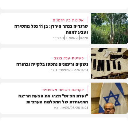
אסונות בין הזמנים
טרגדיה בנהר הירדן: בן 11 נפל מהסירה
וטבע למוות
16:20
09/08/26
דוד חדד
פשיטת ענק בנגב
נשקים ורימונים נתפסו בלקייה ובחורה
בארץ
14:51
09/08/26
יענקי גולדן
לקראת רשימה משותפת
"ועדת הפיוס" תציג את הצעת הריצה
המאוחדת של המפלגות הערביות
משטרה
14:21
09/08/26
שוקי כץ