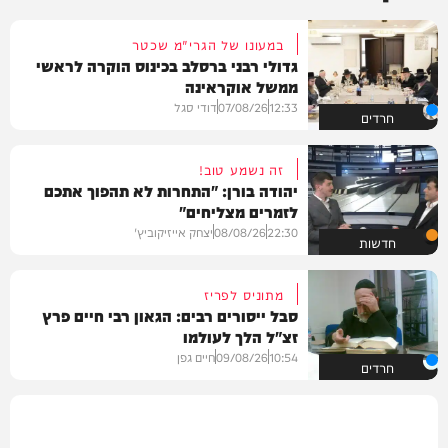
במעונו של הגרי"מ שכטר
גדולי רבני ברסלב בכינוס הוקרה לראשי
ממשל אוקראינה
12:33
07/08/26
דודי סגל
חרדים
זה נשמע טוב!
יהודה בורן: "התחרות לא תהפוך אתכם
לזמרים מצליחים"
22:30
08/08/26
יצחק אייזיקוביץ'
חדשות
מתוניס לפריז
סבל ייסורים רבים: הגאון רבי חיים פרץ
זצ"ל הלך לעולמו
10:54
09/08/26
חיים גפן
חרדים