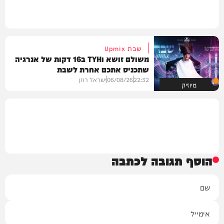
שבת Upmix
משולם זושא וTYH ב16 דקות של אנרגיה
שתכניס אתכם אחרת לשבת
22:32
06/08/26
ישראל רוזן
מיוזיק
הוסף תגובה לכתבה
שם
אימייל