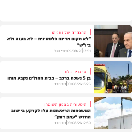
פוליטי
ההבהרה של נתניהו
"לא תקום מדינה פלסטינית – לא בעזה ולא
ביו"ש"
13:51
09/08/26
דודי סגל
טרגדיה בלוד
בן 5 נשכח ברכב – בבית החולים נקבע מותו
חדשות
13:26
09/08/26
דוד חדד
היסטוריה בצפון השומרון
המשפחות הראשונות עלו לקרקע ביישוב
החדש "עמק דותן"
חדשות
12:30
09/08/26
דוד חדד