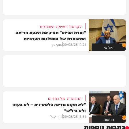
לקראת רשימה משותפת
"ועדת הפיוס" תציג את הצעת הריצה
המאוחדת של המפלגות הערביות
14:21
09/08/26
שוקי כץ
פוליטי
ההבהרה של נתניהו
"לא תקום מדינה פלסטינית – לא בעזה
ולא ביו"ש"
13:51
09/08/26
דודי סגל
חדשות
כתבות נוספות