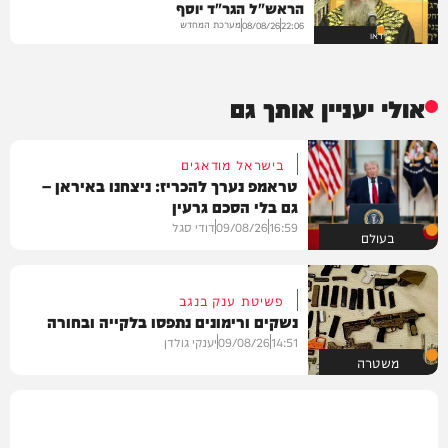
הראש"ל הגר"ד יוסף
מערכת המחדש
08/08/26
22:06
וידאו
אולי יעניין אותך גם
בישראל מודאגים
טראמפ נערך להכריז: ניצחנו באיראן –
גם בלי הסכם גרעין
16:59
09/08/26
דודי סגל
בעולם
פשיטת ענק בנגב
נשקים ורימונים נתפסו בלקייה ובחורה
14:51
09/08/26
יענקי גולדן
משטרה