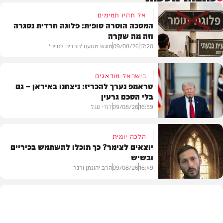
אל תהיו תמימים
המסכה הוסרה סופית: פלוגה חרדית נסגרה
וזה מה שקרה
17:20
09/08/26
מוגש מטעם 'חרדים לחיים'
בישראל מודאגים
טראמפ נערך להכריז: ניצחנו באיראן – גם
בלי הסכם גרעין
דעות
16:59
09/08/26
דודי סגל
הלכה יומית
יוצאים לצימר? כך תוכלו להשתמש בכיריים
ובשיש
בעולם
16:49
09/08/26
הרב יהונתן ורנר
הלכה