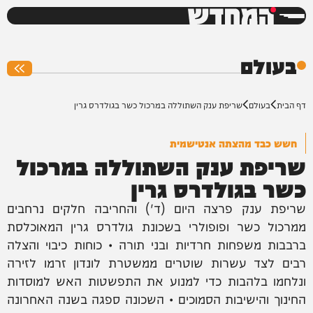
המחדש
0%
בעולם
דף הבית
בעולם
שריפת ענק השתוללה במרכול כשר בגולדרס גרין
חשש כבד מהצתה אנטישמית
שריפת ענק השתוללה במרכול
כשר בגולדרס גרין
שריפת ענק פרצה היום (ד') והחריבה חלקים נרחבים
ממרכול כשר ופופולרי בשכונת גולדרס גרין המאוכלסת
ברבבות משפחות חרדיות ובני תורה • כוחות כיבוי והצלה
רבים לצד עשרות שוטרים ממשטרת לונדון זרמו לזירה
ונלחמו בלהבות כדי למנוע את התפשטות האש למוסדות
החינוך והישיבות הסמוכים • השכונה ספגה בשנה האחרונה