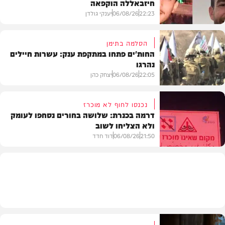
חיזבאללה הוקפאה
22:23
06/08/26
יענקי גולדן
הסלמה בתימן
החות'ים פתחו במתקפת ענק: עשרות חיילים
נהרגו
צבא וביטחון
22:05
06/08/26
יצחק כהן
נכנסו לחוף לא מוכרז
דרמה בכנרת: שלושה בחורים נסחפו לעומק
ולא הצליחו לשוב
בעולם
21:50
06/08/26
דוד חדד
בארץ