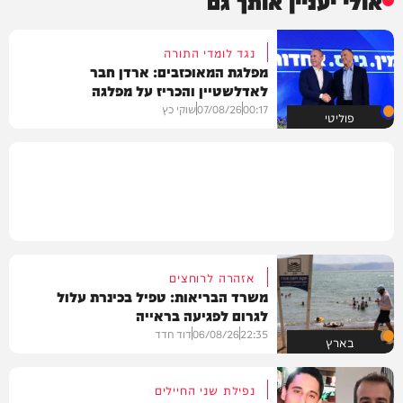
אולי יעניין אותך גם
נגד לומדי התורה
מפלגת המאוכזבים: ארדן חבר
לאדלשטיין והכריז על מפלגה
00:17
07/08/26
שוקי כץ
פוליטי
אזהרה לרוחצים
משרד הבריאות: טפיל בכינרת עלול
לגרום לפגיעה בראייה
22:35
06/08/26
דוד חדד
בארץ
נפילת שני החיילים