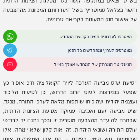
בש"ס יוצאים במתקפה קשה נגד מפלגת הציונות הדתית
והשר בצלאל סמוטריץ' בשל היעדרותם המכוונת מההצבעה
על אישור חוק המעונות בקריאה טרומית.
הצטרפו לעדכונים חמים בקבוצת המחדש
מצטרפים לערוץ ומתחדשים כל הזמן
הניוזלייטר המרתק של המחדש אצלך במייל
"סיעת ש״ס מביעה הערכה ליו״ר הקואליציה ח״כ אופיר כץ
שפעל בנמרצות לגיוס הרוב הדרוש, וכן לסיעות הליכוד
ועוצמה יהודית שהוכיחו שותפות מלאה לערכי התורה. מנגד,
ש״ס מביעה זעם ואכזבה עמוקה מסיעת הציונות הדתית,
שבחרה להיעדר מהצבעה מוסרית זו ובכך נתנה יד לרודפי
עולם התורה ושונאי היהדות. זהו אות קלון שלא יימחה! אלו
שרוממות גוש הימין בפיהם – הם אלו שמפרקים אותו