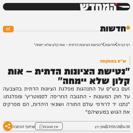
המחדש
0%
חדשות
דף הבית
חדשות
"נטישת הציונות הדתית – אות קלון שלא יימחה"
ש"ס במתקפה
"נטישת הציונות הדתית – אות
קלון שלא יימחה"
זעם בש"ס על התנהגות מפלגת הציונות הדתית בהצבעה
על חוק המעונות • התגובה החריפה לסמוטריץ' ומפלגתו:
"נתנו יד לרודפי עולם התורה ושונאי היהדות, הם מפרקים
את הגוש במעשיהם"
שיתוף הכתבה
14:36
27/05/26
שוקי כץ
אין תגובות