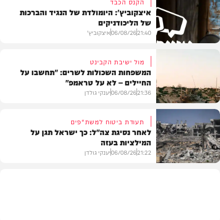
הקנס הכבד
איצקוביץ': היומולדת של הנגיד והברכות
של הליכודניקים
21:40
06/08/26
איצקוביץ'
מול ישיבת הקבינט
המשפחות השכולות לשרים: "תחשבו על
החיילים – לא על טראמפ"
חדשות
21:36
06/08/26
יענקי גולדן
תעודת ביטוח למשת"פים
לאחר נסיגת צה"ל: כך ישראל תגן על
המילציות בעזה
צבא וביטחון
21:22
06/08/26
יענקי גולדן
צבא וביטחון