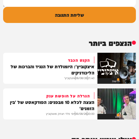
שליחת התגובה
הנצפים ביותר
הקנס הכבד
איצקוביץ': היומולדת של הנגיד והברכות של
הליכודניקים
איצקוביץ'
06/08/26
21:40
חדשות
הגרלה על חופשת ענק
הצצה לכלא 10 מבפנים: הפודקאסט של 'בין
הזמנים'
יוסי פלד ויצחק מושקוביץ
06/08/26
20:00
VOD