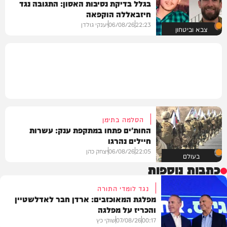
בגלל בדיקת נסיבות האסון: התגובה נגד
חיזבאללה הוקפאה
22:23
06/08/26
יענקי גולדן
צבא וביטחון
הסלמה בתימן
החות'ים פתחו במתקפת ענק: עשרות
חיילים נהרגו
22:05
06/08/26
יצחק כהן
בעולם
כתבות נוספות
נגד לומדי התורה
מפלגת המאוכזבים: ארדן חבר לאדלשטיין
והכריז על מפלגה
00:17
07/08/26
שוקי כץ