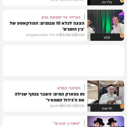
גלריות
הגרלה על חופשת ענק
הצצה לכלא 10 מבפנים: הפודקאסט של
'בין הזמנים'
20:00
06/08/26
יוסי פלד ויצחק מושקוביץ
VOD
הסיפור המלא
נס בפארק המים: השבר בכתף שגילה
את ה'גידול הממאיר'
21:00
06/08/26
חיים גפן
חדשות
"וחסדיך הרבים"