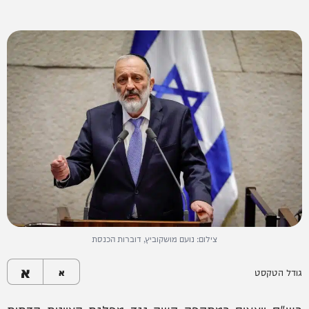
צילום: נועם מושקוביץ, דוברות הכנסת
א
גודל הטקסט
א