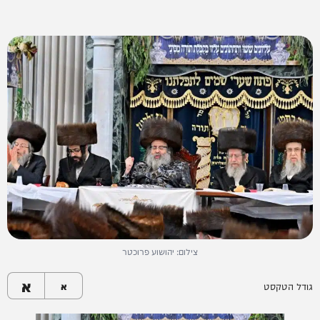
צילום: יהושוע פרוכטר
א
גודל הטקסט
א