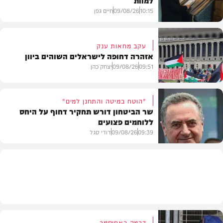
למוות
10:15
09/08/26
חיים גפן
עקב מחאות ענק
אזהרה דחופה לישראלים השוהים ביוון
חדשות
09:51
09/08/26
יצחק כהן
"הוטח במיטה והתחנן למים"
שר הביטחון דורש תחקיר דחוף על היחס
ללוחמים פצועים
חדשות
09:39
09/08/26
דודי סגל
חדשות
דרמה באחיסמך