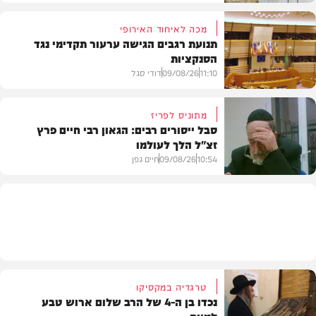
מכה לאיחוד האירופי
תנועת רגבים הגישה ערעור תקדימי נגד
הסנקציות
בארץ
11:10
09/08/26
דודי סגל
מתוניס לפריז
סבל ייסורים רבים: הגאון רבי חיים פרץ
זצ"ל הלך לעולמו
חדשות
10:54
09/08/26
חיים גפן
חרדים
טרגדיה במקסיקו
נכדו בן ה-4 של הרב שלום ארוש טבע