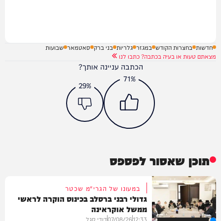
חדשות
בחצרות הקודש
במגזר
גלריות
בני ברק
סאטמאר
שבועות
מצאתם טעות או בעיה בכתבה? כתבו לנו
הכתבה עניינה אותך?
71%
29%
תוכן שאסור לפספס
במעונו של הגרי"מ שכטר
גדולי רבני ברסלב בכינוס הוקרה לראשי
ממשל אוקראינה
12:33
07/08/26
דודי סגל