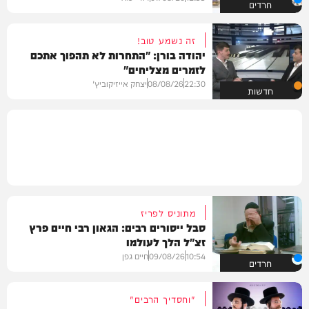
חרדים
זה נשמע טוב!
יהודה בורן: "התחרות לא תהפוך אתכם
לזמרים מצליחים"
22:30
08/08/26
יצחק אייזיקוביץ'
חדשות
מתוניס לפריז
סבל ייסורים רבים: הגאון רבי חיים פרץ
זצ"ל הלך לעולמו
10:54
09/08/26
חיים גפן
חרדים
"וחסדיך הרבים"