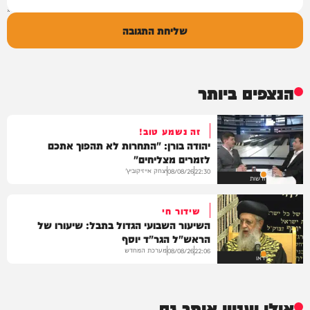
שליחת התגובה
הנצפים ביותר
זה נשמע טוב!
יהודה בורן: "התחרות לא תהפוך אתכם
לזמרים מצליחים"
יצחק אייזיקוביץ'
08/08/26
22:30
חדשות
שידור חי
השיעור השבועי הגדול בתבל: שיעורו של
הראש"ל הגר"ד יוסף
מערכת המחדש
08/08/26
22:06
וידאו
אולי יעניין אותך גם