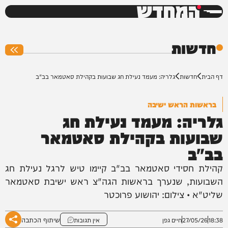
המחדש
0%
חדשות
דף הבית
חדשות
גלריה: מעמד נעילת חג שבועות בקהילת סאטמאר בב"ב
בראשות הראש ישיבה
גלריה: מעמד נעילת חג
שבועות בקהילת סאטמאר
בב"ב
קהילת חסידי סאטמאר בב"ב קיימו טיש לרגל נעילת חג
השבועות, שנערך בראשות הגה"צ ראש ישיבת סאטמאר
שליט"א • צילום: יהושוע פרוכטר
שיתוף הכתבה
18:38
27/05/26
חיים גפן
אין תגובות