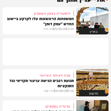
היסטוריה בצפון השומרון
המשפחות הראשונות עלו לקרקע ביישוב
החדש "עמק דותן"
12:30
09/08/26
דוד חדד
בארץ
מכה לאיחוד האירופי
תנועת רגבים הגישה ערעור תקדימי נגד
הסנקציות
11:10
09/08/26
דודי סגל
חדשות
טרגדיה במקסיקו