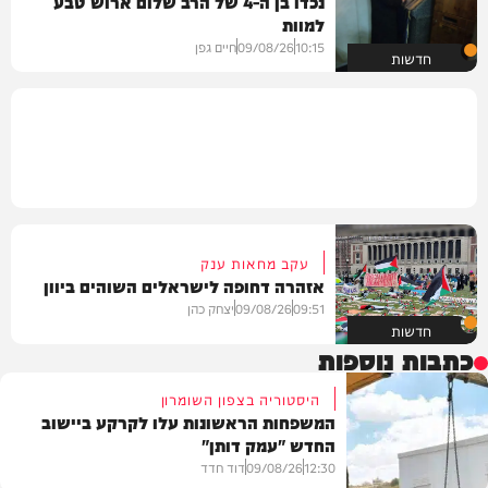
נכדו בן ה-4 של הרב שלום ארוש טבע
למוות
10:15
09/08/26
חיים גפן
חדשות
עקב מחאות ענק
אזהרה דחופה לישראלים השוהים ביוון
09:51
09/08/26
יצחק כהן
חדשות
כתבות נוספות
היסטוריה בצפון השומרון
המשפחות הראשונות עלו לקרקע ביישוב
החדש "עמק דותן"
12:30
09/08/26
דוד חדד