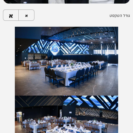
א
גודל הטקסט
א