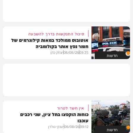
סיכול התנקשות בדרך להשבעה
אוטובוס ממולכד במאות קילוגרמים של
חומר נפץ אותר בקולומביה
09:35
06/08/26
יצחק כהן
חדשות
אין חשד לטרור
כוחות הוקפצו בתל ציון, שני רכבים
עוכבו
09:12
06/08/26
יענקי גולדן
חדשות