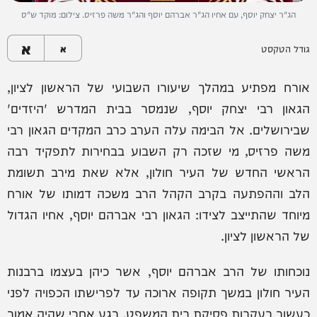
הג"ר יצחק יוסף, עם אחיו הג"ר אברהם יוסף והג"ר משה פרזיס. צילום: מוקד ש"ס
א
גודל הטקסט
א
אורח מפתיע במהלך שיעורו השבועי של הראשון לציון,
הגאון רבי יצחק יוסף, שנמסר בבית המדרש 'היזדים'
שבירושלים. אל הבימה עלה הערב כרב המקדים הגאון רבי
משה פרזיס, מי שזכה רק השבוע בבחירות לתפקיד רבה
הראשי החדש של העיר חולון, אלא שאת מירב תשומת
הלב וההפתעה בקרב הקהל הרב משכה דמותו של אורח
מיוחד שהתייצב לצידו: הגאון רבי אברהם יוסף, אחיו הגדול
של הראשון לציון.
נוכחותו של הרב אברהם יוסף, אשר כיהן בעצמו ברבנות
העיר חולון במשך תקופה ארוכה עד לפרישתו הכפויה לפני
כעשור בעקבות פסיקת בית המשפט, רגע אחרי שהיה אמור