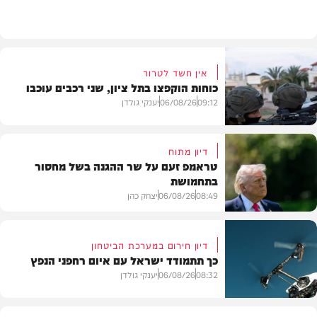
חדשות
אין חשד לטרור
כוחות הוקפצו בתל ציון, שני רכבים עוכבו
09:12
06/08/26
יענקי גולדן
דיון מתוח
טראמפ זעם על שר ההגנה בשל מחסור
בתחמושת
חדשות
08:49
06/08/26
יצחק כהן
דיון חירום במערכת הביטחון
כך תתמודד ישראל עם איום רחפני הנפץ
חדשות
08:32
06/08/26
יענקי גולדן