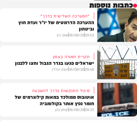
כתבות נוספות
"המערכה השלישית בדרך"
ההערכה הדרמטית של יו"ר ועדת חוץ
וביטחון
09:52
06/08/26
שוקי כץ
תקרית חמורה בצפון
ישראלים פגעו בגדר הגבול וחצו ללבנון
חדשות
09:46
06/08/26
יענקי גולדן
סיכול התנקשות בדרך להשבעה
אוטובוס ממולכד במאות קילוגרמים של
חומר נפץ אותר בקולומביה
חדשות
09:35
06/08/26
יצחק כהן