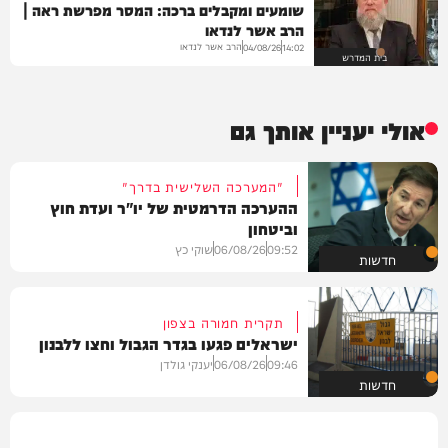
שומעים ומקבלים ברכה: המסר מפרשת ראה |
הרב אשר לנדאו
הרב אשר לנדאו
04/08/26
14:02
בית המדרש
אולי יעניין אותך גם
"המערכה השלישית בדרך"
ההערכה הדרמטית של יו"ר ועדת חוץ
וביטחון
09:52
06/08/26
שוקי כץ
חדשות
תקרית חמורה בצפון
ישראלים פגעו בגדר הגבול וחצו ללבנון
09:46
06/08/26
יענקי גולדן
חדשות