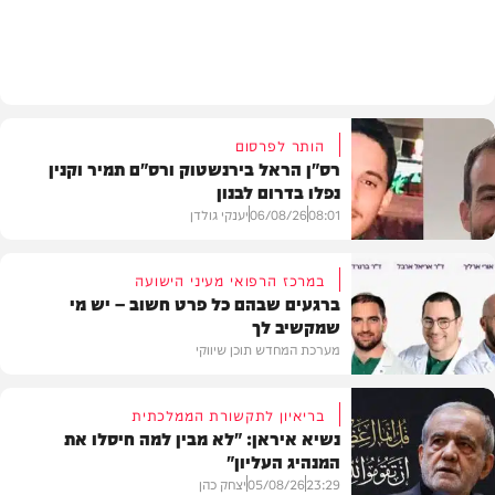
חדשות
הותר לפרסום
רס"ן הראל בירנשטוק ורס"ם תמיר וקנין
נפלו בדרום לבנון
08:01
06/08/26
יענקי גולדן
במרכז הרפואי מעיני הישועה
ברגעים שבהם כל פרט חשוב – יש מי
שמקשיב לך
חדשות
מערכת המחדש תוכן שיווקי
בריאיון לתקשורת הממלכתית
נשיא איראן: "לא מבין למה חיסלו את
המנהיג העליון"
תוכן שיווקי
23:29
05/08/26
יצחק כהן