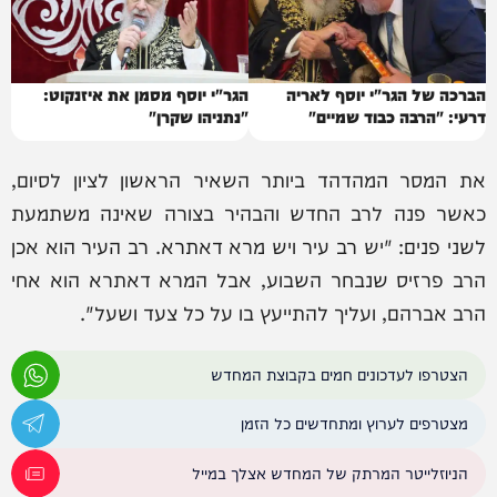
הברכה של הגר"י יוסף לאריה
הגר"י יוסף מסמן את איזנקוט:
דרעי: "הרבה כבוד שמיים"
"נתניהו שקרן"
את המסר המהדהד ביותר השאיר הראשון לציון לסיום,
כאשר פנה לרב החדש והבהיר בצורה שאינה משתמעת
לשני פנים: "יש רב עיר ויש מרא דאתרא. רב העיר הוא אכן
הרב פרזיס שנבחר השבוע, אבל המרא דאתרא הוא אחי
הרב אברהם, ועליך להתייעץ בו על כל צעד ושעל".
הצטרפו לעדכונים חמים בקבוצת המחדש
מצטרפים לערוץ ומתחדשים כל הזמן
הניוזלייטר המרתק של המחדש אצלך במייל