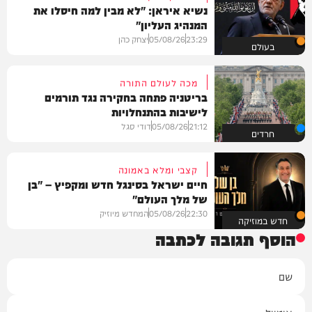
נשיא איראן: "לא מבין למה חיסלו את
המנהיג העליון"
23:29
05/08/26
יצחק כהן
בעולם
מכה לעולם התורה
בריטניה פתחה בחקירה נגד תורמים
לישיבות בהתנחלויות
21:12
05/08/26
דודי סגל
חרדים
קצבי ומלא באמונה
חיים ישראל בסינגל חדש ומקפיץ – "בן
של מלך העולם"
22:30
05/08/26
המחדש מיוזיק
חדש במוזיקה
הוסף תגובה לכתבה
שם
אימייל