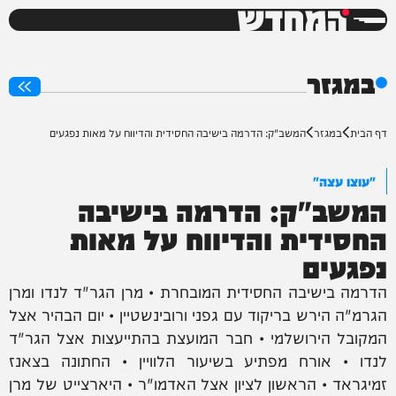
המחדש
0%
במגזר
דף הבית
במגזר
המשב"ק: הדרמה בישיבה החסידית והדיווח על מאות נפגעים
"עוצו עצה"
המשב"ק: הדרמה בישיבה
החסידית והדיווח על מאות
נפגעים
הדרמה בישיבה החסידית המובחרת • מרן הגר"ד לנדו ומרן
הגרמ"ה הירש בריקוד עם גפני ורובינשטיין • יום הבהיר אצל
המקובל הירושלמי • חבר המועצת בהתייעצות אצל הגר"ד
לנדו • אורח מפתיע בשיעור הלוויין • החתונה בצאנז
זמיגראד • הראשון לציון אצל האדמו"ר • היארצייט של מרן