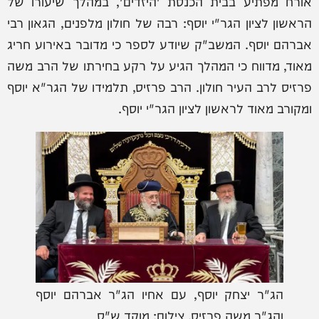
אורח מפתיע בבית הכנסת 'היזדים', במהלך שיעורו של
הראשון לציון הגר"י יוסף: רבה של חולון מלפנים, הגאון רבי
אברהם יוסף. המשב"ק שיודע לספר כי מדובר באירוע חריג
מאוד, מדווח כי המהלך הגיע על רקע בחירתו של הרב משה
פרזיס לרב העיר חולון. הרב פרזיס, תלמידו של הגר"א יוסף
ומקורב מאוד לראשון לציון הגר"י יוסף.
הג"ר יצחק יוסף, עם אחיו הג"ר אברהם יוסף
והג"ר משה פרזיס. צילום: מוקד ש"ס