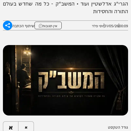
הגרי"ג אדלשטיין ועוד • המשב"ק - כל מה שחדש בעולם
התורה והחסידות
שיתוף הכתבה
00:09
31/05/26
יוסי פלד
אין תגובות
א
גודל הטקסט
א