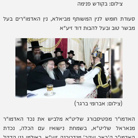
צילום: בקודש פנימה
סעודת חומש לנין המשותף מביאלא, נין האדמו"רים בעל
מבשר טוב ובעל להבות דוד זיע"א
(צילום: אברומי ברגר)
האדמו"ר מפטיסבורג שליט"א מלביש את נכד האדמו"ר
מנאראל שליט"א, בשמחת נישואיו עם הכלה, נכדת
האדמו"ר ה'באר יעקב' מנדבורנה זיע"א, באולמי גני הדקל