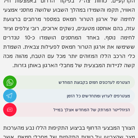
הקרקעיים. כוחות צה"ל בפיקוד הדרום באמצעות חיל
האוויר, תקפו והשמידו במהלך השבוע שלושה מחסני אמצעי
לחימה של ארגון הטרור חמאס במספר מרחבים ברצועת
עזה, בהם אוחסנו מטענים, נשקים ארוכים, רובי צלפים וציוד
לחימה נוסף. באחד המחסנים הושמדו כ-10 טנדרים
ששימשו את ארגון הטרור חמאס לפעילות צבאית. השמדת
כלי הרכב הללו המזוהים יותר מכל עם הטבח, מהווה מכה
קשה לניידות המבצעית של מחבלי הארגון באותן גזרות.
הצטרפו לעדכונים חמים בקבוצת המחדש
מצטרפים לערוץ ומתחדשים כל הזמן
הניוזלייטר המרתק של המחדש אצלך במייל
הצורך המבצעי הדחוף בביצוע התקיפות הללו נבע מהערכות
מצב שהצביעו על כוונות התקפיות של מחבלי חמאס, אשר