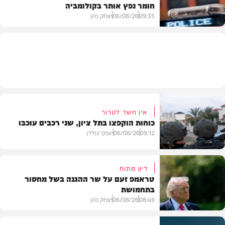
חומר נפץ אותר בקולומביה
חדשות
09:35
06/08/26
יצחק כהן
חדשות
אין חשד לטרור
כוחות הוקפצו בתל ציון, שני רכבים עוכבו
09:12
06/08/26
יענקי גולדן
דיון מתוח
טראמפ זעם על שר ההגנה בשל מחסור
בתחמושת
חדשות
08:49
06/08/26
יצחק כהן