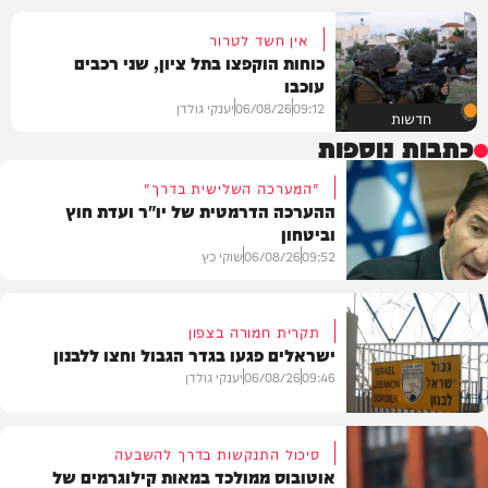
אין חשד לטרור
כוחות הוקפצו בתל ציון, שני רכבים
עוכבו
09:12
06/08/26
יענקי גולדן
חדשות
כתבות נוספות
"המערכה השלישית בדרך"
ההערכה הדרמטית של יו"ר ועדת חוץ
וביטחון
09:52
06/08/26
שוקי כץ
תקרית חמורה בצפון
ישראלים פגעו בגדר הגבול וחצו ללבנון
חדשות
09:46
06/08/26
יענקי גולדן
סיכול התנקשות בדרך להשבעה
אוטובוס ממולכד במאות קילוגרמים של