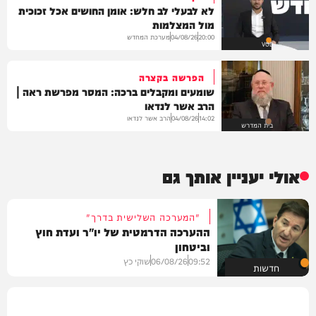
לא לבעלי לב חלש: אומן החושים אכל זכוכית
מול המצלמות
מערכת המחדש
04/08/26
20:00
VOD
הפרשה בקצרה
שומעים ומקבלים ברכה: המסר מפרשת ראה |
הרב אשר לנדאו
הרב אשר לנדאו
04/08/26
14:02
בית המדרש
אולי יעניין אותך גם
"המערכה השלישית בדרך"
ההערכה הדרמטית של יו"ר ועדת חוץ
וביטחון
09:52
06/08/26
שוקי כץ
חדשות