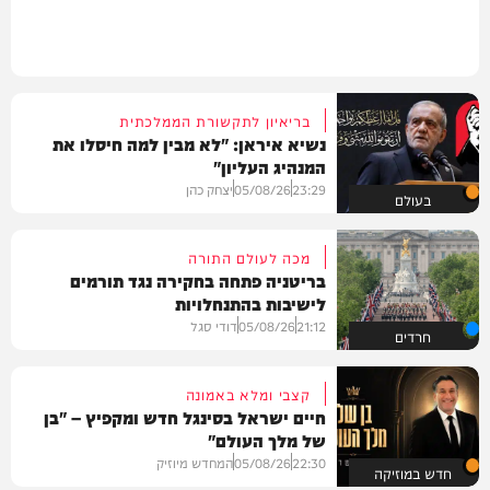
בריאיון לתקשורת הממלכתית
נשיא איראן: "לא מבין למה חיסלו את
המנהיג העליון"
23:29
05/08/26
יצחק כהן
בעולם
מכה לעולם התורה
בריטניה פתחה בחקירה נגד תורמים
לישיבות בהתנחלויות
21:12
05/08/26
דודי סגל
חרדים
קצבי ומלא באמונה
חיים ישראל בסינגל חדש ומקפיץ – "בן
של מלך העולם"
22:30
05/08/26
המחדש מיוזיק
חדש במוזיקה