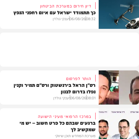
דיון חירום במערכת הביטחון
כך תתמודד ישראל עם איום רחפני הנפץ
חדשות
08:32
06/08/26
יענקי גולדן
חדשות
הותר לפרסום
רס"ן הראל בירנשטוק ורס"ם תמיר וקנין
נפלו בדרום לבנון
08:01
06/08/26
יענקי גולדן
במרכז הרפואי מעיני הישועה
ברגעים שבהם כל פרט חשוב – יש מי
שמקשיב לך
חדשות
מערכת המחדש תוכן שיווקי