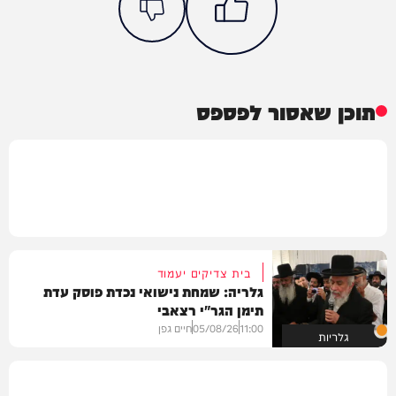
תוכן שאסור לפספס
בית צדיקים יעמוד
גלריה: שמחת נישואי נכדת פוסק עדת
תימן הגר"י רצאבי
11:00
05/08/26
חיים גפן
גלריות