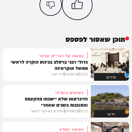
תוכן שאסור לפספס
במעונו של הגרי"מ שכטר
גדולי רבני ברסלב בכינוס הוקרה לראשי
ממשל אוקראינה
12:33
07/08/26
דודי סגל
חרדים
כשהאש בוערת!
הזיכרונות שלא יישכחו מהקעמפ
והתובנות בשנים שאחרי
12:21
07/08/26
המחדש בשיתוף "וימאן"
וידאו
הסיפור המלא