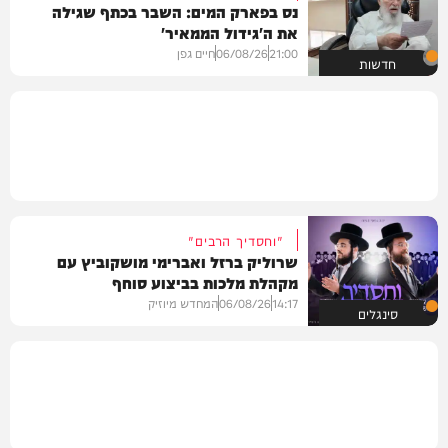
נס בפארק המים: השבר בכתף שגילה
את ה'גידול הממאיר'
21:00
06/08/26
חיים גפן
חדשות
"וחסדיך הרבים"
שרוליק ברזל ואברימי מושקוביץ עם
מקהלת מלכות בביצוע סוחף
14:17
06/08/26
המחדש מיוזיק
סינגלים