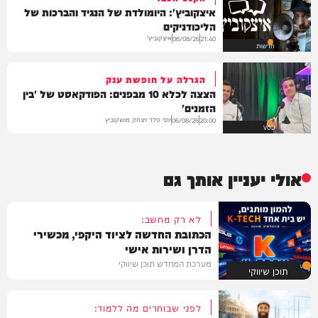
איצקוביץ': היומולדת של הנגיד והברכות של
הליכודניקים
איצקוביץ'
06/08/26
21:40
חדשות
הגרלה על חופשת ענק
הצצה לכלא 10 מבפנים: הפודקאסט של 'בין
הזמנים'
יוסי פלד ויצחק מושקוביץ
06/08/26
20:00
VOD
אולי יעניין אותך גם
לא רק מחשב:
הכתובת החדשה לציוד היקפי, מכשירי
הדרן ושירות אישי
מערכת המחדש תוכן שיווקי
תוכן שיווקי
לפני שבוחרים מה ללמוד: