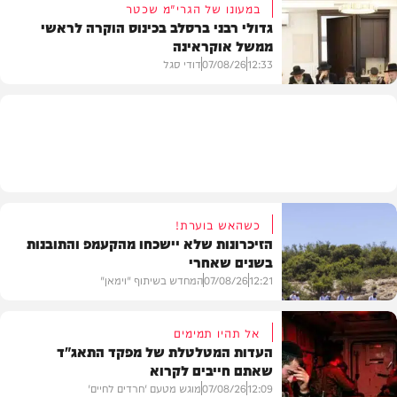
במעונו של הגרי"מ שכטר
גדולי רבני ברסלב בכינוס הוקרה לראשי
ממשל אוקראינה
בעולם
12:33
07/08/26
דודי סגל
חרדים
כשהאש בוערת!
הזיכרונות שלא יישכחו מהקעמפ והתובנות
בשנים שאחרי
12:21
07/08/26
המחדש בשיתוף "וימאן"
אל תהיו תמימים
העדות המטלטלת של מפקד התאג"ד
שאתם חייבים לקרוא
וידאו
12:09
07/08/26
מוגש מטעם 'חרדים לחיים'