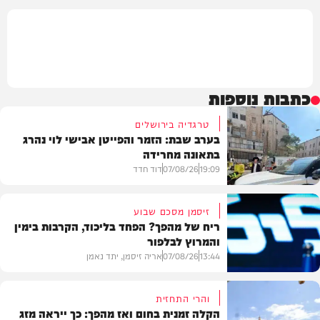
כתבות נוספות
טרגדיה בירושלים
בערב שבת: הזמר והפייטן אבישי לוי נהרג
בתאונה מחרידה
19:09
07/08/26
דוד חדד
זיסמן מסכם שבוע
ריח של מהפך? הפחד בליכוד, הקרבות בימין
והמרוץ לבלפור
בארץ
13:44
07/08/26
אריה זיסמן, יתד נאמן
והרי התחזית
הקלה זמנית בחום ואז מהפך: כך ייראה מזג